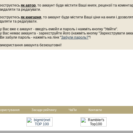
еєструєтесь
як автор
, то аккаунт буде містити Ваші книги, рецензії та комента
 видаляти та редагувати.
еєструєтесь
як книгарня
, то аккаунт буде містити Ваші ціни на книги і дозволя
даляти та редагувати.
у Вас вже є аккаунт - введіть емейл и пароль і нажміть кнопку "Увійти".
у Вас немає аккаунта - зареєструйте його (нажміть кнопку "Зареєструвати акка
Ви забули пароль - нажміть на лінк "
Забули пароль?
"!
 використання аккаунта безкоштовні!
користування
Засади рейтингу
ЧаПи
Контакти