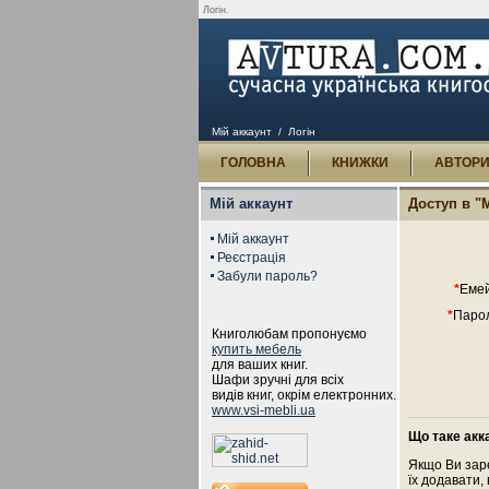
Логін.
Мій аккаунт
/ Логін
ГОЛОВНА
КНИЖКИ
АВТОР
Мій аккаунт
Доступ в "
Мій аккаунт
Реєстрація
Забули пароль?
*
Емей
*
Парол
Книголюбам пропонуємо
купить мебель
для ваших книг.
Шафи зручні для всіх
видів книг, окрім електронних.
www.vsi-mebli.ua
Що таке акк
Якщо Ви зар
їх додавати,