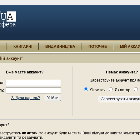
И
КНИГАРНІ
ВИДАВНИЦТВА
ПОТОЧНЕ
МІЙ АККА
Мій аккаунт"
Вже маєте аккаунт?
Немає аккаунта?
Зареєструйте аккаунт прямо
л:
Як читач
Як автор
ь:
Забули пароль?
аунт?
еєструєтесь
як читач
, то аккаунт буде містити Ваші відгуки до книг та комента
 видаляти та редагувати.