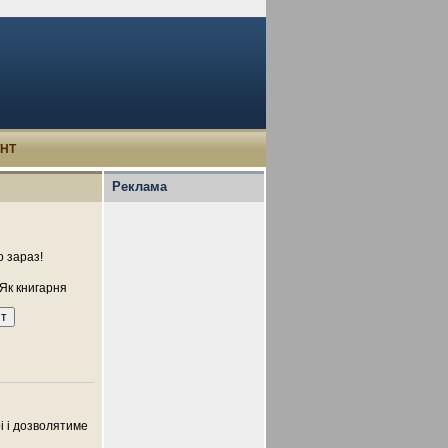
УНТ
Реклама
 зараз!
Як книгарня
рі і дозволятиме