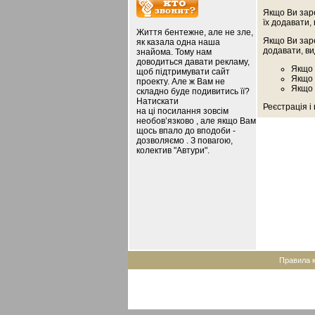
Якщо Ви зар
їх додавати,
Життя бентежне, але не зле,
Якщо Ви зар
як казала одна наша
додавати, ви
знайома. Тому нам
доводиться давати рекламу,
Якщо 
щоб підтримувати сайт
Якщо 
проекту. Але ж Вам не
Якщо 
складно буде подивитись її?
Натискати
Реєстрація і
на ці посилання зовсім
необов’язково , але якщо Вам
щось впало до вподоби -
дозволяємо . З повагою,
колектив "Автури".
Правила 