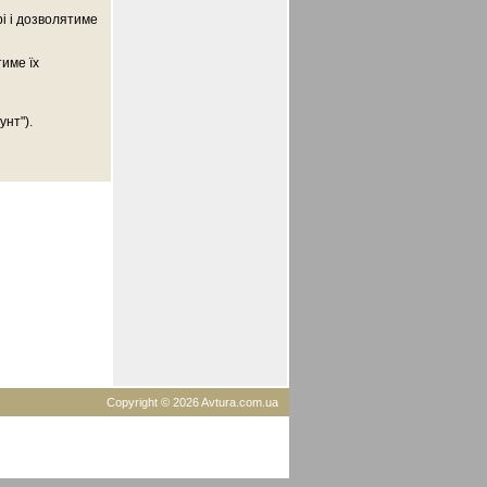
рі і дозволятиме
тиме їх
унт").
Copyright © 2026 Avtura.com.ua