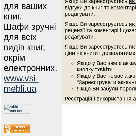
Якщо Ви зареєструєтесь
як
для ваших
відгуки до книг та коментар
редагувати.
книг.
Якщо Ви зареєструєтесь
як
Шафи зручні
рецензії та коментарі і доз
для всіх
редагувати.
видів книг,
Якщо Ви зареєструєтесь
як
ціни на книги і дозволятиме
окрім
Якщо у Вас вже є аккау
електронних.
кнопку "Увійти".
Якщо у Вас немає аккау
www.vsi-
"Зареєструвати аккаунт
mebli.ua
Якщо Ви забули пароль 
Реєстрація і використання 