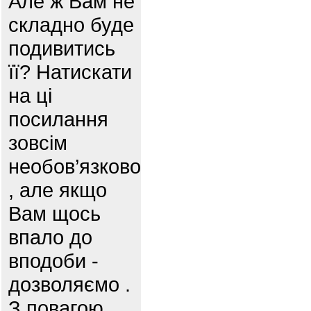
Але ж Вам не
складно буде
подивитись
її? Натискати
на ці
посилання
зовсім
необов’язково
, але якщо
Вам щось
впало до
вподоби -
дозволяємо .
З повагою,