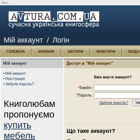
Логін.
Мій аккаунт
/ Логін
ГОЛОВНА
КНИЖКИ
АВТОРИ
КНИГАРНІ
ВИДА
Мій аккаунт
Доступ в "Мій аккаунт"
Мій аккаунт
Вже маєте аккаунт?
Реєстрація
Забули пароль?
*
Емейл:
*
Пароль:
Книголюбам
Забули пароль?
пропонуємо
купить
Що таке аккаунт?
мебель