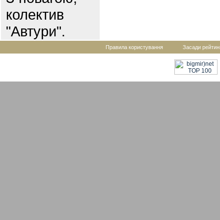
колектив
"Автури".
Правила користування
Засади рейтин