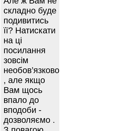
Але ж Вам не
складно буде
подивитись
її? Натискати
на ці
посилання
зовсім
необов’язково
, але якщо
Вам щось
впало до
вподоби -
дозволяємо .
З повагою,