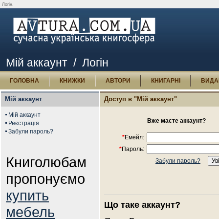
Логін.
Мій аккаунт
/ Логін
ГОЛОВНА
КНИЖКИ
АВТОРИ
КНИГАРНІ
ВИДА
Мій аккаунт
Доступ в "Мій аккаунт"
Мій аккаунт
Вже маєте аккаунт?
Реєстрація
Забули пароль?
*
Емейл:
*
Пароль:
Книголюбам
Забули пароль?
пропонуємо
купить
Що таке аккаунт?
мебель