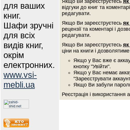
Якщо Ви зареєструєтесь
як
для ваших
відгуки до книг та коментар
редагувати.
книг.
Якщо Ви зареєструєтесь
як
Шафи зручні
рецензії та коментарі і доз
для всіх
редагувати.
видів книг,
Якщо Ви зареєструєтесь
як
ціни на книги і дозволятиме
окрім
Якщо у Вас вже є аккау
електронних.
кнопку "Увійти".
Якщо у Вас немає аккау
www.vsi-
"Зареєструвати аккаунт
mebli.ua
Якщо Ви забули пароль 
Реєстрація і використання 