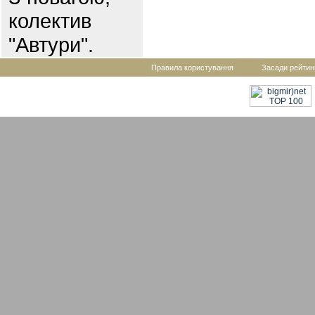
колектив
"Автури".
Правила користування
Засади рейтин