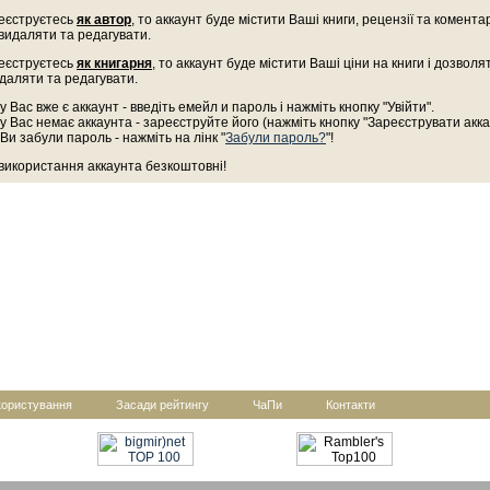
еєструєтесь
як автор
, то аккаунт буде містити Ваші книги, рецензії та комента
 видаляти та редагувати.
еєструєтесь
як книгарня
, то аккаунт буде містити Ваші ціни на книги і дозволя
даляти та редагувати.
у Вас вже є аккаунт - введіть емейл и пароль і нажміть кнопку "Увійти".
у Вас немає аккаунта - зареєструйте його (нажміть кнопку "Зареєструвати акка
Ви забули пароль - нажміть на лінк "
Забули пароль?
"!
 використання аккаунта безкоштовні!
користування
Засади рейтингу
ЧаПи
Контакти