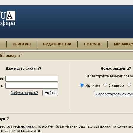
И
КНИГАРНІ
ВИДАВНИЦТВА
ПОТОЧНЕ
МІЙ АККА
Мій аккаунт"
Вже маєте аккаунт?
Немає аккаунта?
Зареєструйте аккаунт прямо
л:
Як читач
Як автор
ь:
Забули пароль?
аунт?
еєструєтесь
як читач
, то аккаунт буде містити Ваші відгуки до книг та комента
 видаляти та редагувати.