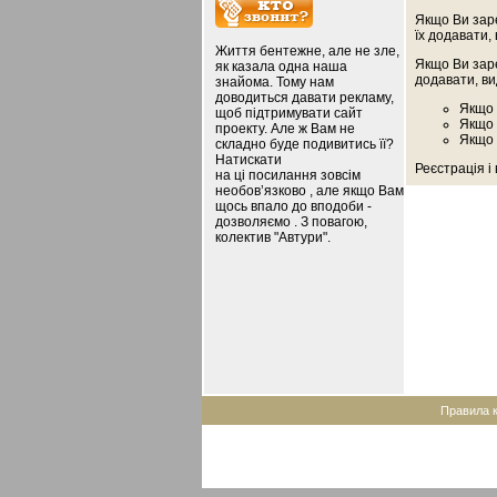
Якщо Ви зар
їх додавати,
Життя бентежне, але не зле,
Якщо Ви зар
як казала одна наша
додавати, ви
знайома. Тому нам
доводиться давати рекламу,
Якщо 
щоб підтримувати сайт
Якщо 
проекту. Але ж Вам не
Якщо 
складно буде подивитись її?
Натискати
Реєстрація і
на ці посилання зовсім
необов’язково , але якщо Вам
щось впало до вподоби -
дозволяємо . З повагою,
колектив "Автури".
Правила 