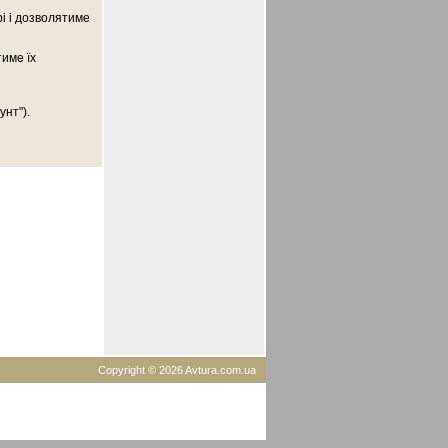
рі і дозволятиме
тиме їх
унт").
Copyright © 2026 Avtura.com.ua