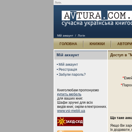
Логін.
Мій аккаунт
/ Логін
ГОЛОВНА
КНИЖКИ
АВТОР
Мій аккаунт
Доступ в "
Мій аккаунт
Реєстрація
Забули пароль?
*
Емей
*
Парол
Книголюбам пропонуємо
купить мебель
для ваших книг.
Шафи зручні для всіх
видів книг, окрім електронних.
www.vsi-mebli.ua
Що таке акк
Якщо Ви зар
їх додавати,