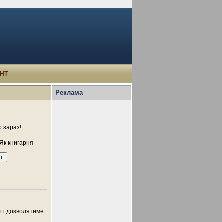
УНТ
Реклама
 зараз!
Як книгарня
рі і дозволятиме