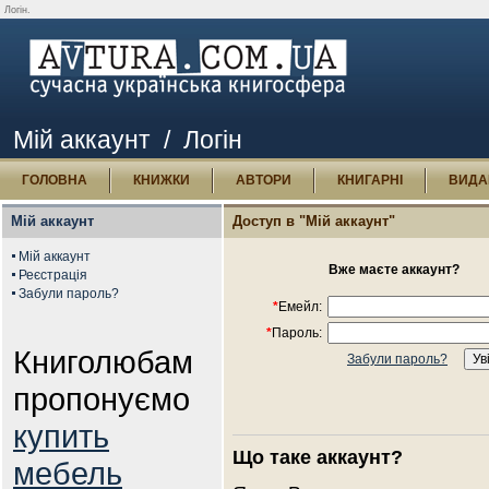
Логін.
Мій аккаунт
/ Логін
ГОЛОВНА
КНИЖКИ
АВТОРИ
КНИГАРНІ
ВИДА
Мій аккаунт
Доступ в "Мій аккаунт"
Мій аккаунт
Вже маєте аккаунт?
Реєстрація
Забули пароль?
*
Емейл:
*
Пароль:
Книголюбам
Забули пароль?
пропонуємо
купить
Що таке аккаунт?
мебель