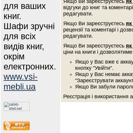
Якщо Ви зареєструєтесь
як
для ваших
відгуки до книг та коментар
редагувати.
книг.
Якщо Ви зареєструєтесь
як
Шафи зручні
рецензії та коментарі і доз
для всіх
редагувати.
видів книг,
Якщо Ви зареєструєтесь
як
ціни на книги і дозволятиме
окрім
Якщо у Вас вже є аккау
електронних.
кнопку "Увійти".
Якщо у Вас немає аккау
www.vsi-
"Зареєструвати аккаунт
mebli.ua
Якщо Ви забули пароль 
Реєстрація і використання 