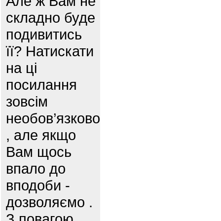
Але ж Вам не
складно буде
подивитись
її? Натискати
на ці
посилання
зовсім
необов’язково
, але якщо
Вам щось
впало до
вподоби -
дозволяємо .
З повагою,