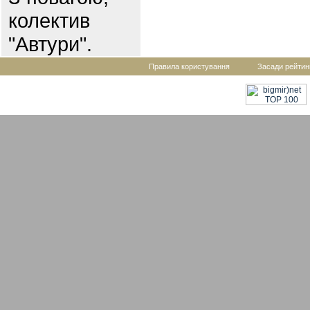
колектив
"Автури".
Правила користування
Засади рейтин