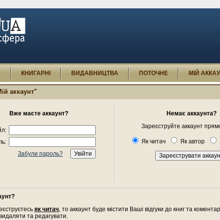
И
КНИГАРНІ
ВИДАВНИЦТВА
ПОТОЧНЕ
МІЙ АККА
Мій аккаунт"
Вже маєте аккаунт?
Немає аккаунта?
Зареєструйте аккаунт прямо
л:
Як читач
Як автор
ь:
Забули пароль?
аунт?
еєструєтесь
як читач
, то аккаунт буде містити Ваші відгуки до книг та комента
 видаляти та редагувати.