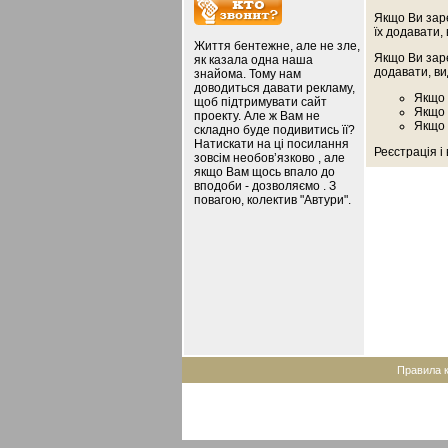
Якщо Ви зар
їх додавати,
Життя бентежне, але не зле,
Якщо Ви зар
як казала одна наша
додавати, ви
знайома. Тому нам
доводиться давати рекламу,
Якщо 
щоб підтримувати сайт
Якщо 
проекту. Але ж Вам не
Якщо 
складно буде подивитись її?
Натискати на ці посилання
Реєстрація і
зовсім необов’язково , але
якщо Вам щось впало до
вподоби - дозволяємо . З
повагою, колектив "Автури".
Правила 