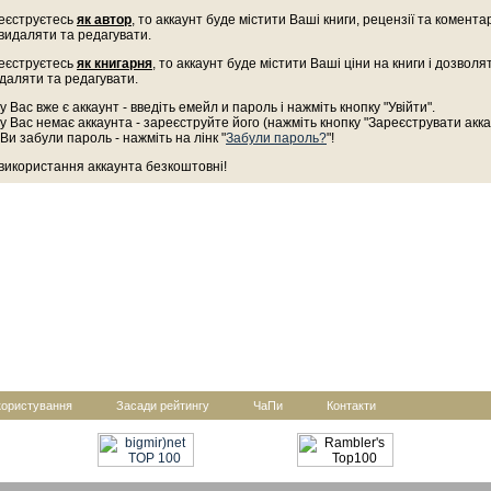
еєструєтесь
як автор
, то аккаунт буде містити Ваші книги, рецензії та комента
 видаляти та редагувати.
еєструєтесь
як книгарня
, то аккаунт буде містити Ваші ціни на книги і дозволя
даляти та редагувати.
у Вас вже є аккаунт - введіть емейл и пароль і нажміть кнопку "Увійти".
у Вас немає аккаунта - зареєструйте його (нажміть кнопку "Зареєструвати акка
Ви забули пароль - нажміть на лінк "
Забули пароль?
"!
 використання аккаунта безкоштовні!
користування
Засади рейтингу
ЧаПи
Контакти