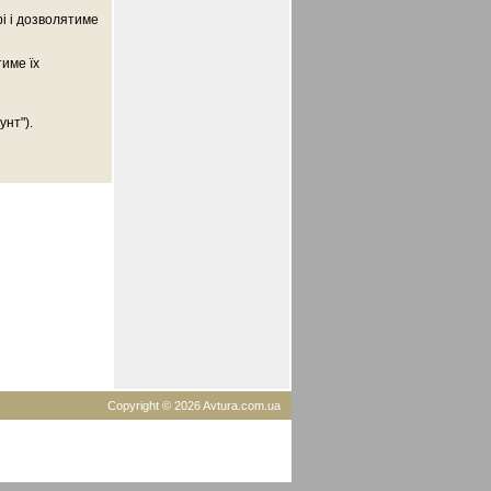
рі і дозволятиме
тиме їх
унт").
Copyright © 2026 Avtura.com.ua