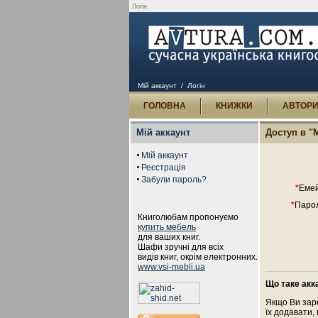
Логін.
Мій аккаунт
/ Логін
ГОЛОВНА
КНИЖКИ
АВТОР
Мій аккаунт
Доступ в "
Мій аккаунт
Реєстрація
Забули пароль?
*
Емей
*
Парол
Книголюбам пропонуємо
купить мебель
для ваших книг.
Шафи зручні для всіх
видів книг, окрім електронних.
www.vsi-mebli.ua
Що таке акк
Якщо Ви зар
їх додавати,