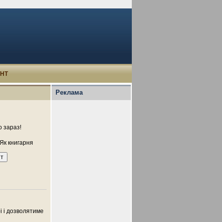
УНТ
Реклама
 зараз!
Як книгарня
рі і дозволятиме