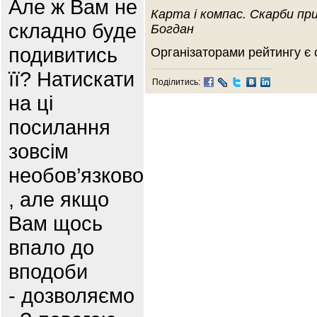
Але ж Вам не
Карта і компас. Скарби пр
складно буде
Богдан
подивитись
Організаторами рейтингу є 
її? Натискати
Поділитись:
на ці
посилання
зовсім
необов’язково
, але якщо
Вам щось
впало до
вподоби
- дозволяємо