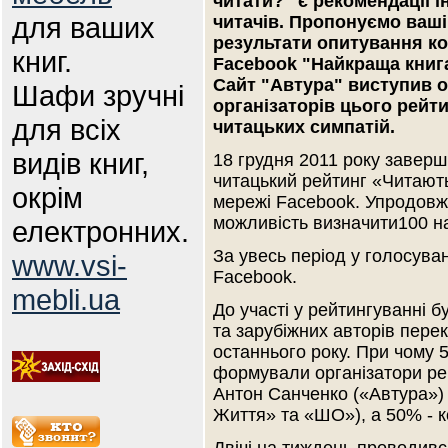
читати?" є рекомендації 
для ваших
читачів. Пропонуємо ваші
результати опитування к
книг.
Facebook "Найкраща книга
Сайт "Автура" виступив 
Шафи зручні
організаторів цього рейт
для всіх
читацьких симпатій.
видів книг,
18 грудня 2011 року завер
читацький рейтинг «Читають
окрім
мережі Facebook. Упродовж 
можливість визначити100 н
електронних.
За увесь період у голосуван
www.vsi-
Facebook.
mebli.ua
До участі у рейтингуванні б
та зарубіжних авторів пере
останнього року. При чому 
формували організатори рей
Антон Санченко («Автура») 
Життя» та «ШО»), а 50% - к