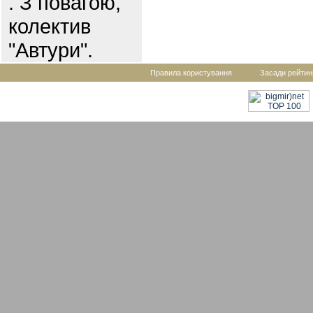
. З повагою,
колектив
"Автури".
Правила користування
Засади рейтин