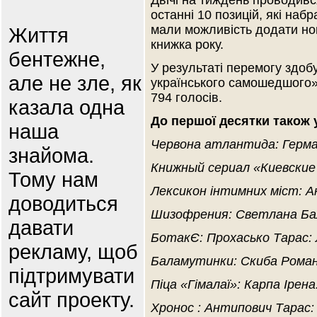
Двічі на тиждень проводивс
останні 10 позицій, які наб
мали можливість додати но
Життя
книжка року.
бентежне,
У результаті перемогу здоб
але не зле, як
українського самошедшого»
794 голосів.
казала одна
До першої десятки також 
наша
Червона атлантида: Герма
знайома.
Книжный сериал
«
Киевские
Тому нам
Лексикон інтимних міст: А
доводиться
Шизофрения: Светлана Ба
давати
БотакЄ: Прохасько Тарас: 
рекламу, щоб
Баламутинки: Скиба Рома
підтримувати
Піца «Гімалаї»: Карпа Ірен
сайт проекту.
Хронос : Антипович Тарас: 