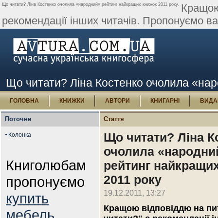
Що читати? Ліна Костенко очолила «народний» рейтинг найкращих книжок 2011 року.
Кращою
рекомендації інших читачів. Пропонуємо ваш
Що читати? Ліна Костенко очолила «нар
ГОЛОВНА
КНИЖКИ
АВТОРИ
КНИГАРНІ
ВИДА
Поточне
Стаття
Що читати? Ліна К
Колонка
очолила «народни
Книголюбам
рейтинг найкращи
2011 року
пропонуємо
19.12.2011, 13:27
купить
Кращою відповіддю на п
мебель