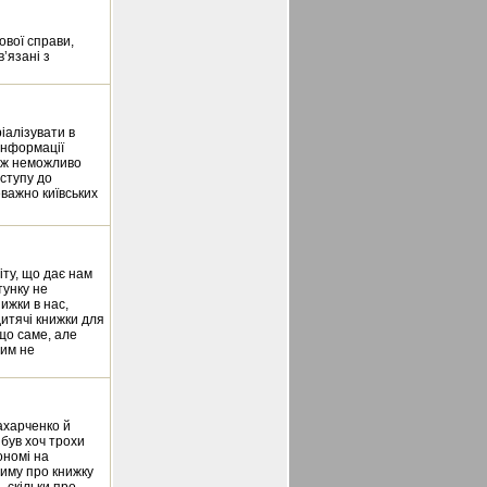
ової справи,
’язані з
іалізувати в
 інформації
теж неможливо
оступу до
еважно київських
іту, що дає нам
тунку не
ижки в нас,
дитячі книжки для
що саме, але
цим не
ахарченко й
и був хоч трохи
ономі на
тиму про книжку