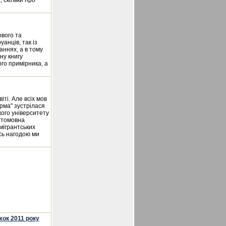
, скільки про
ового та
анців, так із
аннях, а в тому
ну книгу
го примірника, а
ті. Але всіх мов
рма" зустрілася
ого університету
гатомовна
мігрантських
сь нагодою ми
жок 2011 року