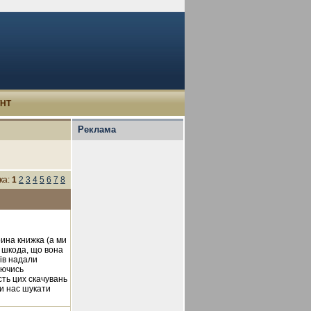
УНТ
Реклама
ка:
1
2
3
4
5
6
7
8
рина книжка (а ми
е шкода, що вона
чів надали
аючись
сть цих скачувань
ли нас шукати