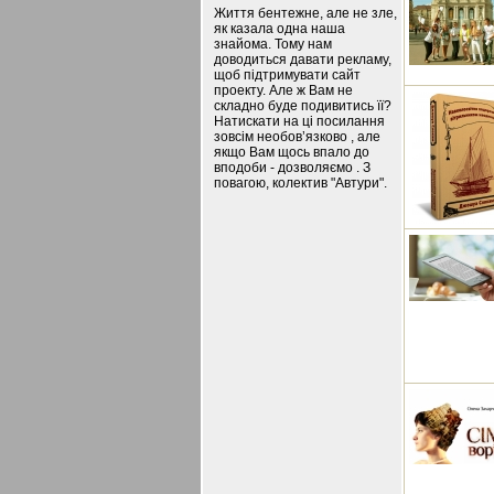
Життя бентежне, але не зле,
як казала одна наша
знайома. Тому нам
доводиться давати рекламу,
щоб підтримувати сайт
проекту. Але ж Вам не
складно буде подивитись її?
Натискати на ці посилання
зовсім необов’язково , але
якщо Вам щось впало до
вподоби - дозволяємо . З
повагою, колектив "Автури".