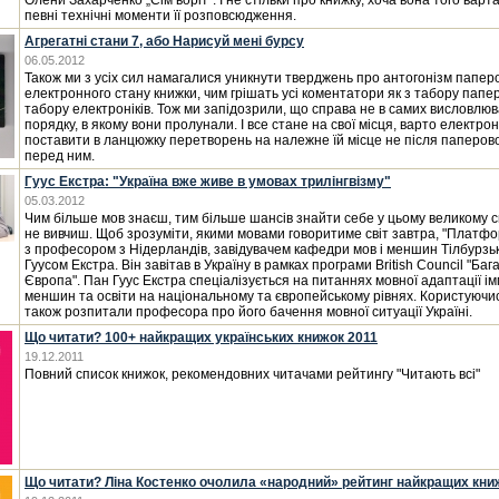
Олени Захарченко „Сім воріт”. І не стільки про книжку, хоча вона того варта
певні технічні моменти її розповсюдження.
Агрегатні стани 7, або Нарисуй мені бурсу
06.05.2012
Також ми з усіх сил намагалися уникнути тверджень про антогонізм папер
електронного стану книжки, чим грішать усі коментатори як з табору паперу
табору електроніків. Тож ми запідозрили, що справа не в самих висловлюв
порядку, в якому вони пролунали. І все стане на свої місця, варто електрон
поставити в ланцюжку перетворень на належне їй місце не після паперово
перед ним.
Гуус Екстра: "Україна вже живе в умовах трилінгвізму"
05.03.2012
Чим більше мов знаєш, тим більше шансів знайти себе у цьому великому сві
не вивчиш. Щоб зрозуміти, якими мовами говоритиме світ завтра, "Платфо
з професором з Нідерландів, завідувачем кафедри мов і меншин Тілбурзьк
Гуусом Екстра. Він завітав в Україну в рамках програми British Council "Ба
Європа". Пан Гуус Екстра спеціалізується на питаннях мовної адаптації ім
меншин та освіти на національному та європейському рівнях. Користуючи
також розпитали професора про його бачення мовної ситуації Україні.
Що читати? 100+ найкращих українських книжок 2011
19.12.2011
Повний список книжок, рекомендовних читачами рейтингу "Читають всі"
Що читати? Ліна Костенко очолила «народний» рейтинг найкращих кни