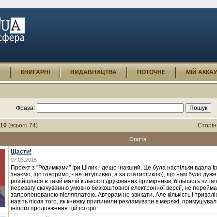
И
КНИГАРНІ
ВИДАВНИЦТВА
ПОТОЧНЕ
МІЙ АККА
Фраза:
-10
(всього 74)
Сторін
Стаття
Щасти!
07.03.2015
Проект з "Родимками" Іри Цілик - дещо інакший. Це була настільки вдала І
знаємо, що говоримо, - не інтуітивно, а за статистикою), що нам було дуж
розійшлася в такій малій кількості друкованих примірників, більшість чита
перевагу скачуванню умовно безкоштовної електронної версії, не перейм
запропонованою післяплатою. Авторам не звикати. Але кількість і тривалі
навіть після того, як книжку припинили рекламувати в мережі, примушува
іншого продовження цій історії.