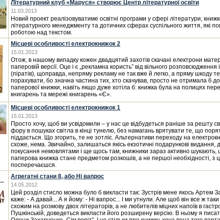
Літературний клуб «Маруся» створює Центр літературної освіти
11.03.2013
Новий проект реалізовуватиме освітні програми у сфері літератури, книжк
літературного менеджменту та дотичних сферах суспільного життя, які пов
роботою над текстом.
Місцеві особливості електрокнижок 2
15.01.2013
Отож, в нашому випадку кожен двадцятий захотів скачані електрони матер
паперовій версії. Оце і є „рекламна користь” від вільного розповсюдження
(піратів), щоправда, непряму рекламу не так вже й легко, а пряму шкоду 
порахувати, бо значна частина тих, хто скачував, просто не отримала б д
паперової книжки, навіть якщо дуже хотіла б: книжка була на полицях пер
книгарень та мережі книгарень «Є».
Місцеві особливості електрокнижок 1
15.01.2013
Просто хочу, щоб ви усвідомили – у нас це відбудеться раніше за решту св
фору в пошуках світла в кінці тунелю, без намагань врятувати те, що поря
піддається. Що згорить, те не зотліє. Альтернативи переходу на електрокн
схоже, нема. Звичайно, залишаться якісь екзотичні подарункові видання, 
покусання немовлятами і ще щось там, книжники зараз активно шукають, 
паперова книжка стане предметом розкошів, а не першої необхідності, з 
посперечаєшся.
Агрегатні стани 8, або Ні вапрос
14.05.2012
Цей розділ стисло можна було б викласти так: Зустрів мене якось Артем З
каже: - А давай... А я йому: - Ні вапрос... І ми утнули. Але щоб він все ж так
схожим на розмову двох літераторів, а не любителів міцних напоїв в гастр
Пушкінській, доведеться викласти його розширену версію. В ньому я писа