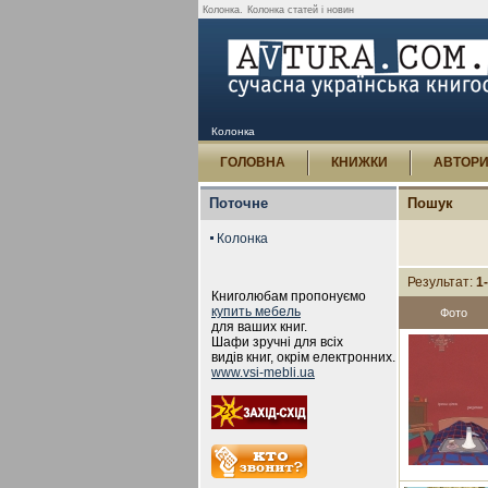
Колонка.
Колонка статей і новин
Колонка
ГОЛОВНА
КНИЖКИ
АВТОР
Поточне
Пошук
Колонка
Результат:
1
Книголюбам пропонуємо
купить мебель
Фото
для ваших книг.
Шафи зручні для всіх
видів книг, окрім електронних.
www.vsi-mebli.ua