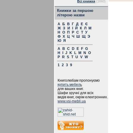
Всі книжки
(1660)
Книжки за першою
літерою назви
А
Б
В
Г
Д
Е
Є
Ж
З
И
І
Й
К
Л
М
Н
О
П
Р
С
Т
У
Ф
Х
Ц
Ч
Ш
Щ
Э
Ю
Я
A
B
C
D
E
F
G
H
I
J
K
L
M
N
O
P
R
S
T
U
V
W
1
2
3
9
Книголюбам пропонуємо
купить мебель
для ваших книг.
Шафи зручні для всіх
видів книг, окрім електронних.
www.vsi-mebli.ua