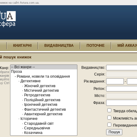
ижок на сайті Avtura.com.ua.
И
КНИГАРНІ
ВИДАВНИЦТВА
ПОТОЧНЕ
МІЙ АККА
й пошук книжок
Видавництво:
Жанр:
брати
Серія:
жанрів
муйте
Рік видання:
-
у Ctrl
Регіон:
Місто:
Фраза:
Тверда обкла
Можливість а
Перевидання