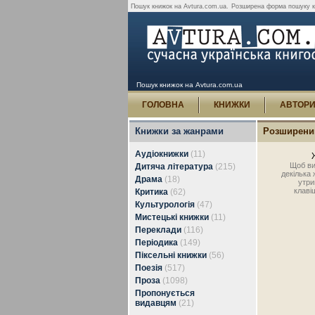
Пошук книжок на Avtura.com.ua.
Розширена форма пошуку кн
Пошук книжок на Avtura.com.ua
ГОЛОВНА
КНИЖКИ
АВТОР
Книжки за жанрами
Розширени
Аудіокнижки
(11)
Щоб ви
Дитяча література
(215)
декілька 
Драма
(18)
утри
клавіш
Критика
(62)
Культурологія
(47)
Мистецькі книжки
(11)
Переклади
(116)
Періодика
(149)
Піксельні книжки
(56)
Поезія
(517)
Проза
(1098)
Пропонується
видавцям
(21)