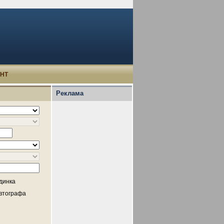
УНТ
Реклама
динка
втографа