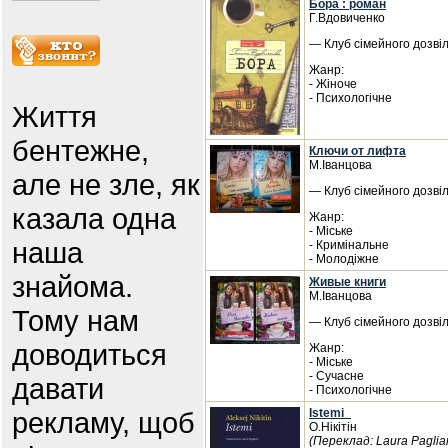
Бора : роман
Г.Вдовиченко
— Клуб сімейного дозвіл
Жанр:
- Жіноче
- Психологічне
Життя
бентежне,
Ключи от лифта
М.Іванцова
але не зле, як
— Клуб сімейного дозвіл
казала одна
Жанр:
- Міське
наша
- Кримінальне
- Молодіжне
знайома.
Живые книги
М.Іванцова
Тому нам
— Клуб сімейного дозвіл
доводиться
Жанр:
- Міське
- Сучасне
давати
- Психологічне
рекламу, щоб
Istemi_
О.Нікітін
(Переклад: Laura Paglia