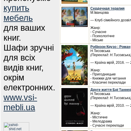
купить
Сердечная терапия
М.Іванцова
мебель
— Клуб сімейного дозвіл
для ваших
Жанр:
- Сучасне
книг.
- Психологічне
- Міське
Шафи зручні
Робінзон Крузо : Роман
Н.Тисовська
для всіх
(Переклад: Н.Тисовська
— Країна мрій, 2016. — 
видів книг,
Жанр:
- Пригодницьке
окрім
- Книжки для читання
- Класичні переклади
електронних.
Друге життя Брі Таннер
Н.Тисовська
www.vsi-
(Переклад: Н.Тисовська
mebli.ua
— Країна мрій, 2010. — 2
Жанр:
- Містичне
- Мелодрама
- Сучасні переклади