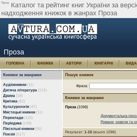
Проза.
Каталог та рейтинг книг України за верс
надходження книжок в жанрах Проза
Проза
ГОЛОВНА
КНИЖКИ
АВТОРИ
КНИГАРНІ
ВИДА
Книжки за жанрами
Пошук книжок
Аудіокнижки
(11)
Фраза:
Дитяча література
(215)
Драма
(18)
Книжки за жанрами
Критика
(62)
Культурологія
(47)
Проза
(1098)
Мистецькі книжки
(11)
Документальна проз
Переклади
(116)
Романи, новели та о
Періодика
(149)
Піксельні книжки
(56)
Результат:
1-10
(всього 1098)
Поезія
(517)