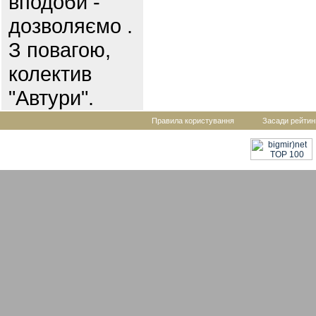
вподоби -
дозволяємо .
З повагою,
колектив
"Автури".
Правила користування
Засади рейтин