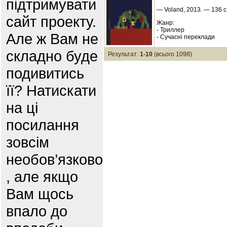
підтримувати
— Voland, 2013. — 136 с.
сайт проекту.
Жанр:
- Триллер
Але ж Вам не
- Сучасні переклади
складно буде
Результат:
1-10
(всього 1098)
подивитись
її? Натискати
на ці
посилання
зовсім
необов’язково
, але якщо
Вам щось
впало до