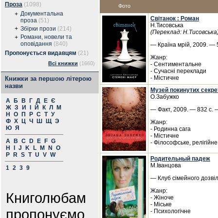
Проза
(1098)
Фото
Документальна
+
Світанок : Роман
проза
(51)
Н.Тисовська
+
Збірки прози
(214)
(Переклад: Н.Тисовська
Романи, новели та
+
оповідання
(840)
— Країна мрій, 2009. — 5
Пропонується видавцям
(21)
Жанр:
Всі книжки
(1660)
- Сентиментальне
- Сучасні переклади
- Містичне
Книжки за першою літерою
назви
Музей покинутих секрет
О.Забужко
А
Б
В
Г
Д
Е
Є
Ж
З
И
І
Й
К
Л
М
— Факт, 2009. — 832 с. 
Н
О
П
Р
С
Т
У
Ф
Х
Ц
Ч
Ш
Щ
Э
Жанр:
Ю
Я
- Родинна сага
- Містичне
A
B
C
D
E
F
G
- Філософське, релігійне
H
I
J
K
L
M
N
O
P
R
S
T
U
V
W
Родительный падеж
М.Іванцова
1
2
3
9
— Клуб сімейного дозвіл
Жанр:
Книголюбам
- Жіноче
- Міське
пропонуємо
- Психологічне