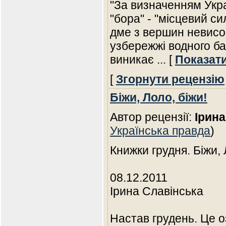
"За визначенням Укра
"бора" - "місцевий с
дме з вершин невисо
узбережжі водного ба
виникає
... [
Показат
[
Згорнути рецензію
Біжи, Лоло, біжи!
Автор рецензії:
Ірина
Українська правда
)
Книжки грудня. Біжи, 
08.12.2011
Ірина Славінська
Настав грудень. Це о