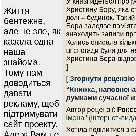
У книзі йдеться про 
Життя
Христину Бору, яка 
долі – будинок. Такий
бентежне,
Бора заледве пам’ята
але не зле, як
знаходить записи про
казала одна
Колись списала кільк
ці спогади були для 
наша
Христина Бора відпо
знайома.
]
Тому нам
[
Згорнути рецензію
доводиться
“Книжка, наповнен
давати
думками сучасної ж
рекламу, щоб
Автор рецензії:
Рокс
підтримувати
імена" (інтернет-вид
сайт проекту.
Хотіла поділитися з 
Але ж Вам не