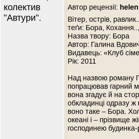
колектив
Автор рецензії:
helen
"Автури".
Вітер, острів, равлик..
теґи: Бора, Кохання..
Назва твору: Бора
Автор: Галина Вдови
Видавець: «Клуб сіме
Рік: 2011
Над назвою роману Г
попрацював гарний ма
вона згадує й на сто
обкладинці одразу ж 
воно таке – Бора. Хо
океані і – прізвище ж
господинею будинка-