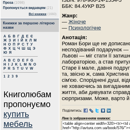
ISBN: 978-966-14-1554-5
Проза
(1098)
ББК: 84.4УКР В25
Пропонується видавцям
(21)
Всі книжки
(1660)
Жанр:
—
Жіноче
Книжки за першою літерою
—
Психологічне
назви
А
Б
В
Г
Д
Е
Є
Анотація:
Ж
З
И
І
Й
К
Л
М
Роман Бори ще не дописано
Н
О
П
Р
С
Т
У
Ф
Х
Ц
Ч
Ш
Щ
Э
несподіваний подарунок — 
Ю
Я
Львові — міг стати її зати
A
B
C
D
E
F
G
лабораторією, а став приту
H
I
J
K
L
M
N
O
Старе іі мале, давня подруг
P
R
S
T
U
V
W
та, звісно ж, сама Христин
1
2
3
9
сім'єю. Споріднені душі, ві
не ховаючись за вигаданими
Книголюбам
життя, аби дивувати справд
сюрпризами. Може, варто й
пропонуємо
Поділитись:
купить
Лінк із зображенням книжки:
мебель