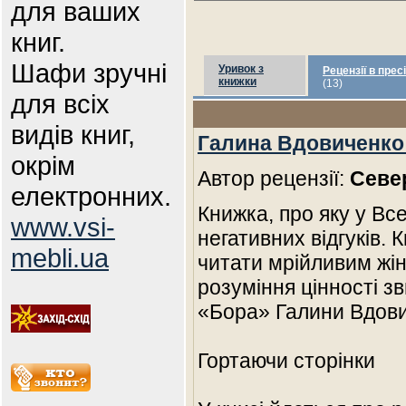
для ваших
книг.
Шафи зручні
Уривок з
Рецензії в пресі
книжки
(13)
для всіх
видів книг,
Галина Вдовиченко 
окрім
Автор рецензії:
Севе
електронних.
Книжка, про яку у Вс
www.vsi-
негативних відгуків. 
mebli.ua
читати мрійливим жін
розуміння цінності з
«Бора» Галини Вдови
Гортаючи сторінки