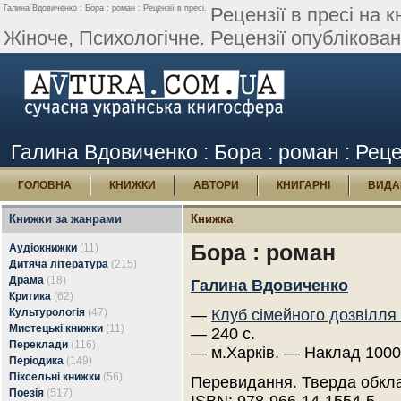
Галина Вдовиченко : Бора : роман : Рецензії в пресі.
Рецензії в пресі на 
Жіноче, Психологічне. Рецензії опубліковані 
Галина Вдовиченко : Бора : роман : Рецен
ГОЛОВНА
КНИЖКИ
АВТОРИ
КНИГАРНІ
ВИДА
Книжки за жанрами
Книжка
Бора : роман
Аудіокнижки
(11)
Дитяча література
(215)
Драма
(18)
Галина Вдовиченко
Критика
(62)
Культурологія
(47)
—
Клуб сімейного дозвілля
Мистецькі книжки
(11)
— 240 с.
Переклади
(116)
— м.Харків. — Наклад 1000
Періодика
(149)
Піксельні книжки
(56)
Перевидання. Тверда обкл
Поезія
(517)