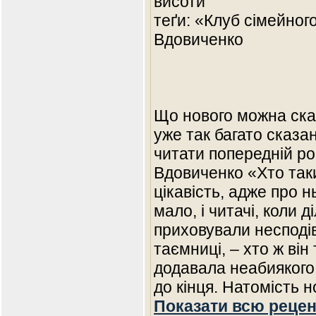
висоти
теґи: «Клуб сімейног
Вдовиченко
Що нового можна сказ
уже так багато сказа
читати попередній р
Вдовиченко «Хто таки
цікавість, адже про 
мало, і читачі, коли 
приховували несподів
таємниці, – хто ж він 
додавала неабиякого 
до кінця. Натомість 
Показати всю рецен