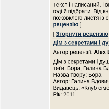
Текст і написаний, і 
годі й підбрати. Від 
пожовклого листя із 
рецензію
]
[
Згорнути рецензію
Дім з секретами і ду
Автор рецензії:
Alex 
Дім з секретами і д
теґи: Бора, Галина В
Назва твору: Бора
Автор: Галина Вдови
Видавець: «Клуб сіме
Рік: 2011