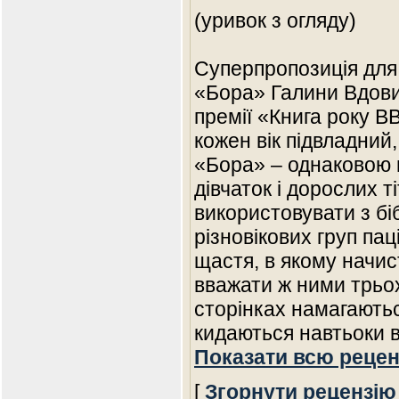
(уривок з огляду)
Суперпропозиція для 
«Бора» Галини Вдович
премії «Книга року 
кожен вік підвладний,
«Бора» – однаковою 
дівчаток і дорослих 
використовувати з б
різновікових груп пац
щастя, в якому начист
вважати ж ними трьох 
сторінках намагаютьс
кидаються навтьоки в
Показати всю рецен
[
Згорнути рецензію