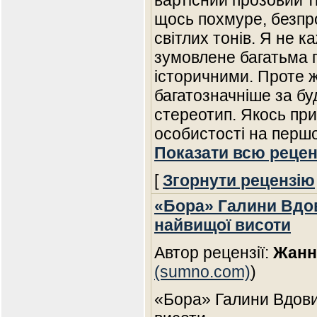
вартісний прозовий 
щось похмуре, безпро
світлих тонів. Я не к
зумовлене багатьма 
історичними. Проте 
багатозначніше за б
стереотип. Якось при
особистості на першо
Показати всю рецен
[
Згорнути рецензію
«Бора» Галини Вдов
найвищої висоти
Автор рецензії:
Жанн
(sumno.com)
)
«Бора» Галини Вдови