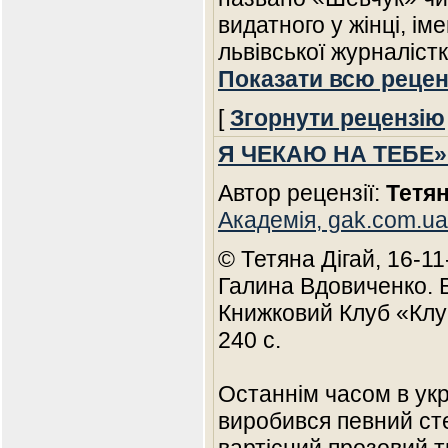
видатного у жінці, і
львівської журналіст
Показати всю рецен
[
Згорнути рецензію
Я ЧЕКАЮ НА ТЕБЕ»
Автор рецензії:
Тетян
Академія, gak.com.ua
© Тетяна Дігай, 16-1
Галина Вдовиченко. Б
Книжковий Клуб «Клуб
240 с.
Останнім часом в укр
виробився певний сте