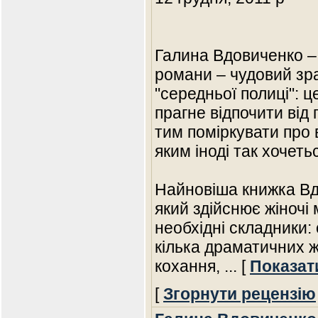
Галина Вдовиченко – 
романи – чудовий зра
"середньої полиці": ц
прагне відпочити від
тим поміркувати про в
яким іноді так хочеть
Найновіша книжка Вд
який здійснює жіночі м
необхідні складники:
кілька драматичних ж
кохання,
... [
Показат
[
Згорнути рецензію