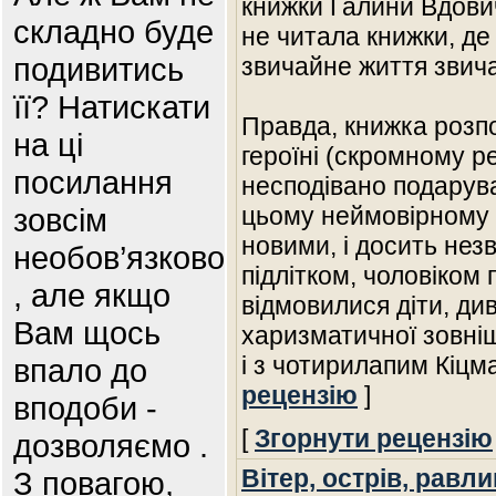
книжки Галини Вдови
складно буде
не читала книжки, де
подивитись
звичайне життя звича
її? Натискати
Правда, книжка розп
на ці
героїні (скромному р
посилання
несподівано подарув
зовсім
цьому неймовірному 
новими, і досить не
необов’язково
підлітком, чоловіком п
, але якщо
відмовилися діти, д
Вам щось
харизматичної зовніш
і з чотирилапим Кіц
впало до
рецензію
]
вподоби -
[
Згорнути рецензію
дозволяємо .
Вітер, острів, равлик
З повагою,