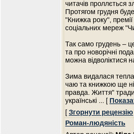
читачів проллється з
Протягом грудня буд
"Книжка року", премії 
соціальних мереж "Чи
Так само грудень – ц
та про новорічні под
можна відволіктися н
Зима видалася тепла,
чаю та книжкою ще ні
правда. Життя" тради
українські
... [
Показа
[
Згорнути рецензію
Роман-людяність