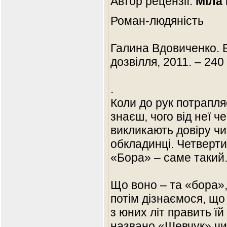
Автор рецензії:
Міла 
Роман-людяність
Галина Вдовиченко. Б
дозвілля, 2011. – 240 
.
Коли до рук потрапля
знаєш, чого від неї ч
викликають довіру чи
обкладинці. Четверт
«Бора» – саме такий
Що воно – та «бора»,
потім дізнаємося, що 
з юних літ править їй
названо «Шевчук» чи 