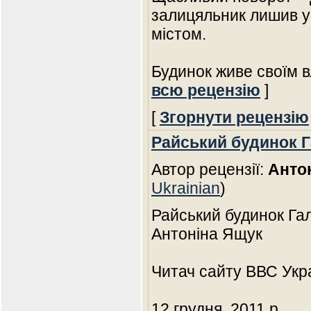
залицяльник лишив у
містом.
Будинок живе своїм 
всю рецензію
]
[
Згорнути рецензію
Райський будинок 
Автор рецензії:
Анто
Ukrainian
)
Райський будинок Га
Антоніна Ящук
Читач сайту ВВС Укр
12 грудня, 2011 p