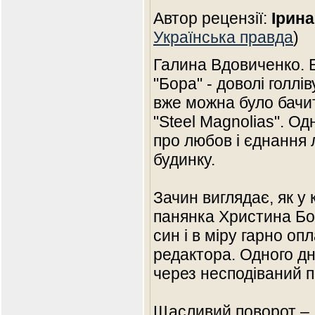
Автор рецензії:
Ірина
Українська правда
)
Галина Вдовиченко. 
"Бора" - доволі голл
вже можна було бачит
"Steel Magnolias". О
про любов і єднання 
будинку.
Зачин виглядає, як у 
панянка Христина Бор
син і в міру гарно о
редактора. Одного д
через несподіваний 
Щасливий поворот – 