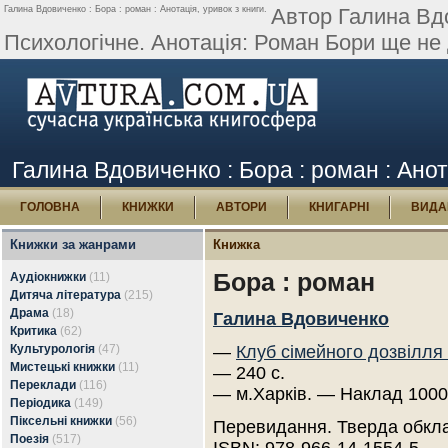
Галина Вдовиченко : Бора : роман : Анотація, уривок з книги.
Автор Галина Вдо
Психологічне. Анотація: Роман Бори ще не
Галина Вдовиченко : Бора : роман : Анот
ГОЛОВНА
КНИЖКИ
АВТОРИ
КНИГАРНІ
ВИДА
Книжки за жанрами
Книжка
Бора : роман
Аудіокнижки
(11)
Дитяча література
(215)
Драма
(18)
Галина Вдовиченко
Критика
(62)
Культурологія
(47)
—
Клуб сімейного дозвілля
Мистецькі книжки
(11)
— 240 с.
Переклади
(116)
— м.Харків. — Наклад 1000
Періодика
(149)
Піксельні книжки
(56)
Перевидання. Тверда обкл
Поезія
(517)