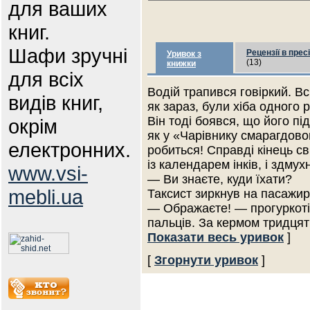
для ваших
книг.
Шафи зручні
Рецензії в пресі
Уривок з
(13)
книжки
для всіх
Водій трапився говіркий. Вс
видів книг,
як зараз, були хіба одного 
Він тоді боявся, що його пі
окрім
як у «Чарівнику смарагдово
електронних.
робиться! Справді кінець св
із календарем інків, і здмух
www.vsi-
— Ви знаєте, куди їхати?
mebli.ua
Таксист зиркнув на пасажирк
— Ображаєте! — прогуркотів
пальців. За кермом тридцят
Показати весь уривок
]
[
Згорнути уривок
]