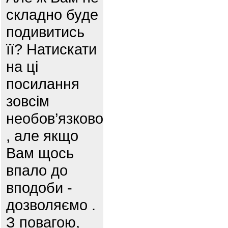
складно буде
подивитись
її? Натискати
на ці
посилання
зовсім
необов’язково
, але якщо
Вам щось
впало до
вподоби -
дозволяємо .
З повагою,