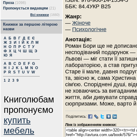
ISBN: 978-966-14-1554-5
Проза
(1098)
ББК: 84.4УКР В25
Пропонується видавцям
(21)
Всі книжки
(1660)
Жанр:
—
Жіноче
Книжки за першою літерою
—
Психологічне
назви
А
Б
В
Г
Д
Е
Є
Анотація:
Ж
З
И
І
Й
К
Л
М
Роман Бори ще не дописано
Н
О
П
Р
С
Т
У
Ф
Х
Ц
Ч
Ш
Щ
Э
несподіваний подарунок — 
Ю
Я
Львові — міг стати її зати
A
B
C
D
E
F
G
лабораторією, а став приту
H
I
J
K
L
M
N
O
Старе іі мале, давня подруг
P
R
S
T
U
V
W
та, звісно ж, сама Христин
1
2
3
9
сім'єю. Споріднені душі, ві
не ховаючись за вигаданими
Книголюбам
життя, аби дивувати справд
сюрпризами. Може, варто й
пропонуємо
Поділитись:
купить
Лінк із зображенням книжки:
мебель