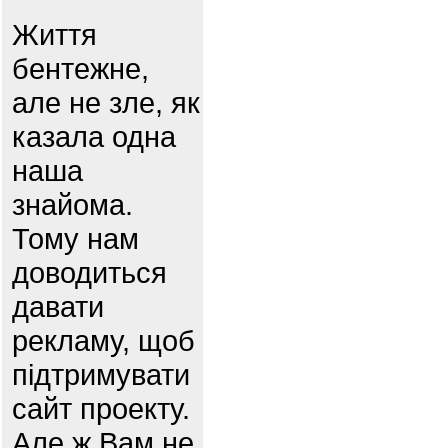
Життя
бентежне,
але не зле, як
казала одна
наша
знайома.
Тому нам
доводиться
давати
рекламу, щоб
підтримувати
сайт проекту.
Але ж Вам не