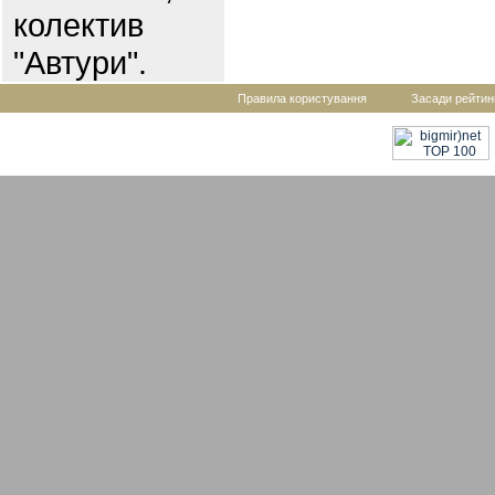
колектив
"Автури".
Правила користування
Засади рейтин