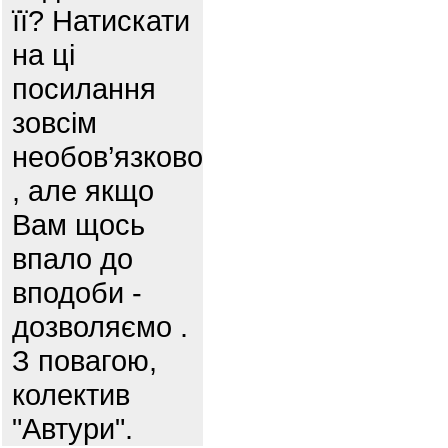
її? Натискати
на ці
посилання
зовсім
необов’язково
, але якщо
Вам щось
впало до
вподоби -
дозволяємо .
З повагою,
колектив
"Автури".