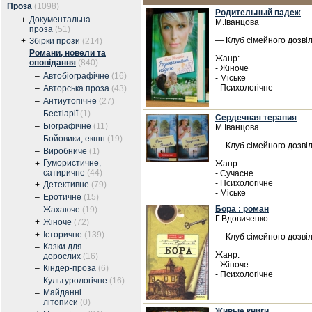
Проза
(1098)
Родительный падеж
Документальна
+
М.Іванцова
проза
(51)
— Клуб сімейного дозвіл
+
Збірки прози
(214)
Романи, новели та
–
Жанр:
оповідання
(840)
- Жіноче
–
Автобіографічне
(16)
- Міське
- Психологічне
–
Авторська проза
(43)
–
Антиутопічне
(27)
–
Бестіарії
(1)
Сердечная терапия
–
Біографічне
(11)
М.Іванцова
–
Бойовики, екшн
(19)
— Клуб сімейного дозвіл
–
Виробниче
(1)
Гумористичне,
+
Жанр:
сатиричне
(44)
- Сучасне
- Психологічне
+
Детективне
(79)
- Міське
–
Еротичне
(15)
Бора : роман
–
Жахаюче
(19)
Г.Вдовиченко
+
Жіноче
(72)
+
Історичне
(139)
— Клуб сімейного дозвіл
Казки для
–
Жанр:
дорослих
(16)
- Жіноче
–
Кіндер-проза
(6)
- Психологічне
–
Культурологічне
(16)
Майданні
–
літописи
(0)
Живые книги