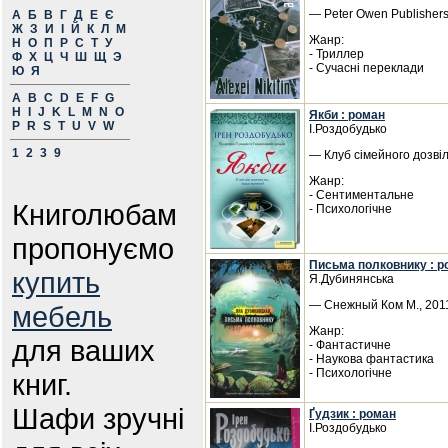
— Peter Owen Publishers
А
Б
В
Г
Д
Е
Є
Ж
З
И
І
Й
К
Л
М
Жанр:
Н
О
П
Р
С
Т
У
- Триллер
Ф
Х
Ц
Ч
Ш
Щ
Э
- Сучасні переклади
Ю
Я
A
B
C
D
E
F
G
H
I
J
K
L
M
N
O
Якби : роман
P
R
S
T
U
V
W
І.Роздобудько
1
2
3
9
— Клуб сімейного дозвіл
Жанр:
- Сентиментальне
Книголюбам
- Психологічне
пропонуємо
Письма полковнику : р
купить
Я.Дубинянська
— Снежный Ком М., 2011
мебель
Жанр:
для ваших
- Фантастичне
- Наукова фантастика
- Психологічне
книг.
Шафи зручні
Ґудзик : роман
І.Роздобудько