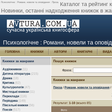
Психологічне : Романи, новели та оповідання : Проза.
Каталог та рейтинг к
Новинки, останні надходження книжок в жан
Психологічне : Романи, новели та опові
ГОЛОВНА
КНИЖКИ
АВТОРИ
КНИГАРНІ
ВИДА
Книжки за жанрами
Пошук книжок
Аудіокнижки
(11)
Фраза:
Дитяча література
(215)
Драма
(18)
Книжки за жанрами
Критика
(62)
Культурологія
(47)
Проза
/
Романи, новели та оповідання
/
Мистецькі книжки
(11)
Переклади
(116)
Періодика
(149)
Результат:
1-10
(всього 85)
Піксельні книжки
(56)
Поезія
(517)
Фото