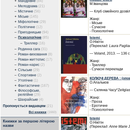
+
Мандрівне
(84)
М.Іванцова
–
Мелодрама
(21)
–
Містичне
(56)
— Клуб сімейного дозвіл
+
Міське
(145)
Жанр:
+
Міфологічне
(29)
- Міське
–
Політичне
(12)
- Сучасне
- Психологічне
–
Пригодницьке
(94)
–
Психологічне
(85)
Istemi_
О.Нікітін
–
Триллер
(16)
(Переклад: Laura Paglia
–
Родинна сага
(31)
— Voland, 2013. — 136 с.
–
Роман-виховання
(8)
–
Роман-життєпис
(17)
Жанр:
–
Роман-нарис
(2)
- Триллер
- Сучасні переклади
+
Сільське
(29)
–
Спортивне
(2)
КОЛЮЧІ ДЕРЕВА : (опов
–
Утопічне
(1)
О.Апальков
+
Фантастичне
(167)
— Склянка Часу*Zeitglas
Філософське,
+
релігійне
(29)
Жанр:
–
Шахрайське
(4)
- Проза
- Еротичне
Пропонується видавцям
(21)
- Психологічне
Всі книжки
(1660)
Istemi
Книжки за першою літерою
О.Нікітін
назви
(Переклад: Anne Marie 