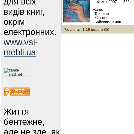
для всіх
— Фоліо, 2007. — 222 с.
видів книг,
Жанр:
- Триллер
- Жіноче
окрім
- Бойовики, екшн
електронних.
Результат:
1-10
(всього 85)
www.vsi-
mebli.ua
Життя
бентежне,
але не зле, як