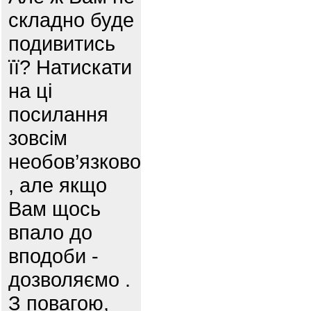
складно буде
подивитись
її? Натискати
на ці
посилання
зовсім
необов’язково
, але якщо
Вам щось
впало до
вподоби -
дозволяємо .
З повагою,