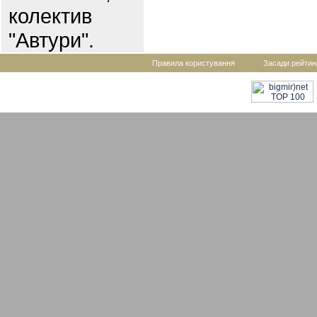
колектив
"Автури".
Правила користування
Засади рейтин