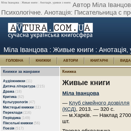
Міла Іванцова : Живые книги : Анотація, уривок з книги.
Автор Міла Іванцов
Психологічне. Анотація: Писательница с пр
Міла Іванцова : Живые книги : Анотація, 
ГОЛОВНА
КНИЖКИ
АВТОРИ
КНИГАРНІ
ВИДА
Книжки за жанрами
Книжка
Живые книги
Аудіокнижки
(11)
Дитяча література
(215)
Драма
(18)
Міла Іванцова
Критика
(62)
Культурологія
(47)
—
Клуб сімейного дозвілля
Мистецькі книжки
(11)
(КСД)
, 2013. — 320 с.
Переклади
(116)
— м.Харків. — Наклад 270
Періодика
(149)
шт.
Піксельні книжки
(56)
Поезія
(517)