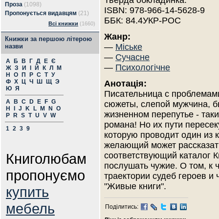
Тверда обкладинка.
Проза
(1098)
ISBN: 978-966-14-5628-9
Пропонується видавцям
(21)
ББК: 84.4УКР-РОС
Всі книжки
(1660)
Жанр:
Книжки за першою літерою
—
Міське
назви
—
Сучасне
А
Б
В
Г
Д
Е
Є
—
Психологічне
Ж
З
И
І
Й
К
Л
М
Н
О
П
Р
С
Т
У
Ф
Х
Ц
Ч
Ш
Щ
Э
Анотація:
Ю
Я
Писательница с проблемами
A
B
C
D
E
F
G
сюжеты, слепой мужчина, 
H
I
J
K
L
M
N
O
жизненном перепутье - так
P
R
S
T
U
V
W
романа! Но их пути пересек
1
2
3
9
которую проводит один из
желающий может рассказать
Книголюбам
соответствующий каталог Кн
послушать чужие. О том, к 
пропонуємо
траектории судеб героев и ч
"Живые книги".
купить
мебель
Поділитись: