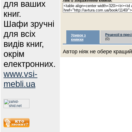
Лінк із зображенням книжки:
для ваших
книг.
Шафи зручні
для всіх
Рецензії в прес
Уривок з
(0)
книжки
видів книг,
Автор ніяк не обере кращий 
окрім
електронних.
www.vsi-
mebli.ua