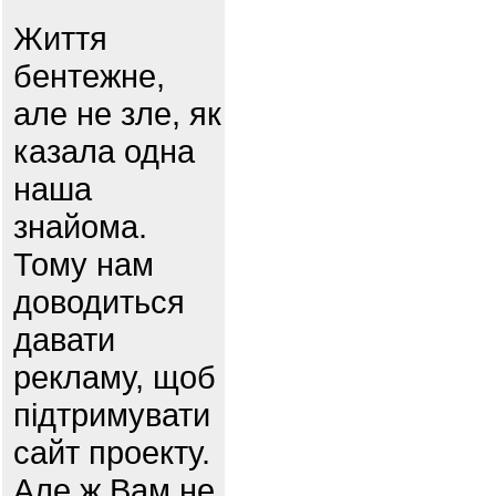
Життя
бентежне,
але не зле, як
казала одна
наша
знайома.
Тому нам
доводиться
давати
рекламу, щоб
підтримувати
сайт проекту.
Але ж Вам не