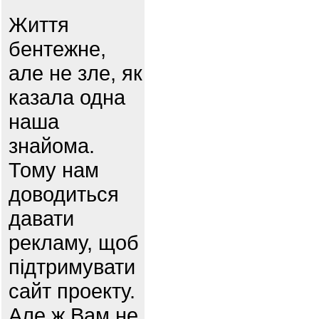
Життя
бентежне,
але не зле, як
казала одна
наша
знайома.
Тому нам
доводиться
давати
рекламу, щоб
підтримувати
сайт проекту.
Але ж Вам не