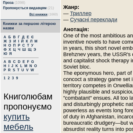
Проза
(1098)
Жанр:
Пропонується видавцям
(21)
—
Триллер
Всі книжки
(1660)
—
Сучасні переклади
Книжки за першою літерою
назви
Анотація:
One of the most ambitious an
А
Б
В
Г
Д
Е
Є
inventive novels to have com
Ж
З
И
І
Й
К
Л
М
Н
О
П
Р
С
Т
У
in years, this short novel em
Ф
Х
Ц
Ч
Ш
Щ
Э
Brehznev years, the USSR's d
Ю
Я
and capitalist shock therapy i
A
B
C
D
E
F
G
H
I
J
K
L
M
N
O
Soviet bloc.
P
R
S
T
U
V
W
The eponymous hero, part of 
1
2
3
9
concoct a strategy game set in
territory competes in Orwell
highly plausible and suspicio
Книголюбам
"combatant" ensues. All too lat
and disturbingly prophetic na
пропонуємо
powerless as events long foret
купить
of duty in Afghanistan, incar
bureaucratic drudgery—but w
мебель
absurdist reality turns into p