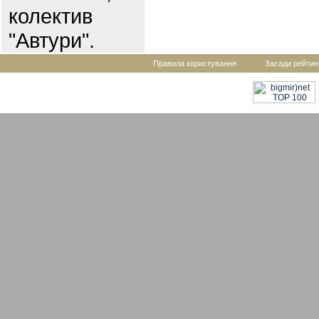
колектив
"Автури".
Правила користування
Засади рейтин