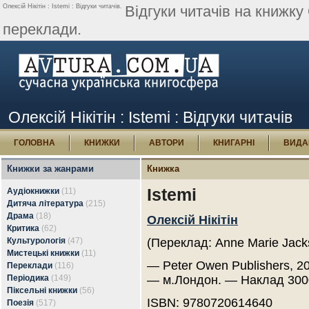
Олексій Нікітін : Istemi : Відгуки читачів.
Відгуки читачів на книжку 
переклади.
Олексій Нікітін : Istemi : Відгуки читачів
ГОЛОВНА
КНИЖКИ
АВТОРИ
КНИГАРНІ
ВИДА
Книжки за жанрами
Книжка
Istemi
Аудіокнижки
(11)
Дитяча література
(215)
Драма
(18)
Олексій Нікітін
Критика
(62)
Культурологія
(47)
(Переклад: Anne Marie Jack
Мистецькі книжки
(11)
— Peter Owen Publishers, 20
Переклади
(116)
Періодика
(149)
— м.Лондон. — Наклад 300
Піксельні книжки
(56)
ISBN: 9780720614640
Поезія
(517)