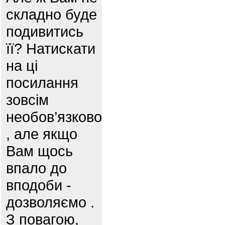
складно буде
подивитись
її? Натискати
на ці
посилання
зовсім
необов’язково
, але якщо
Вам щось
впало до
вподоби -
дозволяємо .
З повагою,