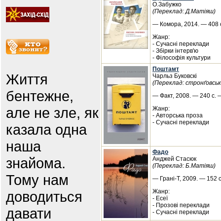
О.Забужко
(Переклад: Д.Матіяш)
— Комора, 2014. — 408 с
Жанр:
- Сучасні переклади
- Збірки інтерв'ю
- Філософія культури
Поштамт
Життя
Чарльз Буковскі
(Переклад: стронґовськ
бентежне,
— Факт, 2008. — 240 с. 
але не зле, як
Жанр:
- Авторська проза
- Сучасні переклади
казала одна
наша
Фадо
знайома.
Анджей Стасюк
(Переклад: Б.Матіяш)
Тому нам
— Грані-Т, 2009. — 152 с
Жанр:
доводиться
- Есеї
- Прозові переклади
давати
- Сучасні переклади