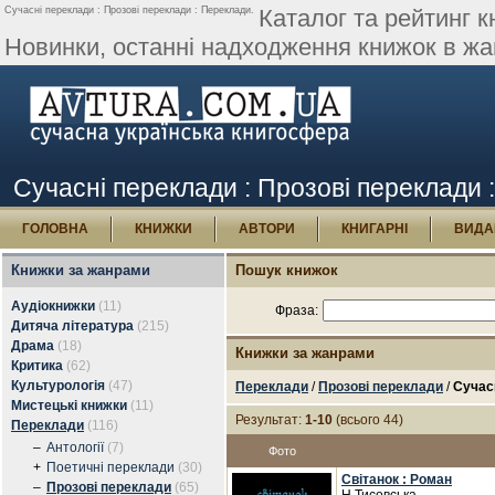
Сучасні переклади : Прозові переклади : Переклади.
Каталог та рейтинг к
Новинки, останні надходження книжок в жан
Сучасні переклади : Прозові переклади 
ГОЛОВНА
КНИЖКИ
АВТОРИ
КНИГАРНІ
ВИДА
Книжки за жанрами
Пошук книжок
Аудіокнижки
(11)
Фраза:
Дитяча література
(215)
Драма
(18)
Книжки за жанрами
Критика
(62)
Культурологія
(47)
Переклади
/
Прозові переклади
/
Сучас
Мистецькі книжки
(11)
Результат:
1-10
(всього 44)
Переклади
(116)
–
Антології
(7)
Фото
+
Поетичні переклади
(30)
Світанок : Роман
–
Прозові переклади
(65)