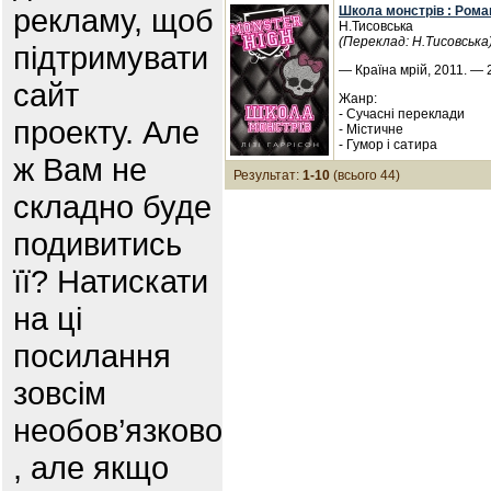
рекламу, щоб
Школа монстрів : Роман
Н.Тисовська
(Переклад: Н.Тисовська
підтримувати
— Країна мрій, 2011. — 2
сайт
Жанр:
- Сучасні переклади
проекту. Але
- Містичне
- Гумор і сатира
ж Вам не
Результат:
1-10
(всього 44)
складно буде
подивитись
її? Натискати
на ці
посилання
зовсім
необов’язково
, але якщо