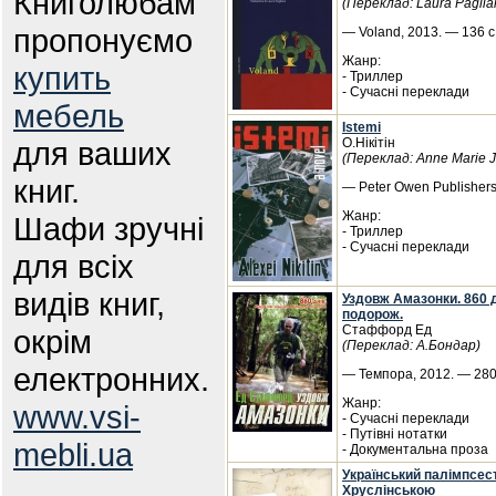
Книголюбам
(Переклад: Laura Paglia
пропонуємо
— Voland, 2013. — 136 с.
Жанр:
купить
- Триллер
- Сучасні переклади
мебель
Istemi
для ваших
О.Нікітін
(Переклад: Anne Marie 
книг.
— Peter Owen Publishers
Жанр:
Шафи зручні
- Триллер
- Сучасні переклади
для всіх
видів книг,
Уздовж Амазонки. 860 
подорож.
Стаффорд Ед
окрім
(Переклад: А.Бондар)
електронних.
— Темпора, 2012. — 280 
Жанр:
www.vsi-
- Сучасні переклади
- Путівні нотатки
mebli.ua
- Документальна проза
Український палімпсест
Хруслінською