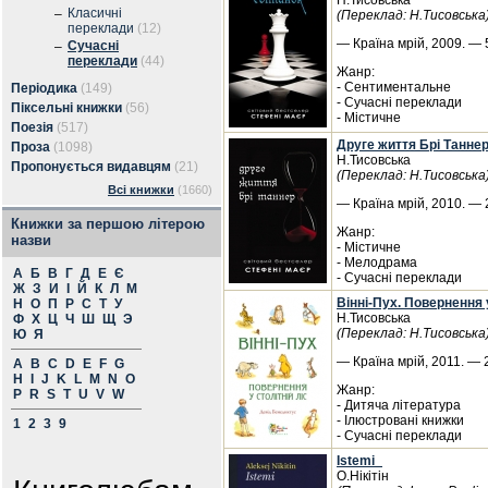
Н.Тисовська
Класичні
–
(Переклад: Н.Тисовська
переклади
(12)
— Країна мрій, 2009. — 5
Сучасні
–
переклади
(44)
Жанр:
- Сентиментальне
Періодика
(149)
- Сучасні переклади
Піксельні книжки
(56)
- Містичне
Поезія
(517)
Друге життя Брі Таннер
Проза
(1098)
Н.Тисовська
Пропонується видавцям
(21)
(Переклад: Н.Тисовська
Всі книжки
(1660)
— Країна мрій, 2010. — 2
Книжки за першою літерою
Жанр:
назви
- Містичне
- Мелодрама
А
Б
В
Г
Д
Е
Є
- Сучасні переклади
Ж
З
И
І
Й
К
Л
М
Вінні-Пух. Повернення 
Н
О
П
Р
С
Т
У
Н.Тисовська
Ф
Х
Ц
Ч
Ш
Щ
Э
(Переклад: Н.Тисовська
Ю
Я
— Країна мрій, 2011. — 2
A
B
C
D
E
F
G
H
I
J
K
L
M
N
O
Жанр:
P
R
S
T
U
V
W
- Дитяча література
- Ілюстровані книжки
1
2
3
9
- Сучасні переклади
Istemi_
О.Нікітін