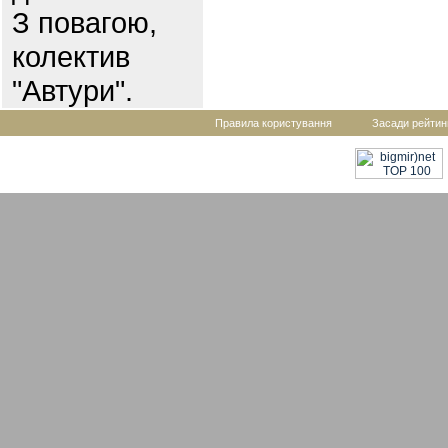
З повагою,
колектив
"Автури".
Правила користування
Засади рейтин