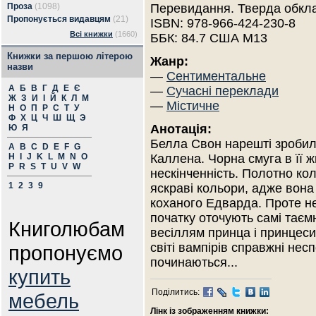
Проза
(1098)
Перевидання. Тверда обкл
Пропонується видавцям
(21)
ISBN: 978-966-424-230-8
Всі книжки
(1660)
ББК: 84.7 США М13
Книжки за першою літерою
Жанр:
назви
—
Сентиментальне
А
Б
В
Г
Д
Е
Є
—
Сучасні переклади
Ж
З
И
І
Й
К
Л
М
—
Містичне
Н
О
П
Р
С
Т
У
Ф
Х
Ц
Ч
Ш
Щ
Э
Анотація:
Ю
Я
Белла Свон нарешті зробил
A
B
C
D
E
F
G
H
I
J
K
L
M
N
O
Каллена. Чорна смуга в її 
P
R
S
T
U
V
W
нескінченність. Полотно ко
1
2
3
9
яскраві кольори, адже вон
коханого Едварда. Проте н
початку оточують самі таємн
Книголюбам
весіллям принца і принцеси,
світі вампірів справжні несп
пропонуємо
починаються...
купить
Поділитись:
мебель
Лінк із зображенням книжки: