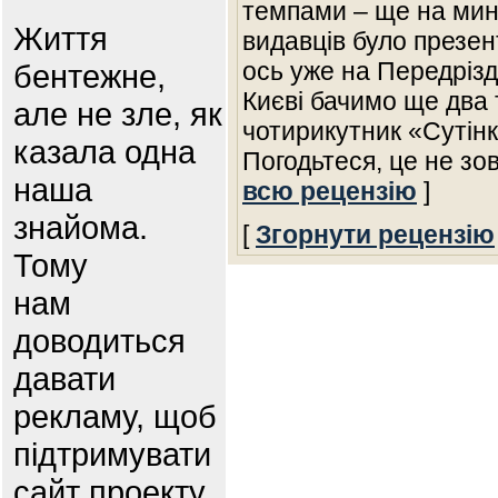
темпами – ще на мин
Життя
видавців було презент
ось уже на Передрізд
бентежне,
Києві бачимо ще два 
але не зле, як
чотирикутник «Сутін
казала одна
Погодьтеся, це не зо
наша
всю рецензію
]
знайома.
[
Згорнути рецензію
Тому
нам
доводиться
давати
рекламу, щоб
підтримувати
сайт проекту.