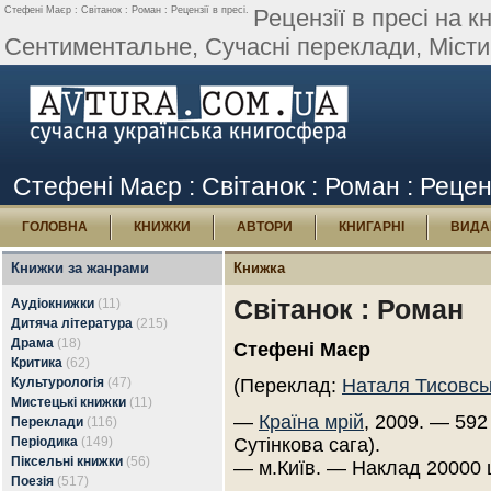
Стефені Маєр : Світанок : Роман : Рецензії в пресі.
Рецензії в пресі на 
Сентиментальне, Сучасні переклади, Містич
Стефені Маєр : Світанок : Роман : Реценз
ГОЛОВНА
КНИЖКИ
АВТОРИ
КНИГАРНІ
ВИДА
Книжки за жанрами
Книжка
Світанок : Роман
Аудіокнижки
(11)
Дитяча література
(215)
Драма
(18)
Стефені Маєр
Критика
(62)
Культурологія
(47)
(Переклад:
Наталя Тисовсь
Мистецькі книжки
(11)
—
Країна мрій
, 2009. — 592
Переклади
(116)
Періодика
(149)
Сутінкова сага).
Піксельні книжки
(56)
— м.Київ. — Наклад 20000 
Поезія
(517)