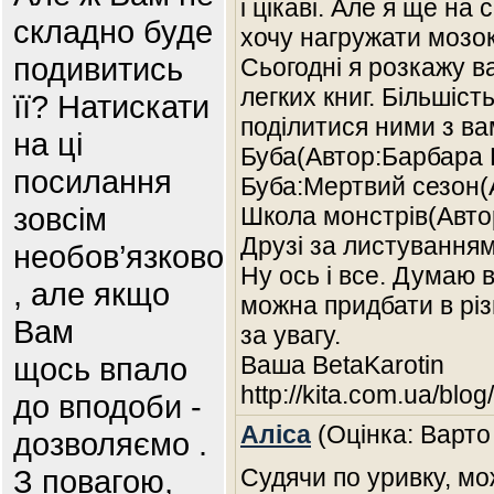
і цікаві. Але я ще на
складно буде
хочу нагружати мозок
подивитись
Сьогодні я розкажу ва
легких книг. Більшіст
її? Натискати
поділитися ними з ва
на ці
Буба(Автор:Барбара 
посилання
Буба:Мертвий сезон(
зовсім
Школа монстрів(Автор
Друзі за листування
необов’язково
Ну ось і все. Думаю в
, але якщо
можна придбати в рі
Вам
за увагу.
щось впало
Ваша BetaKarotin
http://kita.com.ua/blo
до вподоби -
Аліса
(Оцінка: Варто
дозволяємо .
З повагою,
Судячи по уривку, мо