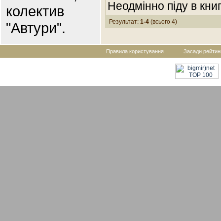
Неодмінно піду в книг
колектив
Результат:
1-4
(всього 4)
"Автури".
Правила користування
Засади рейтин