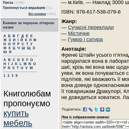
— м.Київ. — Наклад 3000 ш
Проза
(1098)
Пропонується видавцям
(21)
ISBN: 978-617-538-079-6
Всі книжки
(1660)
Жанр:
Книжки за першою літерою
—
Сучасні переклади
назви
—
Містичне
А
Б
В
Г
Д
Е
Є
—
Гумор і сатира
Ж
З
И
І
Й
К
Л
М
Н
О
П
Р
С
Т
У
Ф
Х
Ц
Ч
Ш
Щ
Э
Анотація:
Ю
Я
Френкі Штайн усього п’ятнад
A
B
C
D
E
F
G
народилася вона в лаборатор
H
I
J
K
L
M
N
O
шиї, крізь які вона має що
P
R
S
T
U
V
W
уяви, як вона почувається 
1
2
3
9
підлітків, які вважають її м
вона доведе однокласникам, 
її товаришкам Дракулорі, Кл
Книголюбам
не доведеться ховатися. Л
пропонуємо
Поділитись:
купить
Лінк із зображенням книжки:
мебель