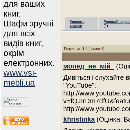
для ваших
книг.
Шафи зручні
Уривок з
Рецензії в прес
книжки
(1)
для всіх
видів книг,
Результат:
1-4
(всього 4)
окрім
електронних.
мопед_не_мій_
(Оці
www.vsi-
Дивіться і слухайте в
mebli.ua
"YouTube":
http://www.youtube.c
v=fQJIrDm7dfU&featur
http://www.youtube.c
khristinka
(Оцінка: В