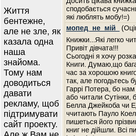
Досить цікава книжк
сподобається сучасни
Життя
які люблять мобу!=)
бентежне,
мопед_не_мій_
(Оці
але не зле, як
Книжки...Які легко ч
казала одна
Привіт дівчата!!!
наша
Сьогодні я хочу розк
знайома.
Книги. Думаю,що бага
Тому нам
час за хорошою книго
так, але погодьтесь б
доводиться
Гаррі Потера, бо нам 
давати
або читали Сутінки, 
рекламу, щоб
Белла Джейкоба чи Ед
підтримувати
ччитають Пауло Коел
пишеться його прізви
сайт проекту.
книг не дійшли. Всі 
Але ж Вам не