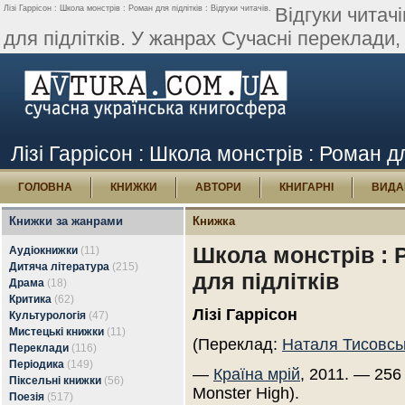
Лізі Гаррісон : Школа монстрів : Роман для підлітків : Відгуки читачів.
Відгуки читач
для підлітків. У жанрах Сучасні переклади, 
Лізі Гаррісон : Школа монстрів : Роман для
ГОЛОВНА
КНИЖКИ
АВТОРИ
КНИГАРНІ
ВИДА
Книжки за жанрами
Книжка
Школа монстрів : 
Аудіокнижки
(11)
Дитяча література
(215)
для підлітків
Драма
(18)
Критика
(62)
Лізі Гаррісон
Культурологія
(47)
Мистецькі книжки
(11)
(Переклад:
Наталя Тисовсь
Переклади
(116)
Періодика
(149)
—
Країна мрій
, 2011. — 256
Піксельні книжки
(56)
Monster High).
Поезія
(517)