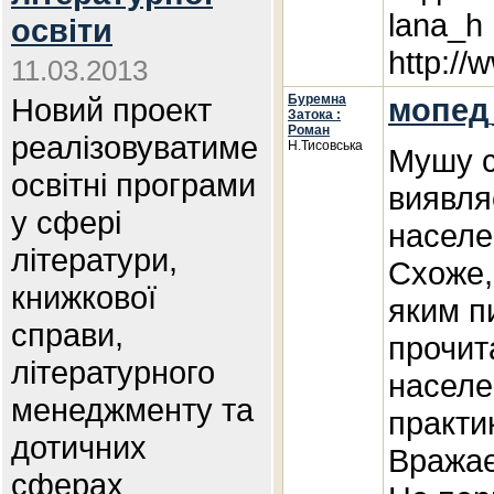
lana_h
освіти
http://
11.03.2013
Новий проект
Буремна
мопед
Затока :
Роман
реалізовуватиме
Н.Тисовська
Мушу с
освітні програми
виявля
у сфері
населе
літератури,
Схоже,
книжкової
яким п
справи,
прочит
літературного
населе
менеджменту та
практи
дотичних
Вражає 
сферах