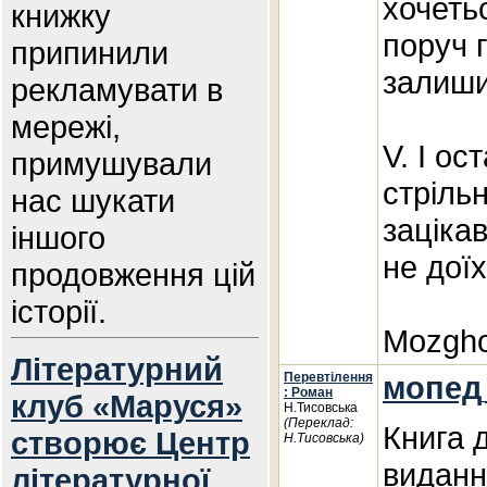
хочеть
книжку
поруч г
припинили
залиши
рекламувати в
мережі,
V. І ос
примушували
стріль
нас шукати
заціка
іншого
не доїх
продовження цій
історії.
Mozgho
Літературний
Перевтілення
мопед
: Роман
клуб «Маруся»
Н.Тисовська
(Переклад:
Книга 
створює Центр
Н.Тисовська)
виданн
літературної