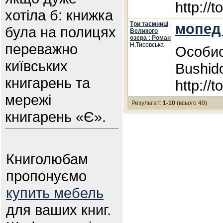
http://
хотіла б: книжка
Три таємниці
мопед
була на полицях
Великого
озера : Роман
переважно
Н.Тисовська
Особис
київських
Bushid
книгарень та
http://
мережі
Результат:
1-10
(всього 40)
книгарень «Є».
Книголюбам
пропонуємо
купить мебель
для ваших книг.