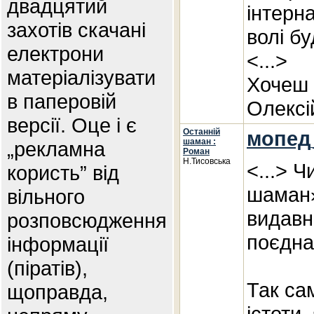
двадцятий
інтерн
захотів скачані
волі б
електрони
<...>
матеріалізувати
Хочеш 
в паперовій
Олексі
версії. Оце і є
Останній
мопед
шаман :
„рекламна
Роман
Н.Тисовська
<...> 
користь” від
шаман»
вільного
видавн
розповсюдження
поєдна
інформації
(піратів),
Так са
щоправда,
істоти