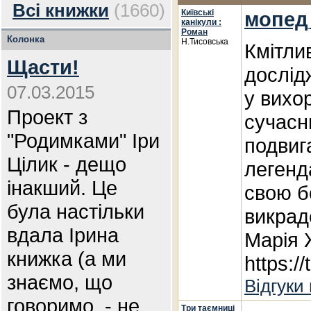
Всі книжки
(1660)
Київські
мопед
канікули :
Роман
Колонка
Н.Тисовська
Кмітли
Щасти!
дослідж
07.03.2015
у вихо
Проект з
сучасн
"Родимками" Іри
подвиг
Цілик - дещо
легенда
інакший. Це
свою б
була настільки
викрад
вдала Ірина
Марія 
книжка (а ми
https:/
знаємо, що
Відгуки
говоримо, - не
Три таємниці