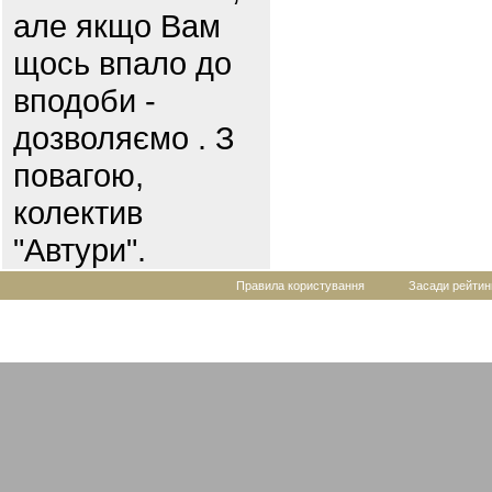
але якщо Вам
щось впало до
вподоби -
дозволяємо . З
повагою,
колектив
"Автури".
Правила користування
Засади рейтин