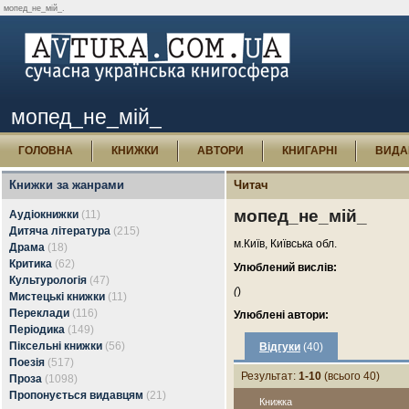
мопед_не_мій_.
мопед_не_мій_
ГОЛОВНА
КНИЖКИ
АВТОРИ
КНИГАРНІ
ВИДА
Книжки за жанрами
Читач
мопед_не_мій_
Аудіокнижки
(11)
Дитяча література
(215)
м.Київ, Київська обл.
Драма
(18)
Критика
(62)
Улюблений вислів:
Культурологія
(47)
(
)
Мистецькі книжки
(11)
Переклади
(116)
Улюблені автори:
Періодика
(149)
Піксельні книжки
(56)
Відгуки
(40)
Поезія
(517)
Результат:
1-10
(всього 40)
Проза
(1098)
Пропонується видавцям
(21)
Книжка