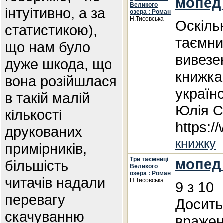
мопед
Великого
інтуітивно, а за
озера : Роман
Н.Тисовська
Оскільк
статистикою),
таємни
що нам було
вивезе
дуже шкода, що
книжка
вона розійшлася
українс
в такій малій
Юлія С
кількості
https:
друкованих
книжку
примірників,
Три таємниці
мопед
більшість
Великого
озера : Роман
читачів надали
Н.Тисовська
9 з 10
перевагу
Досить
скачуванню
вражен