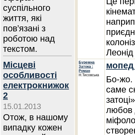
Це пер
суспільного
кінемат
життя, які
наприп
пов’язані з
приєдн
роботою над
колоніз
текстом.
Леонід
Місцеві
Буремна
мопед
Затока :
Роман
особливості
Н.Тисовська
Бо-жо. 
електрокнижок
саме ск
2
затоці»
15.01.2013
любов д
Отож, в нашому
міфоло
випадку кожен
створе