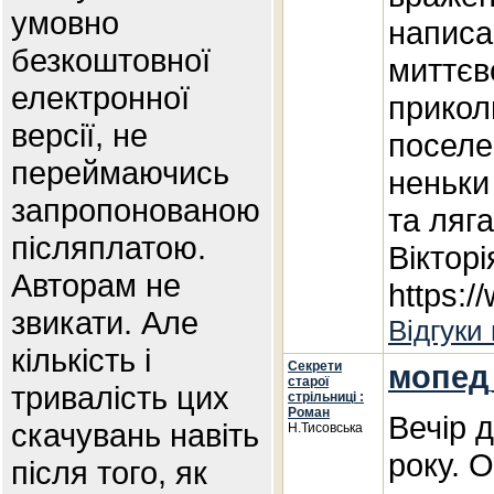
умовно
написа
безкоштовної
миттєв
електронної
прикол
версії, не
поселе
переймаючись
неньки 
запропонованою
та ляг
післяплатою.
Віктор
Авторам не
https:
звикати. Але
Відгуки
кількість і
Секрети
мопед
старої
тривалість цих
стрільниці :
Роман
Вечір 
скачувань навіть
Н.Тисовська
року. О
після того, як