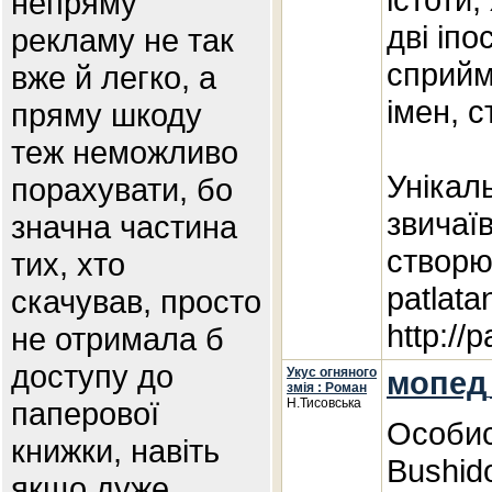
непряму
дві іпо
рекламу не так
сприйм
вже й легко, а
імен, с
пряму шкоду
теж неможливо
Унікал
порахувати, бо
звичаї
значна частина
створю
тих, хто
patlata
скачував, просто
http://
не отримала б
доступу до
Укус огняного
мопед
змія : Роман
паперової
Н.Тисовська
Особис
книжки, навіть
Bushid
якщо дуже