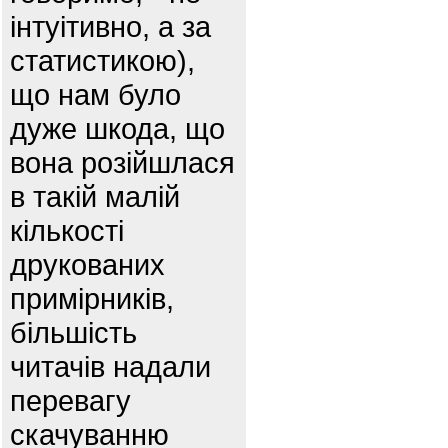
інтуітивно, а за
статистикою),
що нам було
дуже шкода, що
вона розійшлася
в такій малій
кількості
друкованих
примірників,
більшість
читачів надали
перевагу
скачуванню