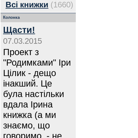
Всі книжки
(1660)
Колонка
Щасти!
07.03.2015
Проект з
"Родимками" Іри
Цілик - дещо
інакший. Це
була настільки
вдала Ірина
книжка (а ми
знаємо, що
говоримо, - не