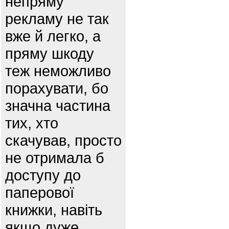
непряму
рекламу не так
вже й легко, а
пряму шкоду
теж неможливо
порахувати, бо
значна частина
тих, хто
скачував, просто
не отримала б
доступу до
паперової
книжки, навіть
якщо дуже