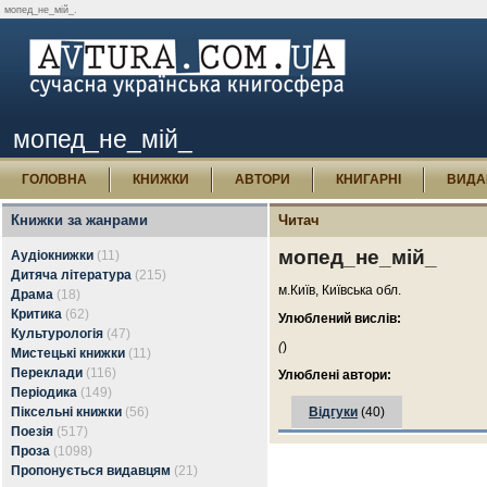
мопед_не_мій_.
мопед_не_мій_
ГОЛОВНА
КНИЖКИ
АВТОРИ
КНИГАРНІ
ВИДА
Книжки за жанрами
Читач
мопед_не_мій_
Аудіокнижки
(11)
Дитяча література
(215)
м.Київ, Київська обл.
Драма
(18)
Критика
(62)
Улюблений вислів:
Культурологія
(47)
(
)
Мистецькі книжки
(11)
Переклади
(116)
Улюблені автори:
Періодика
(149)
Піксельні книжки
(56)
Відгуки
(40)
Поезія
(517)
Проза
(1098)
Пропонується видавцям
(21)