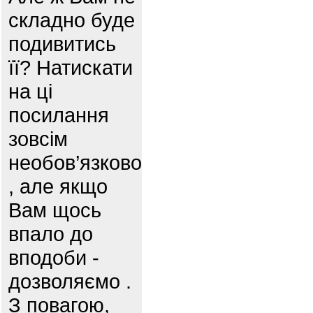
складно буде
подивитись
її? Натискати
на ці
посилання
зовсім
необов’язково
, але якщо
Вам щось
впало до
вподоби -
дозволяємо .
З повагою,