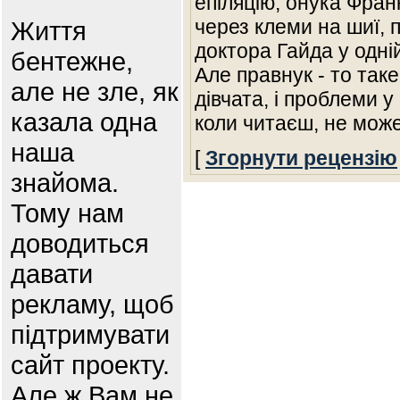
епіляцію, онука Фра
через клеми на шиї, 
Життя
доктора Гайда у одній
бентежне,
Але правнук - то таке,
але не зле, як
дівчата, і проблеми у
казала одна
коли читаєш, не мо
наша
[
Згорнути рецензію
знайома.
Тому нам
доводиться
давати
рекламу, щоб
підтримувати
сайт проекту.
Але ж Вам не