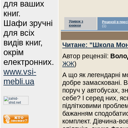
для ваших
книг.
Шафи зручні
Уривок з
Рецензії в прес
книжки
(1)
для всіх
видів книг,
Читане: "Школа Мон
окрім
Автор рецензії:
Воло
електронних.
ЖЖ
)
www.vsi-
А що як легендарні м
mebli.ua
добре замасковані. В
поруч у автобусах, з
себе? І серед них, яс
підлітковими пробле
бажанням сподобатися
комплект. Дівчина-во