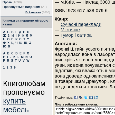
— м.Київ. — Наклад 3000 ш
Проза
(1098)
Пропонується видавцям
(21)
ISBN: 978-617-538-079-6
Всі книжки
(1660)
Жанр:
Книжки за першою літерою
—
Сучасні переклади
назви
—
Містичне
А
Б
В
Г
Д
Е
Є
—
Гумор і сатира
Ж
З
И
І
Й
К
Л
М
Н
О
П
Р
С
Т
У
Ф
Х
Ц
Ч
Ш
Щ
Э
Анотація:
Ю
Я
Френкі Штайн усього п’ятнад
A
B
C
D
E
F
G
народилася вона в лаборатор
H
I
J
K
L
M
N
O
шиї, крізь які вона має що
P
R
S
T
U
V
W
уяви, як вона почувається 
1
2
3
9
підлітків, які вважають її м
вона доведе однокласникам, 
її товаришкам Дракулорі, Кл
Книголюбам
не доведеться ховатися. Л
пропонуємо
Поділитись:
купить
Лінк із зображенням книжки:
мебель