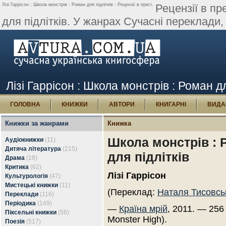
Лізі Гаррісон : Школа монстрів : Роман для підлітків : Рецензії в пресі.
Рецензії в пр
для підлітків. У жанрах Сучасні переклади, М
Лізі Гаррісон : Школа монстрів : Роман для
ГОЛОВНА
КНИЖКИ
АВТОРИ
КНИГАРНІ
ВИДА
Книжки за жанрами
Книжка
Школа монстрів : 
Аудіокнижки
(11)
Дитяча література
(215)
для підлітків
Драма
(18)
Критика
(62)
Лізі Гаррісон
Культурологія
(47)
Мистецькі книжки
(11)
(Переклад:
Наталя Тисовсь
Переклади
(116)
Періодика
(149)
—
Країна мрій
, 2011. — 256
Піксельні книжки
(56)
Monster High).
Поезія
(517)