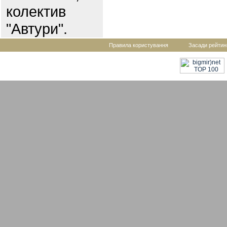
колектив
"Автури".
Правила користування
Засади рейтин