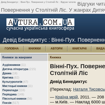
Девід Бенедиктус : Вінні-Пух. Повернення у Столітній Ліс : Відгуки читачів.
Відгуки чит
Повернення у Столітній Ліс. У жанрах Дитяч
Девід Бенедиктус : Вінні-Пух. Повернення
ГОЛОВНА
КНИЖКИ
АВТОРИ
КНИГАРНІ
ВИДА
Книжки за жанрами
Книжка
Вінні-Пух. Поверн
Аудіокнижки
(11)
Дитяча література
(215)
Столітній Ліс
Драма
(18)
Критика
(62)
Девід Бенедиктус
Культурологія
(47)
Мистецькі книжки
(11)
(Переклад:
Наталя Тисовсь
Переклади
(116)
Періодика
(149)
—
Країна мрій
, 2011. — 208 
Піксельні книжки
(56)
— м.Київ. — Наклад 6000 ш
Поезія
(517)