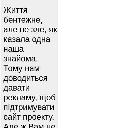
Життя
бентежне,
але не зле, як
казала одна
наша
знайома.
Тому нам
доводиться
давати
рекламу, щоб
підтримувати
сайт проекту.
Але ж Вам не