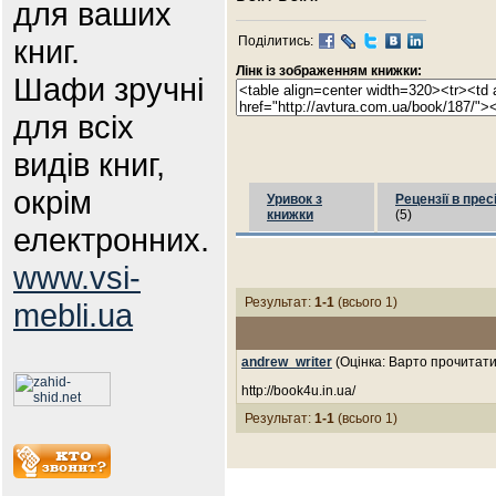
для ваших
книг.
Поділитись:
Лінк із зображенням книжки:
Шафи зручні
для всіх
видів книг,
окрім
Уривок з
Рецензії в прес
книжки
(5)
електронних.
www.vsi-
Результат:
1-1
(всього 1)
mebli.ua
andrew_writer
(Оцінка: Варто прочитати
http://book4u.in.ua/
Результат:
1-1
(всього 1)