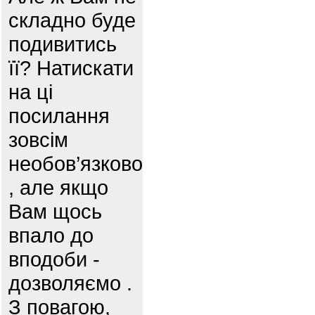
складно буде
подивитись
її? Натискати
на ці
посилання
зовсім
необов’язково
, але якщо
Вам щось
впало до
вподоби -
дозволяємо .
З повагою,