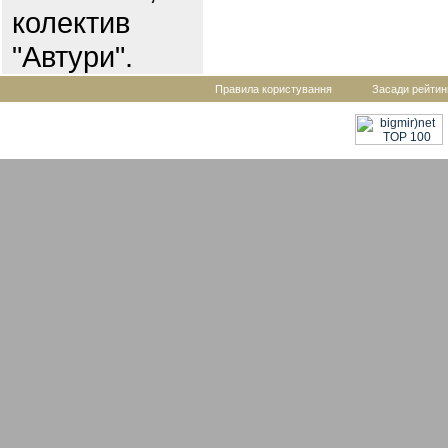
колектив
"Автури".
Правила користування
Засади рейтин