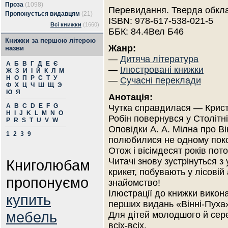
Проза
(1098)
Перевидання. Тверда обкл
Пропонується видавцям
(21)
ISBN: 978-617-538-021-5
Всі книжки
(1660)
ББК: 84.4Вел Б46
Книжки за першою літерою
Жанр:
назви
—
Дитяча література
А
Б
В
Г
Д
Е
Є
—
Ілюстровані книжки
Ж
З
И
І
Й
К
Л
М
Н
О
П
Р
С
Т
У
—
Сучасні переклади
Ф
Х
Ц
Ч
Ш
Щ
Э
Ю
Я
Анотація:
A
B
C
D
E
F
G
Чутка справдилася — Крис
H
I
J
K
L
M
N
O
Робін повернувся у Столітні
P
R
S
T
U
V
W
Оповідки А. А. Мілна про Ві
1
2
3
9
полюбилися не одному покол
Отож і вісімдесят років пот
Читачі знову зустрінуться 
Книголюбам
крикет, побувають у лісовій
пропонуємо
знайомство!
Ілюстрації до книжки викона
купить
перших видань «Вінні-Пуха
мебель
Для дітей молодшого й середн
всіх-всіх.