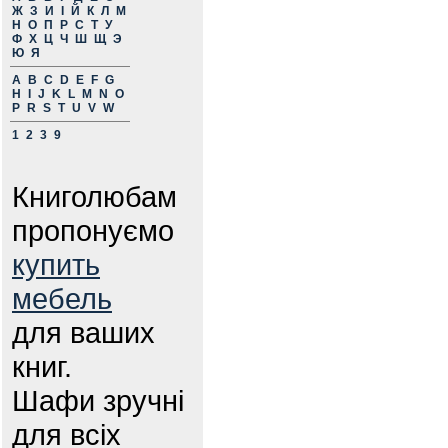
Ж
З
И
І
Й
К
Л
М
Н
О
П
Р
С
Т
У
Ф
Х
Ц
Ч
Ш
Щ
Э
Ю
Я
A
B
C
D
E
F
G
H
I
J
K
L
M
N
O
P
R
S
T
U
V
W
1
2
3
9
Книголюбам
пропонуємо
купить
мебель
для ваших
книг.
Шафи зручні
для всіх