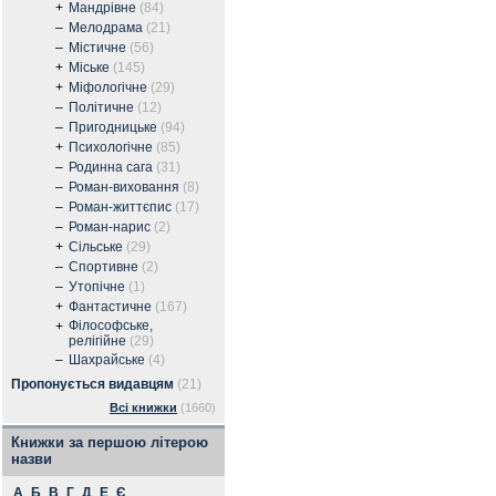
+
Мандрівне
(84)
–
Мелодрама
(21)
–
Містичне
(56)
+
Міське
(145)
+
Міфологічне
(29)
–
Політичне
(12)
–
Пригодницьке
(94)
+
Психологічне
(85)
–
Родинна сага
(31)
–
Роман-виховання
(8)
–
Роман-життєпис
(17)
–
Роман-нарис
(2)
+
Сільське
(29)
–
Спортивне
(2)
–
Утопічне
(1)
+
Фантастичне
(167)
Філософське,
+
релігійне
(29)
–
Шахрайське
(4)
Пропонується видавцям
(21)
Всі книжки
(1660)
Книжки за першою літерою
назви
А
Б
В
Г
Д
Е
Є