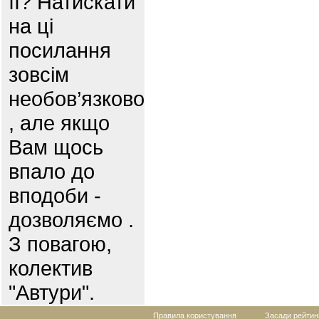
її? Натискати
на ці
посилання
зовсім
необов’язково
, але якщо
Вам щось
впало до
вподоби -
дозволяємо .
З повагою,
колектив
"Автури".
Правила користування
Засади рейтин