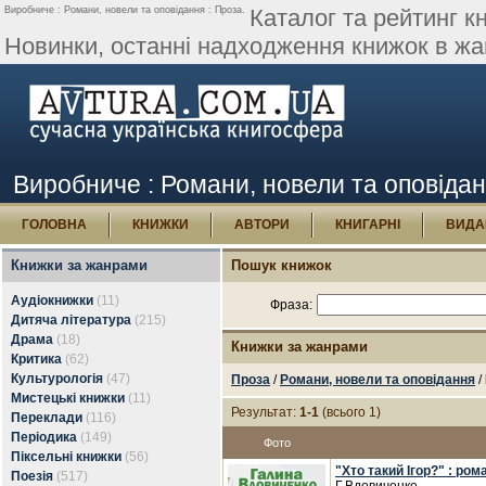
Виробниче : Романи, новели та оповідання : Проза.
Каталог та рейтинг кн
Новинки, останні надходження книжок в жан
Виробниче : Романи, новели та оповідан
ГОЛОВНА
КНИЖКИ
АВТОРИ
КНИГАРНІ
ВИДА
Книжки за жанрами
Пошук книжок
Аудіокнижки
(11)
Фраза:
Дитяча література
(215)
Драма
(18)
Книжки за жанрами
Критика
(62)
Культурологія
(47)
Проза
/
Романи, новели та оповідання
/
Мистецькі книжки
(11)
Результат:
1-1
(всього 1)
Переклади
(116)
Періодика
(149)
Фото
Піксельні книжки
(56)
"Хто такий Ігор?" : ром
Поезія
(517)