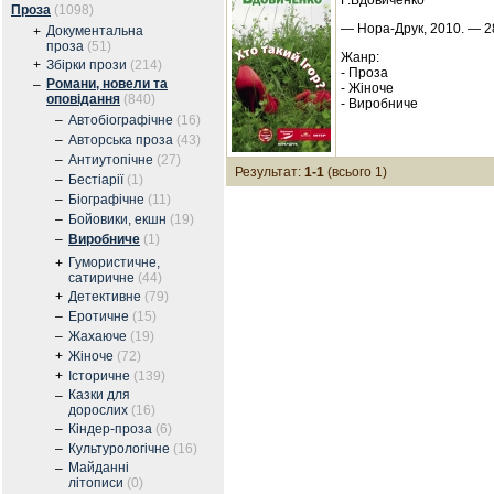
Г.Вдовиченко
Проза
(1098)
— Нора-Друк, 2010. — 28
Документальна
+
проза
(51)
Жанр:
+
Збірки прози
(214)
- Проза
Романи, новели та
–
- Жіноче
оповідання
(840)
- Виробниче
–
Автобіографічне
(16)
–
Авторська проза
(43)
–
Антиутопічне
(27)
Результат:
1-1
(всього 1)
–
Бестіарії
(1)
–
Біографічне
(11)
–
Бойовики, екшн
(19)
–
Виробниче
(1)
Гумористичне,
+
сатиричне
(44)
+
Детективне
(79)
–
Еротичне
(15)
–
Жахаюче
(19)
+
Жіноче
(72)
+
Історичне
(139)
Казки для
–
дорослих
(16)
–
Кіндер-проза
(6)
–
Культурологічне
(16)
Майданні
–
літописи
(0)