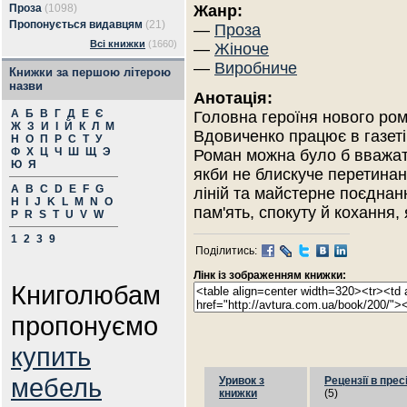
Проза
(1098)
Жанр:
Пропонується видавцям
(21)
—
Проза
Всі книжки
(1660)
—
Жіноче
—
Виробниче
Книжки за першою літерою
назви
Анотація:
А
Б
В
Г
Д
Е
Є
Головна героїня нового ро
Ж
З
И
І
Й
К
Л
М
Вдовиченко працює в газеті 
Н
О
П
Р
С
Т
У
Ф
Х
Ц
Ч
Ш
Щ
Э
Роман можна було б вважат
Ю
Я
якби не блискуче перетина
A
B
C
D
E
F
G
ліній та майстерне поєднанн
H
I
J
K
L
M
N
O
пам'ять, спокуту й кохання,
P
R
S
T
U
V
W
1
2
3
9
Поділитись:
Лінк із зображенням книжки:
Книголюбам
пропонуємо
купить
мебель
Уривок з
Рецензії в прес
книжки
(5)