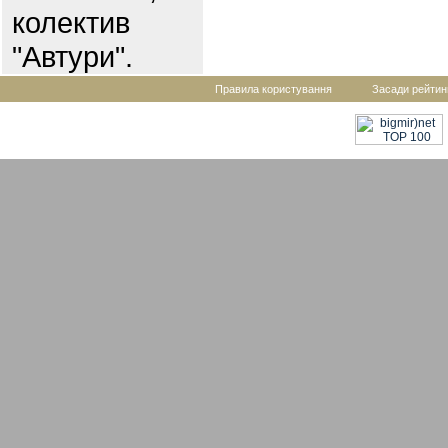
колектив
"Автури".
Правила користування
Засади рейтин