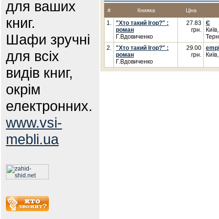
для ваших
#
Книжка
Ціна
книг.
1.
"Хто такий Ігор?" :
27.83
Є
роман
грн.
Київ
Шафи зручні
Г.Вдовиченко
Терн
2.
"Хто такий Ігор?" :
29.00
empi
для всіх
роман
грн.
Київ
Г.Вдовиченко
видів книг,
окрім
електронних.
www.vsi-
mebli.ua