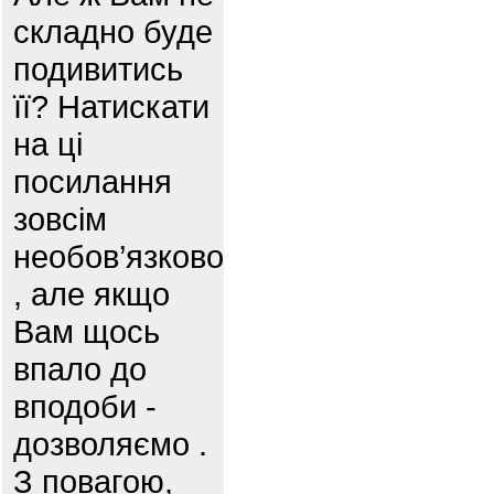
складно буде
подивитись
її? Натискати
на ці
посилання
зовсім
необов’язково
, але якщо
Вам щось
впало до
вподоби -
дозволяємо .
З повагою,