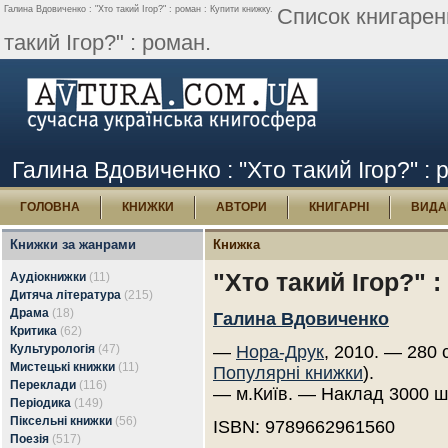
Галина Вдовиченко : "Хто такий Ігор?" : роман : Купити книжку.
Список книгарен
такий Ігор?" : роман.
Галина Вдовиченко : "Хто такий Ігор?" : 
ГОЛОВНА
КНИЖКИ
АВТОРИ
КНИГАРНІ
ВИДА
Книжки за жанрами
Книжка
"Хто такий Ігор?" 
Аудіокнижки
(11)
Дитяча література
(215)
Драма
(18)
Галина Вдовиченко
Критика
(62)
Культурологія
(47)
—
Нора-Друк
, 2010. — 280 
Мистецькі книжки
(11)
Популярні книжки
).
Переклади
(116)
— м.Київ. — Наклад 3000 ш
Періодика
(149)
Піксельні книжки
(56)
ISBN: 9789662961560
Поезія
(517)