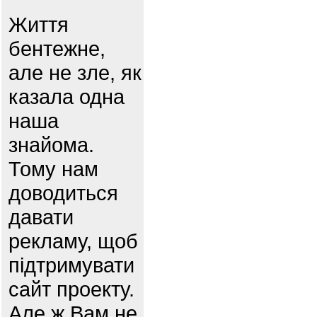
Життя
бентежне,
але не зле, як
казала одна
наша
знайома.
Тому нам
доводиться
давати
рекламу, щоб
підтримувати
сайт проекту.
Але ж Вам не