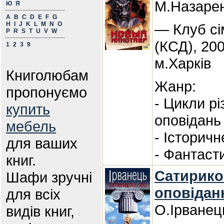
М.Назаре
Ю
Я
A
B
C
D
E
F
G
H
I
J
K
L
M
N
O
— Клуб сі
P
R
S
T
U
V
W
(КСД), 20
1
2
3
9
м.Харків
Книголюбам
Жанр:
пропонуємо
- Цикли р
купить
оповідань
мебель
- Історичн
для ваших
- Фантаст
книг.
Сатирикон
Шафи зручні
оповіданн
для всіх
О.Ірванец
видів книг,