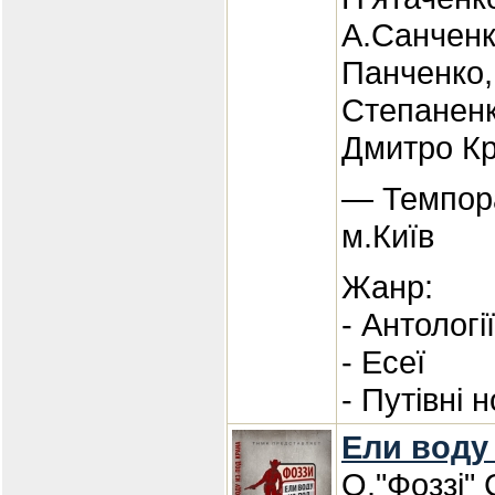
А.Санченк
Панченко
Степаненк
Дмитро К
— Темпора
м.Київ
Жанр:
- Антологі
- Есеї
- Путівні 
Ели воду
О."Фоззі"