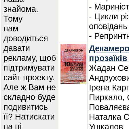
- Мариніс
знайома.
- Цикли р
Тому
оповідань
нам
- Репринт
доводиться
давати
Декамерон
рекламу, щоб
прозаїкiв
підтримувати
Жадан Сер
сайт проекту.
Андрухови
Але ж Вам не
Ірена Кар
складно буде
Пиркало, 
подивитись
Поваляєва
її? Натискати
Наталка 
на ці
Ушкалов