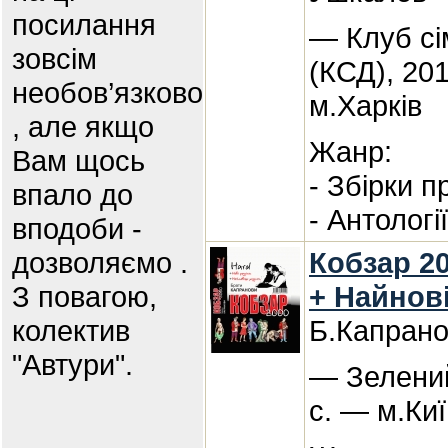
посилання
— Клуб сі
зовсім
(КСД), 20
необов’язково
м.Харків
, але якщо
Жанр:
Вам щось
- Збірки п
впало до
- Антологі
вподоби -
дозволяємо .
Кобзар 20
З повагою,
+ Найнов
колектив
Б.Капран
"Автури".
— Зелений
с. — м.Киї