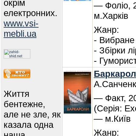
окрім
— Фоліо, 
електронних.
м.Харків
www.vsi-
Жанр:
mebli.ua
- Вибране 
- Збірки л
- Гуморис
Баркарол
А.Санчен
Життя
— Факт, 2
бентежне,
(Серія: Ex
але не зле, як
— м.Київ
казала одна
Жанр:
наша