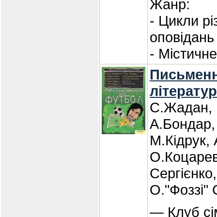
Жанр:
- Цикли р
оповідань
- Містичне
Письменн
літератур
С.Жадан, 
А.Бондар,
М.Кідрук,
О.Коцаре
Сергієнко
О."Фоззі"
— Клуб сі