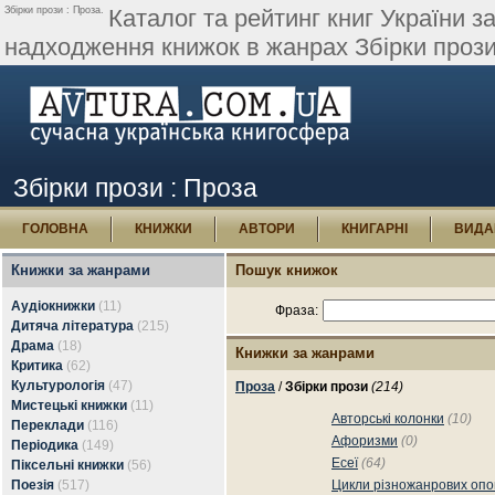
Збірки прози : Проза.
Каталог та рейтинг книг України з
надходження книжок в жанрах Збірки прози
Збірки прози : Проза
ГОЛОВНА
КНИЖКИ
АВТОРИ
КНИГАРНІ
ВИДА
Книжки за жанрами
Пошук книжок
Аудіокнижки
(11)
Фраза:
Дитяча література
(215)
Драма
(18)
Книжки за жанрами
Критика
(62)
Культурологія
(47)
Проза
/
Збірки прози
(214)
Мистецькі книжки
(11)
Авторські колонки
(10)
Переклади
(116)
Афоризми
(0)
Періодика
(149)
Есеї
(64)
Піксельні книжки
(56)
Поезія
(517)
Цикли різножанрових опо