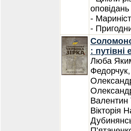
оповідань
- Мариніс
- Пригодн
Соломоно
: путівні 
Люба Яким
Федорчук,
Олександ
Олександр
Валентин 
Вікторія Н
Дубинянсь
П'ятаченк