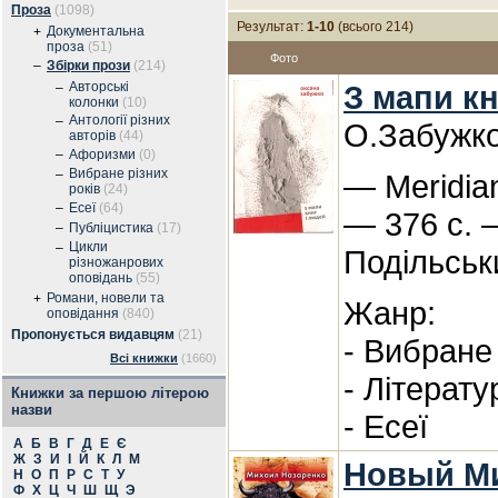
Проза
(1098)
Результат:
1-10
(всього 214)
Документальна
+
проза
(51)
Фото
–
Збірки прози
(214)
Авторські
З мапи кн
–
колонки
(10)
Антології різних
–
О.Забужк
авторів
(44)
–
Афоризми
(0)
Вибране різних
–
— Meridian
років
(24)
–
Есеї
(64)
— 376 с. 
–
Публіцистика
(17)
Цикли
–
Подільськ
різножанрових
оповідань
(55)
Романи, новели та
+
Жанр:
оповідання
(840)
Пропонується видавцям
(21)
- Вибране 
Всі книжки
(1660)
- Літерату
Книжки за першою літерою
назви
- Есеї
А
Б
В
Г
Д
Е
Є
Ж
З
И
І
Й
К
Л
М
Новый М
Н
О
П
Р
С
Т
У
Ф
Х
Ц
Ч
Ш
Щ
Э