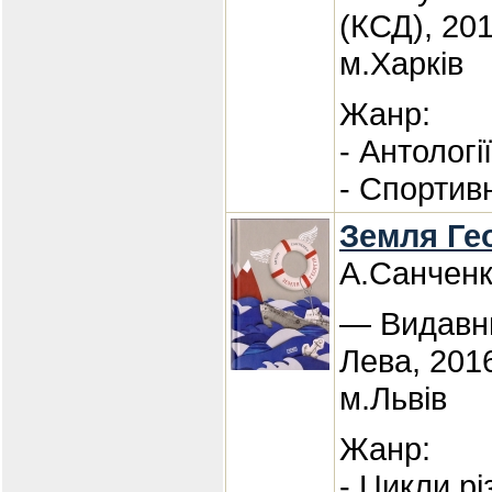
(КСД), 20
м.Харків
Жанр:
- Антологі
- Спортив
Земля Гео
А.Санчен
— Видавн
Лева, 201
м.Львів
Жанр:
- Цикли р