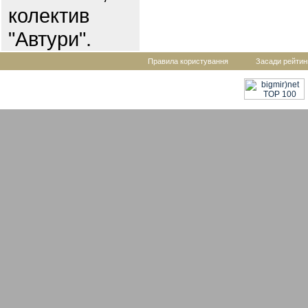
колектив
"Автури".
Правила користування
Засади рейтин