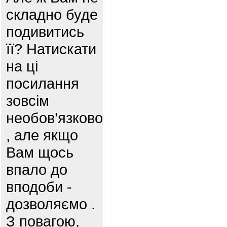
складно буде
подивитись
її? Натискати
на ці
посилання
зовсім
необов’язково
, але якщо
Вам щось
впало до
вподоби -
дозволяємо .
З повагою,