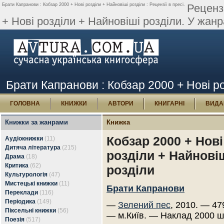
Брати Капранови : Кобзар 2000 + Нові розділи + Найновіші розділи : Рецензії в пресі.
Реценз
+ Нові розділи + Найновіші розділи. У жанр
Брати Капранови : Кобзар 2000 + Нові роз
ГОЛОВНА
КНИЖКИ
АВТОРИ
КНИГАРНІ
ВИДА
Книжки за жанрами
Книжка
Кобзар 2000 + Нові
Аудіокнижки
(11)
Дитяча література
(215)
розділи + Найнові
Драма
(18)
Критика
(62)
розділи
Культурологія
(47)
Мистецькі книжки
(11)
Брати Капранови
Переклади
(116)
Періодика
(149)
—
Зелений пес
, 2010. — 47
Піксельні книжки
(56)
— м.Київ. — Наклад 2000 ш
Поезія
(517)