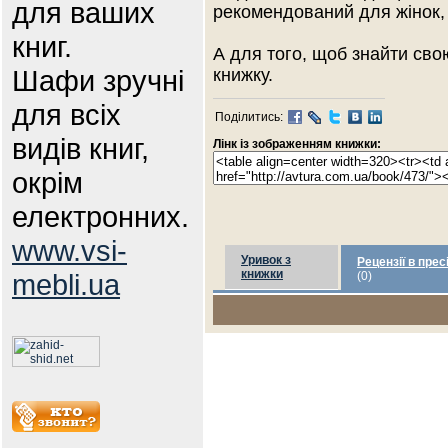
для ваших
рекомендований для жінок, 
книг.
А для того, щоб знайти сво
Шафи зручні
книжку.
для всіх
Поділитись:
видів книг,
Лінк із зображенням книжки:
окрім
електронних.
www.vsi-
Уривок з
Рецензії в прес
книжки
mebli.ua
(0)