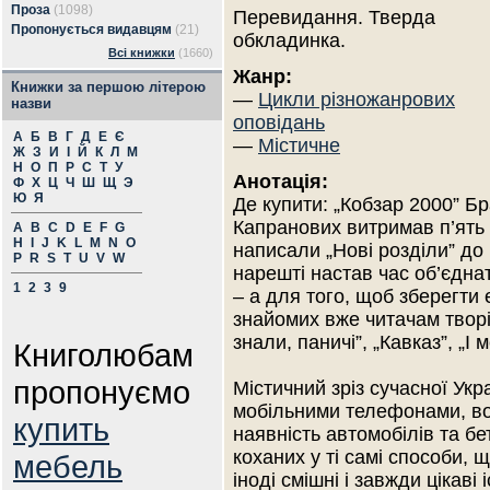
Проза
(1098)
Перевидання. Тверда
Пропонується видавцям
(21)
обкладинка.
Всі книжки
(1660)
Жанр:
Книжки за першою літерою
—
Цикли різножанрових
назви
оповідань
А
Б
В
Г
Д
Е
Є
—
Містичне
Ж
З
И
І
Й
К
Л
М
Н
О
П
Р
С
Т
У
Анотація:
Ф
Х
Ц
Ч
Ш
Щ
Э
Ю
Я
Де купити: „Кобзар 2000” Бр
Капранових витримав п’ять 
A
B
C
D
E
F
G
H
I
J
K
L
M
N
O
написали „Нові розділи” до
P
R
S
T
U
V
W
нарешті настав час об’єдна
1
2
3
9
– а для того, щоб зберегт
знайомих вже читачам творі
знали, паничі”, „Кавказ”, „І
Книголюбам
пропонуємо
Містичний зріз сучасної Укр
мобільними телефонами, во
купить
наявність автомобілів та бе
коханих у ті самі способи, щ
мебель
іноді смішні і завжди цікаві