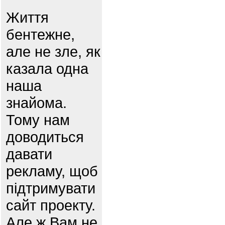
Життя
бентежне,
але не зле, як
казала одна
наша
знайома.
Тому нам
доводиться
давати
рекламу, щоб
підтримувати
сайт проекту.
Але ж Вам не