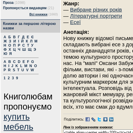
Проза
(1098)
Жанр:
Пропонується видавцям
(21)
—
Вибране різних років
Всі книжки
(1660)
—
Літературні портрети
—
Есеї
Книжки за першою літерою
назви
Анотація:
А
Б
В
Г
Д
Е
Є
Нову книжку відомої письме
Ж
З
И
І
Й
К
Л
М
складають вибрані есе з до
Н
О
П
Р
С
Т
У
Ф
Х
Ц
Ч
Ш
Щ
Э
останніх дванадцяти років, 
Ю
Я
темою культурного простор
A
B
C
D
E
F
G
нас. На "мапі" Оксани Забуж
H
I
J
K
L
M
N
O
фільми, вистави, які - з-по
P
R
S
T
U
V
W
долю авторки і які одночас
1
2
3
9
культурним маркером для зб
інтелектуала. Розповідь ві
Книголюбам
жанровий мікст мемуару, ре
та культурологічної розвід
пропонуємо
всіх, хто має смак до вдум
купить
Поділитись:
мебель
Лінк із зображенням книжки: