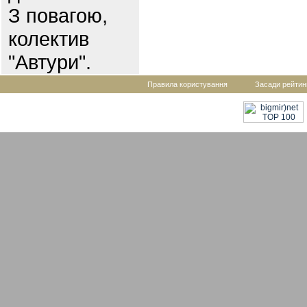
З повагою,
колектив
"Автури".
Правила користування
Засади рейтин