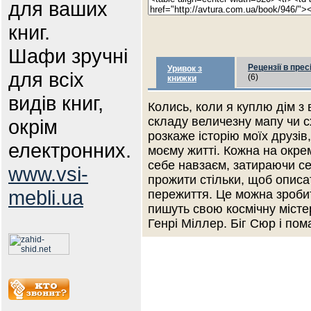
для ваших
книг.
Шафи зручні
Рецензії в прес
Уривок з
для всіх
(6)
книжки
видів книг,
Колись, коли я куплю дім з
складу величезну мапу чи с
окрім
розкаже історію моїх друзів,
електронних.
моєму житті. Кожна на окрем
себе навзаєм, затираючи се
www.vsi-
прожити стільки, щоб описат
mebli.ua
пережиття. Це можна зробит
пишуть свою космічну місте
Генрі Міллер. Біг Сюр і пом