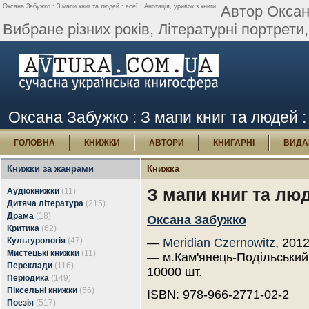
Оксана Забужко : З мапи книг та людей : есеї : Анотація, уривок з книги.
Автор Оксана
Вибране різних років, Літературні портрети,
Оксана Забужко : З мапи книг та людей : 
ГОЛОВНА
КНИЖКИ
АВТОРИ
КНИГАРНІ
ВИДА
Книжки за жанрами
Книжка
З мапи книг та люд
Аудіокнижки
(11)
Дитяча література
(215)
Драма
(18)
Оксана Забужко
Критика
(62)
Культурологія
(47)
—
Meridian Czernowitz
, 201
Мистецькі книжки
(11)
— м.Кам'янець-Подільськи
Переклади
(116)
10000 шт.
Періодика
(149)
Піксельні книжки
(56)
ISBN: 978-966-2771-02-2
Поезія
(517)