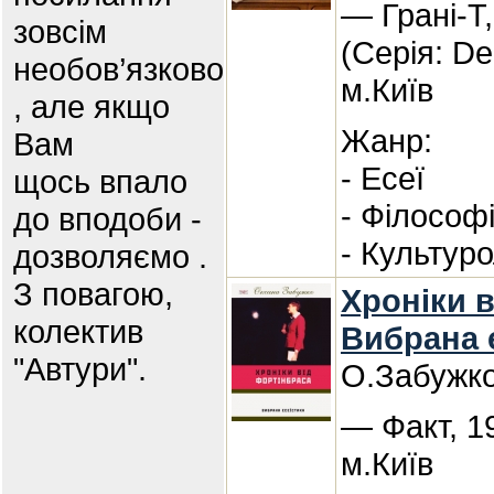
— Грані-Т
зовсім
(Серія: De
необов’язково
м.Київ
, але якщо
Жанр:
Вам
- Есеї
щось впало
- Філософ
до вподоби -
- Культуро
дозволяємо .
З повагою,
Хроніки в
колектив
Вибрана е
"Автури".
О.Забужк
— Факт, 1
м.Київ