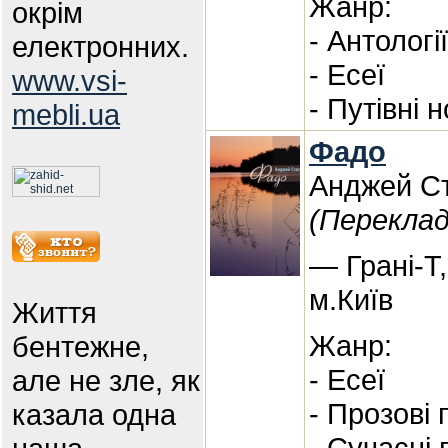
Жанр:
окрім
- Антологі
електронних.
- Есеї
www.vsi-
- Путівні 
mebli.ua
Фадо
Анджей С
(Переклад
— Грані-Т
м.Київ
Життя
Жанр:
бентежне,
- Есеї
але не зле, як
- Прозові
казала одна
- Сучасні