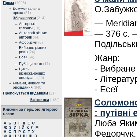
Проза
(1098)
О.Забужк
Документальна
+
проза
(51)
–
Збірки прози
(214)
— Meridian
Авторські
–
колонки
(10)
— 376 с. 
Антології різних
–
авторів
(44)
Подільськ
–
Афоризми
(0)
Вибране різних
–
років
(24)
Жанр:
–
Есеї
(64)
–
Публіцистика
(17)
- Вибране 
Цикли
–
різножанрових
- Літерату
оповідань
(55)
Романи, новели та
+
- Есеї
оповідання
(840)
Пропонується видавцям
(21)
Соломоно
Всі книжки
(1660)
Книжки за першою літерою
: путівні 
назви
Люба Яким
А
Б
В
Г
Д
Е
Є
Ж
З
И
І
Й
К
Л
М
Федорчук,
Н
О
П
Р
С
Т
У
Ф
Х
Ц
Ч
Ш
Щ
Э