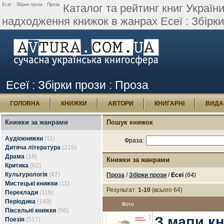
Есеї : Збірки прози : Проза.
Каталог та рейтинг книг України
надходження книжок в жанрах Есеї : Збірки
Есеї : Збірки прози : Проза
ГОЛОВНА
КНИЖКИ
АВТОРИ
КНИГАРНІ
ВИДА
Книжки за жанрами
Пошук книжок
Аудіокнижки
(11)
Фраза:
Дитяча література
(215)
Драма
(18)
Книжки за жанрами
Критика
(62)
Культурологія
(47)
Проза
/
Збірки прози
/
Есеї
(64)
Мистецькі книжки
(11)
Результат:
1-10
(всього 64)
Переклади
(116)
Періодика
(149)
Фото
Піксельні книжки
(56)
З мапи кн
Поезія
(517)