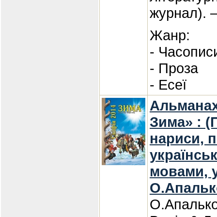
журнал). 
Жанр:
- Часопис
- Проза
- Есеї
Альманах
Зима» : (П
нариси, 
українсь
мовами, 
О.Апальк
О.Апалько