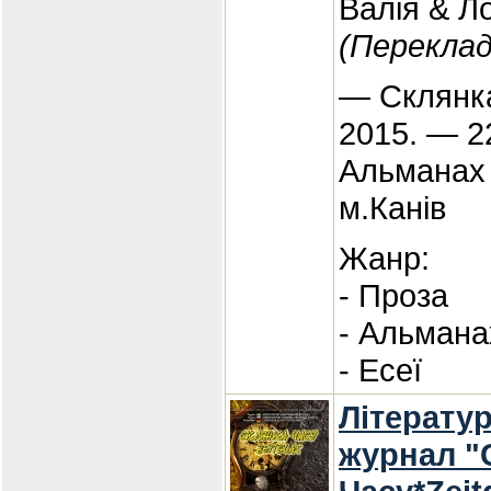
Валія & Л
(Переклад
— Склянка
2015. — 2
Альманах 
м.Канів
Жанр:
- Проза
- Альмана
- Есеї
Літерату
журнал "