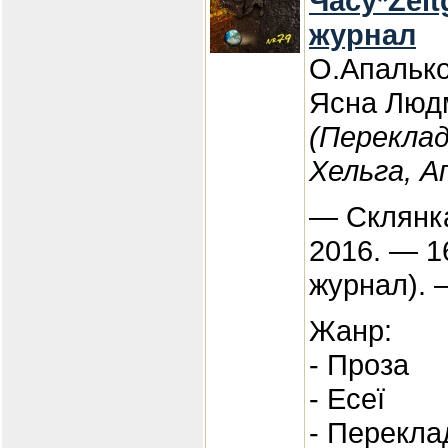
Часу*Zeit
журнал
О.Апалько
Ясна Люд
(Перекла
Хельга, А
— Склянка
2016. — 1
журнал). 
Жанр:
- Проза
- Есеї
- Перекла