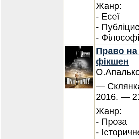
Жанр:
- Есеї
- Публіци
- Філософ
Право на 
фікшен
О.Апальк
— Склянка
2016. — 2
Жанр:
- Проза
- Історичн