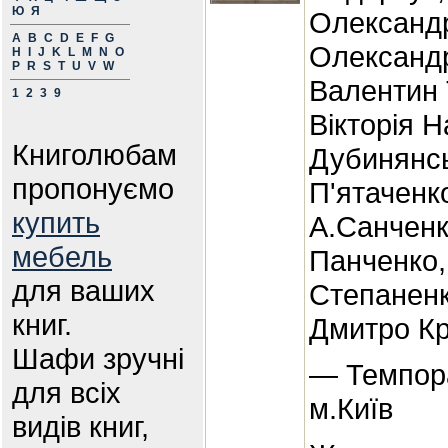
Ю
Я
Олександ
A
B
C
D
E
F
G
Олександр
H
I
J
K
L
M
N
O
P
R
S
T
U
V
W
Валентин 
1
2
3
9
Вікторія Н
Книголюбам
Дубинянсь
пропонуємо
П'ятаченк
купить
А.Санченк
мебель
Панченко
для ваших
Степаненк
книг.
Дмитро К
Шафи зручні
— Темпора
для всіх
м.Київ
видів книг,