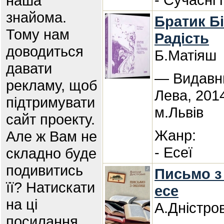
наша
знайома.
Братик Б
Тому нам
Радість
доводиться
Б.Матіяш
давати
— Видавн
рекламу, щоб
Лева, 201
підтримувати
м.Львів
сайт проекту.
Жанр:
Але ж Вам не
- Есеї
складно буде
подивитись
Письмо з 
її? Натискати
есе
на ці
А.Дністро
посилання