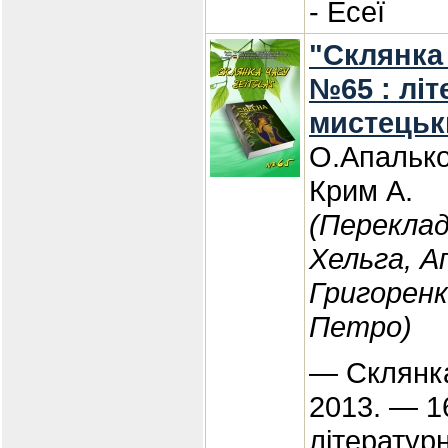
- Есеї
"Склянка 
№65 : літ
мистецьк
О.Апалько
Крим А.
(Перекла
Хельга, А
Григоренк
Петро)
— Склянка
2013. — 1
літератур