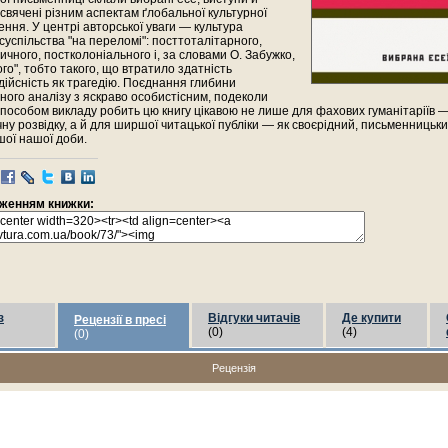
исвячені різним аспектам ґлобальної культурної
ення. У центрі авторської уваги — культура
 суспільства "на переломі": посттоталітарного,
ичного, постколоніального і, за словами О. Забужко,
ого", тобто такого, що втратило здатність
ійсність як трагедію. Поєднання глибини
ного аналізу з яскраво особистісним, подеколи
особом викладу робить цю книгу цікавою не лише для фахових гуманітаріїв —
чну розвідку, а й для ширшої читацької публіки — як своєрідний, письменницьки
шої нашої доби.
раженням книжки:
з
Відгуки читачів
Де купити
Рецензії в пресі
(0)
(4)
(0)
Рецензія