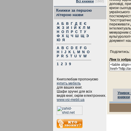
Всі книжки
(1660)
доповіді, пр
кризи сьогод
Книжки за першою
українського
літерою назви
посткомуніст
"посттрагічн
А
Б
В
Г
Д
Е
Є
переживати д
Ж
З
И
І
Й
К
Л
М
інтелектуаль
Н
О
П
Р
С
Т
У
мемуарним сп
Ф
Х
Ц
Ч
Ш
Щ
Э
культурологі
Ю
Я
документ на
A
B
C
D
E
F
G
Поділитись:
H
I
J
K
L
M
N
O
P
R
S
T
U
V
W
Лінк із зоб
1
2
3
9
Книголюбам пропонуємо
купить мебель
для ваших книг.
Шафи зручні для всіх
Уривок 
видів книг, окрім електронних.
книжки
www.vsi-mebli.ua