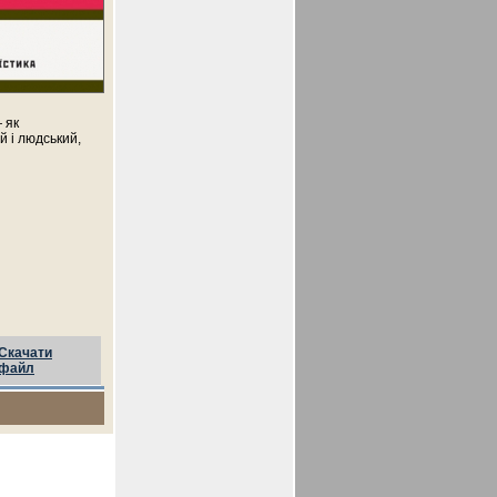
 як
й і людський,
Скачати
файл