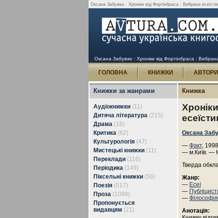
Оксана Забужко : Хроніки від Фортінбраса : Вибрана есеїстик
Оксана Забужко : Хроніки від Фортінбраса : Вибрана 
ГОЛОВНА
КНИЖКИ
АВТОР
Книжки за жанрами
Книжка
Хроніки
Аудіокнижки
(11)
Дитяча література
(215)
есеїсти
Драма
(18)
Критика
(62)
Оксана Заб
Культурологія
(47)
—
Факт
, 1998
Мистецькі книжки
(11)
— м.Київ. — 
Переклади
(116)
Тверда обкл
Періодика
(149)
Піксельні книжки
(56)
Жанр:
—
Есеї
Поезія
(517)
—
Публіцист
Проза
(1098)
—
Філософія
Пропонується
видавцям
(21)
Анотація:
Книжку відом