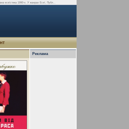
ана есеїстика 1990-х. У жанрах Есеї, Публ...
УНТ
Реклама