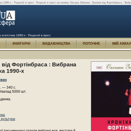
а 1990-х : Рецензії в пресі.
Рецензії в пресі на книжку Оксана Забужко. Хроніки від Фортінбраса : Вибр
есеїстика 1990-х : Рецензії в пресі
И
КНИГАРНІ
ВИДАВНИЦТВА
ПОТОЧНЕ
МІЙ АККА
 від Фортінбраса : Вибрана
ка 1990-х
ужко
. — 340 с.
Наклад 5000 шт.
адинка.
ика
 культури
ої письменниці склали вибрані есе, виступи й