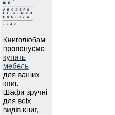
Ю
Я
A
B
C
D
E
F
G
H
I
J
K
L
M
N
O
P
R
S
T
U
V
W
1
2
3
9
Книголюбам
пропонуємо
купить
мебель
для ваших
книг.
Шафи зручні
для всіх
видів книг,