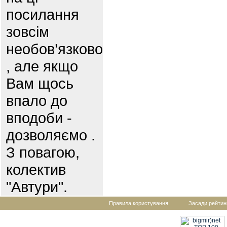
посилання
зовсім
необов’язково
, але якщо
Вам щось
впало до
вподоби -
дозволяємо .
З повагою,
колектив
"Автури".
Правила користування
Засади рейтин