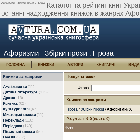
Афоризми : Збірки прози : Проза.
Каталог та рейтинг книг Укра
останні надходження книжок в жанрах Афор
Афоризми : Збірки прози : Проза
ГОЛОВНА
КНИЖКИ
АВТОРИ
КНИГАРНІ
ВИДА
Книжки за жанрами
Пошук книжок
Аудіокнижки
(11)
Фраза:
Дитяча література
(215)
Драма
(18)
Книжки за жанрами
Критика
(62)
Культурологія
(47)
Проза
/
Збірки прози
/
Афоризми
(0)
Мистецькі книжки
(11)
Результат:
0-0
(всього 0)
Переклади
(116)
Періодика
(149)
Фото
Піксельні книжки
(56)
Поезія
(517)