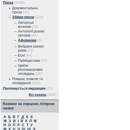
Проза
(1098)
Документальна
+
проза
(51)
–
Збірки прози
(214)
Авторські
–
колонки
(10)
Антології різних
–
авторів
(44)
–
Афоризми
(0)
Вибране різних
–
років
(24)
–
Есеї
(64)
–
Публіцистика
(17)
Цикли
–
різножанрових
оповідань
(55)
Романи, новели та
+
оповідання
(840)
Пропонується видавцям
(21)
Всі книжки
(1660)
Книжки за першою літерою
назви
А
Б
В
Г
Д
Е
Є
Ж
З
И
І
Й
К
Л
М
Н
О
П
Р
С
Т
У
Ф
Х
Ц
Ч
Ш
Щ
Э