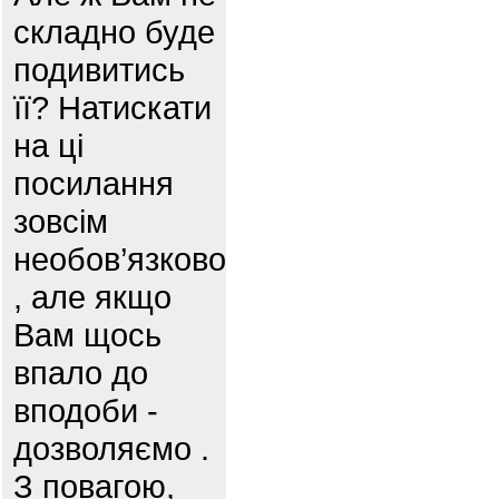
складно буде
подивитись
її? Натискати
на ці
посилання
зовсім
необов’язково
, але якщо
Вам щось
впало до
вподоби -
дозволяємо .
З повагою,