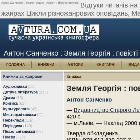
Антон Санченко : Земля Георгія : повісті : Відгуки читачів.
Відгуки читачів на
жанрах Цикли різножанрових оповідань, Ма
Антон Санченко : Земля Георгія : повісті 
ГОЛОВНА
КНИЖКИ
АВТОРИ
КНИГАРНІ
ВИДА
Книжки за жанрами
Книжка
Земля Георгія : пов
Аудіокнижки
(11)
Дитяча література
(215)
Драма
(18)
Антон Санченко
Критика
(62)
Культурологія
(47)
—
Видавництво Старого Ле
Мистецькі книжки
(11)
420 с.
Переклади
(116)
— м.Львів. — Наклад 2000 
Періодика
(149)
Піксельні книжки
(56)
Тверда обкладинка.
Поезія
(517)