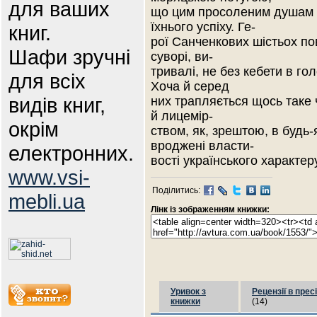
для ваших
що цим просоленим душам т
їхнього успіху. Ге-
книг.
рої Санченкових шістьох по
Шафи зручні
суворі, ви-
тривалі, не без кебети в гол
для всіх
Хоча й серед
видів книг,
них трапляється щось таке 
й лицемір-
окрім
ством, як, зрештою, в будь-
вроджені власти-
електронних.
вості українського характе
www.vsi-
Поділитись:
mebli.ua
Лінк із зображенням книжки:
Уривок з
Рецензії в пресі
книжки
(14)