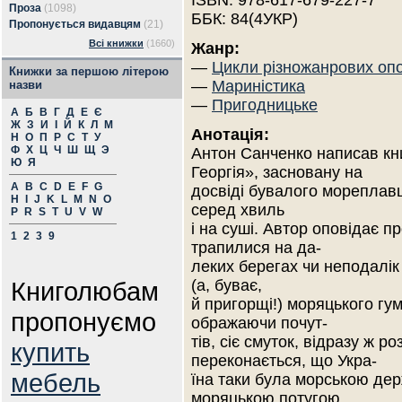
ISBN: 978-617-679-227-7
Проза
(1098)
ББК: 84(4УКР)
Пропонується видавцям
(21)
Всі книжки
(1660)
Жанр:
—
Цикли різножанрових оп
Книжки за першою літерою
—
Мариністика
назви
—
Пригодницьке
А
Б
В
Г
Д
Е
Є
Ж
З
И
І
Й
К
Л
М
Анотація:
Н
О
П
Р
С
Т
У
Ф
Х
Ц
Ч
Ш
Щ
Э
Антон Санченко написав кн
Ю
Я
Георгія», засновану на
A
B
C
D
E
F
G
досвіді бувалого мореплав
H
I
J
K
L
M
N
O
серед хвиль
P
R
S
T
U
V
W
і на суші. Автор оповідає п
1
2
3
9
трапилися на да-
леких берегах чи неподалік
Книголюбам
(а, буває,
й пригорщі!) моряцького гумо
пропонуємо
ображаючи почут-
тів, сіє смуток, відразу ж 
купить
переконається, що Укра-
мебель
їна таки була морською дер
моряцькою потугою,