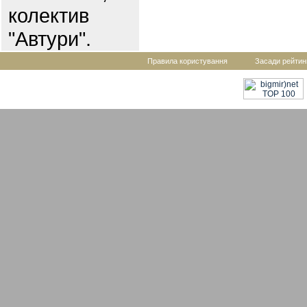
колектив
"Автури".
Правила користування
Засади рейтин