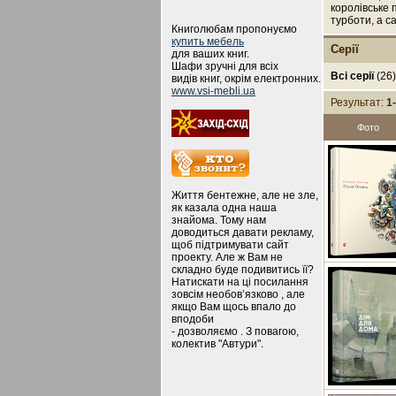
королівське 
турботи, а с
Книголюбам пропонуємо
купить мебель
Серії
для ваших книг.
Шафи зручні для всіх
Всі серії
(26
видів книг, окрім електронних.
www.vsi-mebli.ua
Результат:
1
Фото
Життя бентежне, але не зле,
як казала одна наша
знайома. Тому нам
доводиться давати рекламу,
щоб підтримувати сайт
проекту. Але ж Вам не
складно буде подивитись її?
Натискати на ці посилання
зовсім необов’язково , але
якщо Вам щось впало до
вподоби
- дозволяємо . З повагою,
колектив "Автури".