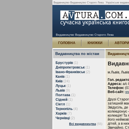
Видавництво Видавництво Старого Лева.
Українське видавни
Видавництво Видавництво Старого Лева
ГОЛОВНА
КНИЖКИ
АВТОР
Видавництва по містам
Видавницт
Видавн
Брустурів
(1)
Дніпропетровськ
(1)
Івано-Франківськ
(2)
м.Львів, Льві
Канів
(1)
Гол. редакто
Київ
(24)
Адреса:
а/с 
Луцьк
(1)
Телефон:
(0
Львів
(9)
Веб-сайт:
ww
Полтава
(1)
Друзі Старог
Сідней
(1)
затишній ман
Сіетл
(1)
Звідусіль, д
Тернопіль
(4)
колекціонує 
Харків
(7)
колекція! Та
Чернівці
(2)
його неймові
дітей, а в ни
Всі видавництва
(55)
Звичайно, Ст