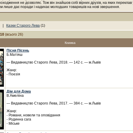
походження не дозволяє. Тож він знайшов собі вірних друзів, на яких переклав 
ам лише дає поради і надихає молодших товаришів на нові звершення.
) |
Казки Старого Лева
(1)
-10
(всього 26)
Книжка
Пісня Пісень
Б.Матіяш
— Видавництво Старого Лева, 2018. — 142 с. — м.Львів
Жанр:
- Поезія
Дім для Дома
В.Амеліна
— Видавництво Старого Лева, 2017. — 384 с. — м.Львів
Жанр:
- Романи, новели та оповідання
- Родинна сага
- Міське