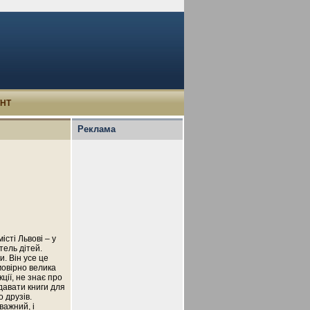
УНТ
Реклама
сті Львові – у
тель дітей.
и. Він усе це
мовірно велика
ції, не знає про
идавати книги для
о друзів.
важний, і