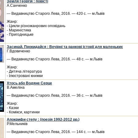
Земля Георгія : повісті
А.Санченко
— Видавництво Старого Лева, 2016. — 420 с. — м.Львів
Жанр:
- Цикли різножанрових оповідань
- Мариністика
- Пригодницьке
Засинай. Прокидайся : Вечірні та ранкові історії для маленьких
Г.Вдовиченко
— Видавництво Старого Лева, 2016. — 48 с. — м.Львів
Жанр:
- Дитяча література
- Ілюстровані книжки
Хтось або Водяне Серце
В.Амеліна
— Видавництво Старого Лева, 2016. — 36 с. — м.Львів
Жанр:
- Казки
- Комікси, картинки
Апокрифи степу : (поезія 1992-2012 рр.)
Р.Мельників
— Видавництво Старого Лева, 2016. — 144 с. — м.Львів