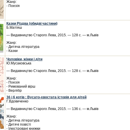
Жанр:
- Поезія
Казки Різдва (обидві частини)
Б.Матіяш
— Видавництво Старого Лева, 2015. — 128 с. — м.Львів
Жанр:
- Дитяча література
- Казки
Чоловіки, жінки і діти
Ю.Мусаковська
— Видавництво Старого Лева, 2015. — 128 с. — м.Львів
Жанр:
- Поезія
- Римований вірш
- Верлібр
36 і 6 котів : Вусато-хвостата історія для дітей
Г.Вдовиченко
— Видавництво Старого Лева, 2015. — 136 с. — м.Львів
Жанр:
- Дитяча література
- Дитячі повісті
- Ілюстровані книжки