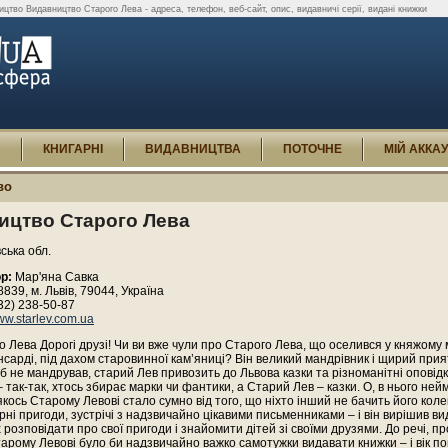
цтво Видавництво Старого Лева - адреса, телефон, веб-сайт, опис, видавничі серії, видані книжки
И
КНИГАРНІ
ВИДАВНИЦТВА
ПОТОЧНЕ
МІЙ АККА
во
ицтво Старого Лева
вська обл.
р:
Мар'яна Савка
8839, м. Львів, 79044, Україна
32) 238-50-87
w.starlev.com.ua
о Лева Дорогі друзі! Чи ви вже чули про Старого Лева, що оселився у княжому мі
сарді, під дахом старовинної кам’яниці? Він великий мандрівник і щирий прия
е б не мандрував, старий Лев привозить до Львова казки та різноманітні оповідк
– так-так, хтось збирає марки чи фантики, а Старий Лев – казки. О, в нього ней
 якось Старому Левові стало сумно від того, що ніхто інший не бачить його колек
рні пригоди, зустрічі з надзвичайно цікавими письменниками – і він вирішив в
х розповідати про свої пригоди і знайомити дітей зі своїми друзями. До речі, пр
арому Левові було би надзвичайно важко самотужки видавати книжки – і вік по