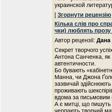
украинской литерат
[
Згорнути рецензію
Кілька слів про спр
чки) люблять прозу
Автор рецензії:
Дана
Секрет творчого усп
Антона Санченка, як 
автентичности.
Бо бувають «кабінетн
Манна, чи Джона Ґолс
зазвичай здійснюють 
проживають шекспірів
вдома за письмовим 
А є митці, що пишуть
черпають творчий мат