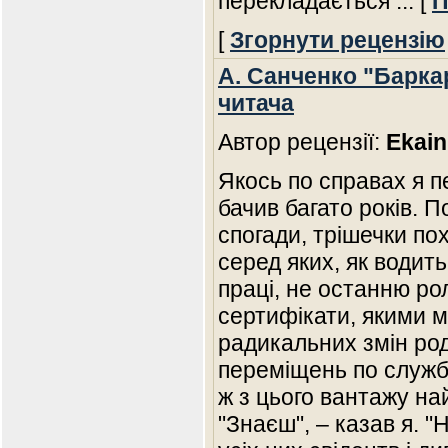
перекладається
... [
П
[
Згорнути рецензію
А. Санченко "Барка
читача
Автор рецензії:
Ekain
Якось по справах я п
бачив багато років. 
спогади, трішечки по
серед яких, як водит
праці, не останню рол
сертифікати, якими 
радикальних змін род
переміщень по служб
ж з цього вантажу на
"Знаєш", – казав я. 