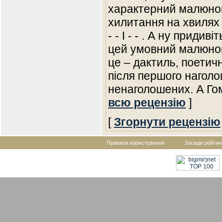
характерний малюнок
хилитання на хвилях –
- - І - - . А ну приди
цей умовний малюнок
це – дактиль, поетич
після першого наголо
ненаголошених. А Го
всю рецензію
]
[
Згорнути рецензію
Правила користування
Засади рейтин