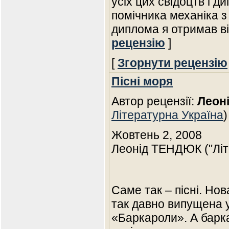
усіх цих свідоцтв і д
помічника механіка з
диплома я отримав ві
рецензію
]
[
Згорнути рецензію
Пісні моря
Автор рецензії:
Леон
Літературна Україна
)
Жовтень 2, 2008
Леонід ТЕНДЮК ("Літ
Саме так – пісні. Но
так давно випущена у
«Баркароли». А баркар