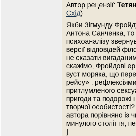
Автор рецензії:
Тетя
Схід
)
Якби Зігмунду Фройд
Антона Санченка, то
психоаналізу звернув
версії відповідей фі
не сказати вигаданим
скажімо, Фройдові ер
вуст моряка, що пере
рейсу» , рефлексіям
притлумленого сексуа
пригоди та подорожі 
творчої особистості?
автора порівняно із 
минулого століття, п
]