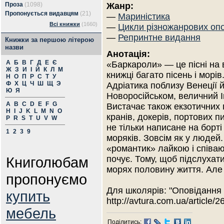
Проза
(1098)
Жанр:
Пропонується видавцям
(21)
—
Мариністика
Всі книжки
(1660)
—
Цикли різножанрових оп
—
Репринтне видання
Книжки за першою літерою
назви
Анотація:
А
Б
В
Г
Д
Е
Є
«Баркароли» — це пісні на в
Ж
З
И
І
Й
К
Л
М
книжці багато пісень і морів
Н
О
П
Р
С
Т
У
Ф
Х
Ц
Ч
Ш
Щ
Э
Адріатика поблизу Венеції 
Ю
Я
Новоросійськом, величний І
A
B
C
D
E
F
G
Вистачає також екзотичних 
H
I
J
K
L
M
N
O
кранів, докерів, портових п
P
R
S
T
U
V
W
не тільки написане на борті 
1
2
3
9
моряків. Зовсім як у люде
«романтик» лайкою і співают
Книголюбам
почує. Тому, щоб підслухати
морях половину життя. Але ті
пропонуємо
Для школярів: "Оповідання
купить
http://avtura.com.ua/article/26
мебель
Поділитись: