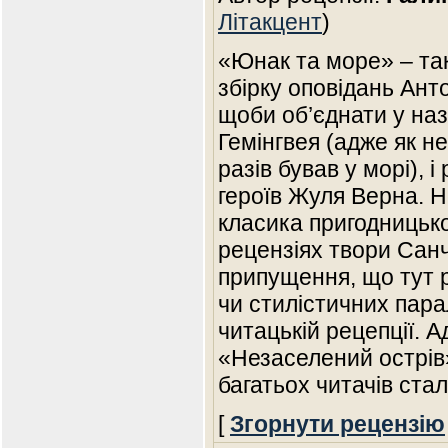
Літакцент
)
«Юнак та море» – та
збірку оповідань Ан
щоби об’єднати у назв
Гемінгвея (адже як не
разів бував у морі),
героїв Жуля Верна. 
класика пригодницько
рецензіях твори Сан
припущення, що тут р
чи стилістичних пара
читацькій рецепції. 
«Незаселений острів
багатьох читачів ста
[
Згорнути рецензію