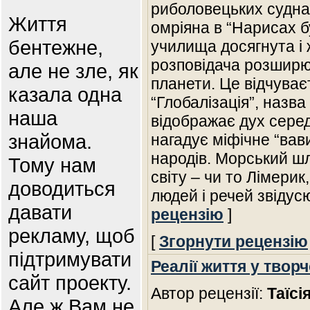
риболовецьких судна
Життя
омріяна в “Нарисах б
бентежне,
училища досягнута і 
розповідача розширює
але не зле, як
планети. Це відчуває
казала одна
“Глобалізація”, назва
наша
відображає дух сере
знайома.
нагадує міфічне “вав
народів. Морський шл
Тому нам
світу – чи то Лімери
доводиться
людей і речей звідус
давати
рецензію
]
рекламу, щоб
[
Згорнути рецензію
підтримувати
Реалії життя у твор
сайт проекту.
Автор рецензії:
Таїсі
Але ж Вам не