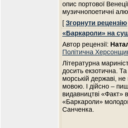
опис портової Венеції
музичнопоетичні алюз
[
Згорнути рецензію
«Баркароли» на суші
Автор рецензії:
Ната
Політична Херсонщи
Літературна мариніст
досить екзотична. Та 
морській державі, не
мовою. І дійсно – пи
видавництві «Факт» 
«Баркароли» молодо
Санченка.