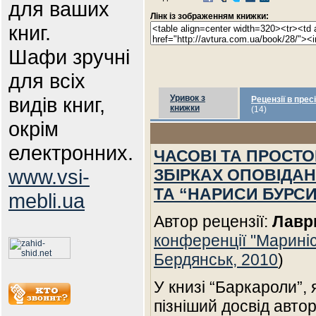
для ваших
Лінк із зображенням книжки:
книг.
Шафи зручні
для всіх
видів книг,
Уривок з
Рецензії в пресі
книжки
(14)
окрім
електронних.
ЧАСОВІ ТА ПРОСТО
www.vsi-
ЗБІРКАХ ОПОВІДАН
ТА “НАРИСИ БУРСИ”
mebli.ua
Автор рецензії:
Лавр
конференції "Мариніс
Бердянськ, 2010
)
У книзі “Баркароли”,
пізніший досвід авто