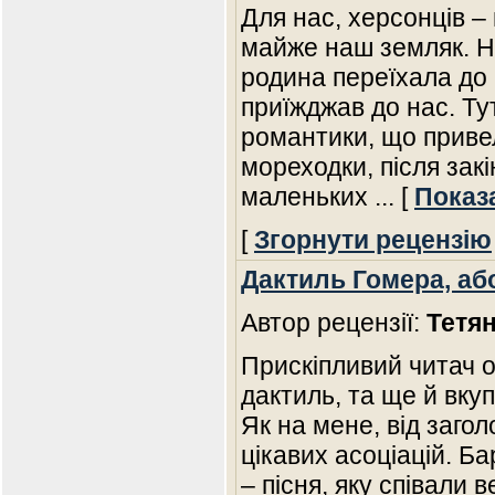
Для нас, херсонців – 
майже наш земляк. На
родина переїхала до 
приїжджав до нас. Ту
романтики, що приве
мореходки, після закі
маленьких
... [
Показ
[
Згорнути рецензію
Дактиль Гомера, аб
Автор рецензії:
Тетян
Прискіпливий читач о
дактиль, та ще й вку
Як на мене, від загол
цікавих асоціацій. Ба
– пісня, яку співали 