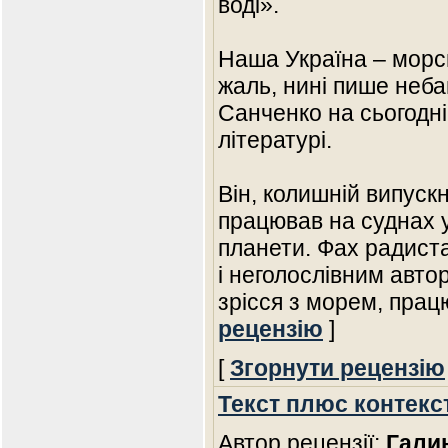
воді».
Наша Україна – морс
жаль, нині пише неба
Санченко на сьогодні
літературі.
Він, колишній випус
працював на суднах 
планети. Фах радист
і неголослівним авто
зрісся з морем, пра
рецензію
]
[
Згорнути рецензію
Текст плюс контекс
Автор рецензії:
Гали