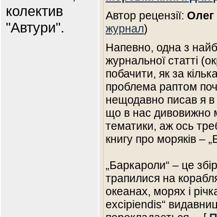
колектив
Автор рецензії:
Олег
"Автури".
журнал
)
Напевно, одна з най
журнальної статті (ок
побачити, як за кіль
проблема раптом поч
нещодавно писав я в 
що в нас дивовижно 
тематики, аж ось тр
книгу про моряків – 
„Баркароли“ – це збірк
трапилися на корабля
океанах, морях і річка
excipiendis“ видавни