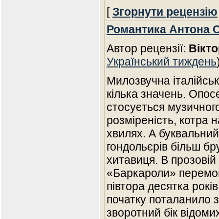
[
Згорнути рецензію
Романтика Антона 
Автор рецензії:
Вікто
Український тиждень
Милозвучна італійськ
кілька значень. Опо
стосується музичного
розміреність, котра 
хвилях. А буквальний
гондольєрів більш бр
хитавиця. В прозовій
«Баркароли» перемог
півтора десятка рокі
початку поталанило з
зворотний бік відоми