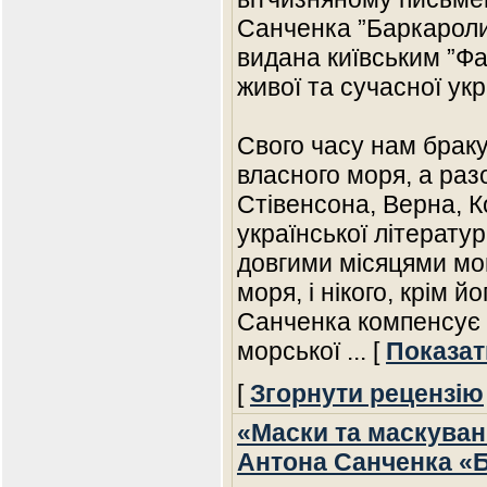
Санченка ”Баркароли”
видана київським ”Фа
живої та сучасної укр
Свого часу нам брак
власного моря, а разо
Стівенсона, Верна, К
української літерату
довгими місяцями могл
моря, і нікого, крім 
Санченка компенсує в
морської
... [
Показат
[
Згорнути рецензію
«Маски та маскуванн
Антона Санченка «