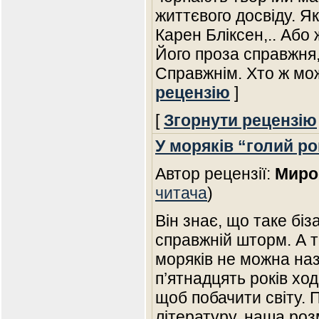
життєвого досвіду. Як
Карен Бліксен,.. Або
Його проза справжня,
Справжнім. Хто ж мо
рецензію
]
[
Згорнути рецензію
У моряків “голий ро
Автор рецензії:
Миро
читача
)
Він знає, що таке біза
справжній шторм. А т
моряків не можна на
п’ятнадцять років ход
щоб побачити світу. 
літературу, наша ро