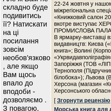
22-24 жовтня у нашом
складно буде
міжрегіональна спец
подивитись
«Книжковий салон 200
її? Натискати
вкотре виступає Х
ПРОМИСЛОВА ПАЛАТ
на ці
В ярмарку-виставці в
посилання
видавництв: Києва («
зовсім
книга»; Волині (Корп
необов’язково
«Укрвидавполіграфія»
Запоріжжя (ТОВ «ЛІП
, але якщо
Тернополя (Підручник
Вам щось
білобока»); Львова (
впало до
Херсона (магазин «Кн
вподоби -
Херсонського облас
дозволяємо .
[
Згорнути рецензію
З повагою,
Морська книга для 