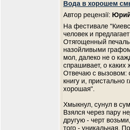
Вода в хорошем см
Автор рецензії:
Юрий
На фестивале "Киевс
человек и предлагает
Отягощенный печаль
назойливыми графома
мол, далеко не о каж
спрашивает, о каких ж
Отвечаю с вызовом: 
книгу и, пристально г
хорошая".
Хмыкнул, сунул в сум
Взялся через пару не
другую - черт возьм
того - уникальная. П