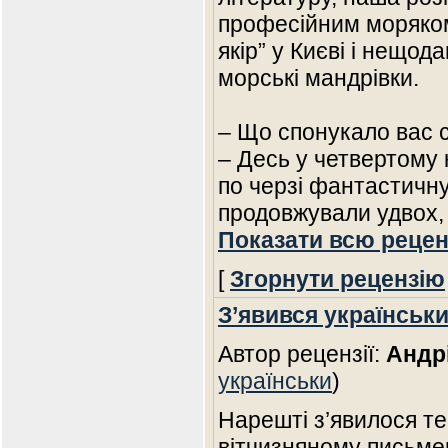
професійним моряком
якір” у Києві і нещод
морські мандрівки.
– Що спонукало вас 
– Десь у четвертому 
по черзі фантастичну
продовжували удвох, 
Показати всю рецен
[
Згорнути рецензію
З’явився українськ
Автор рецензії:
Андр
українськи
)
Нарешті з’явилося те
вітчизняному письмен