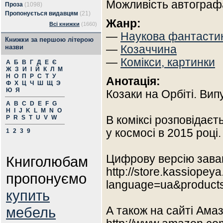
Можливість автограф
Проза
(1098)
Пропонується видавцям
(21)
Жанр:
Всі книжки
(1660)
—
Наукова фантасти
Книжки за першою літерою
назви
—
Козаччина
—
Комікси, картинки
А
Б
В
Г
Д
Е
Є
Ж
З
И
І
Й
К
Л
М
Н
О
П
Р
С
Т
У
Анотація:
Ф
Х
Ц
Ч
Ш
Щ
Э
Ю
Я
Козаки на Орбіті. Випу
A
B
C
D
E
F
G
H
I
J
K
L
M
N
O
P
R
S
T
U
V
W
В коміксі розповідаєт
у космосі в 2015 році.
1
2
3
9
Цифрову версію заван
Книголюбам
http://store.kassiopey
пропонуємо
language=ua&product
купить
мебель
А також на сайті Амаз