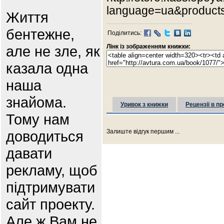
language=ua&product
Життя
бентежне,
Поділитись:
але не зле, як
Лінк із зображенням книжки:
казала одна
наша
знайома.
Уривок з книжки
Рецензії в пр
Тому нам
доводиться
Залиште відгук першим ...
давати
рекламу, щоб
підтримувати
сайт проекту.
Але ж Вам не