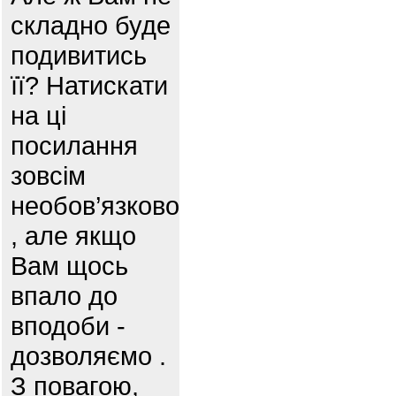
складно буде
подивитись
її? Натискати
на ці
посилання
зовсім
необов’язково
, але якщо
Вам щось
впало до
вподоби -
дозволяємо .
З повагою,