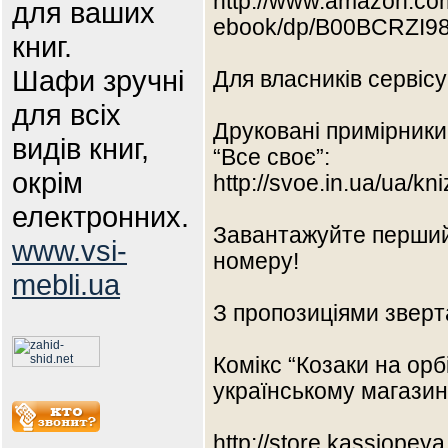
http://www.amazon.co
для ваших
ebook/dp/B00BCRZI9
книг.
Шафи зручні
Для власників сервіс
для всіх
Друковані примірники 
видів книг,
“Все своє”:
окрім
http://svoe.in.ua/ua/kn
електронних.
Завантажуйте перший 
www.vsi-
номеру!
mebli.ua
З пропозиціями звер
Комікс “Козаки на орб
українському магазині
http://store.kassiopey