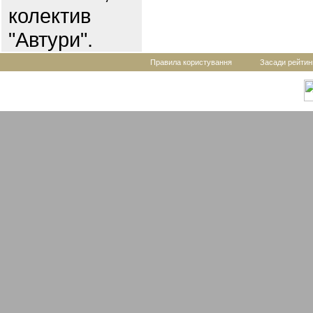
колектив
"Автури".
Правила користування
Засади рейтин