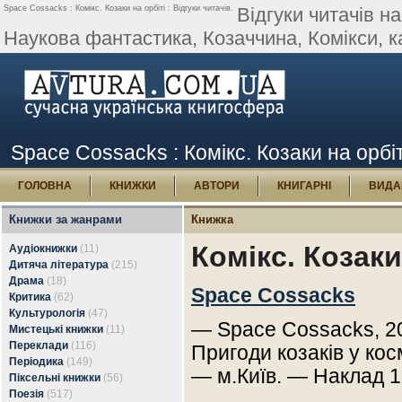
Space Cossacks : Комікс. Козаки на орбіті : Відгуки читачів.
Відгуки читачів н
Наукова фантастика, Козаччина, Комікси, к
Space Cossacks : Комікс. Козаки на орбіті
ГОЛОВНА
КНИЖКИ
АВТОРИ
КНИГАРНІ
ВИДА
Книжки за жанрами
Книжка
Комікс. Козаки
Аудіокнижки
(11)
Дитяча література
(215)
Драма
(18)
Space Cossacks
Критика
(62)
Культурологія
(47)
— Space Cossacks, 20
Мистецькі книжки
(11)
Переклади
(116)
Пригоди козаків у кос
Періодика
(149)
— м.Київ. — Наклад 1
Піксельні книжки
(56)
Поезія
(517)