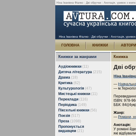
Ніна Іванівна Фіалко : Дві обручки : Анотація, уривок з книги
Ніна Іванівна Фіалко : Дві обручки : Анотація, уривок
ГОЛОВНА
КНИЖКИ
АВТОР
Книжки за жанрами
Книжка
Дві обр
Аудіокнижки
(11)
Дитяча література
(215)
Ніна Іванівн
Драма
(18)
Критика
(62)
—
Навчальна
Культурологія
(47)
— м.Тернопі
Мистецькі книжки
(11)
Перевиданн
Переклади
(116)
ISBN: 978-96
Періодика
(149)
ББК: 84((4ук
Піксельні книжки
(56)
Жанр:
Поезія
(517)
—
Романи, н
Проза
(1098)
Анотація:
Пропонується
У романі йде
видавцям
(21)
які відбувал