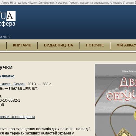
.
Автор Ніна Іванівна Фіалко. Дві обручки. У жанрах Романи, новели та оповідання. Анотація: У романі 
 з книги
И
КНИГАРНІ
ВИДАВНИЦТВА
ПОТОЧНЕ
МІЙ АККА
учки
а Фіалко
 книга - Богдан
, 2013. — 288 с.
ль. — Наклад 1000 шт.
я.
6-10-0582-1
р)6
овели та оповідання
ться про схрещення поглядів двох поколінь на події,
ися на теренах західних областей України у