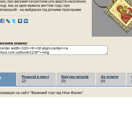
ках; про високий патріотизм усіх верств населення,
оді, яка за ідею важила життям тоді,і про
еперішній - на майданах під різними прапорами.
раженням книжки:
Рецензії в пресі
Відгуки читачів
Де купити
з
(2)
(0)
(0)
ормація на сайті "Фірмовий торт від Ніни Фіалко"