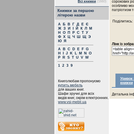
Всі книжки
(1660)
сорокових ро
особливо мол
патріотизм т
Книжки за першою
літерою назви
Поділитись:
А
Б
В
Г
Д
Е
Є
Ж
З
И
І
Й
К
Л
М
Н
О
П
Р
С
Т
У
Ф
Х
Ц
Ч
Ш
Щ
Э
Ю
Я
Лінк із зоб
A
B
C
D
E
F
G
H
I
J
K
L
M
N
O
P
R
S
T
U
V
W
1
2
3
9
Уривок 
Книголюбам пропонуємо
книжки
купить мебель
для ваших книг.
Шафи зручні для всіх
Детальна інф
видів книг, окрім електронних.
www.vsi-mebli.ua