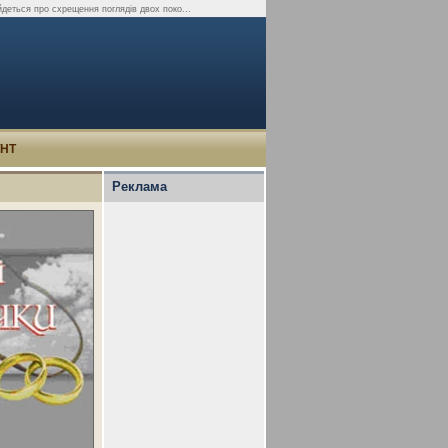
йдеться про схрещення поглядів двох поко...
УНТ
Реклама