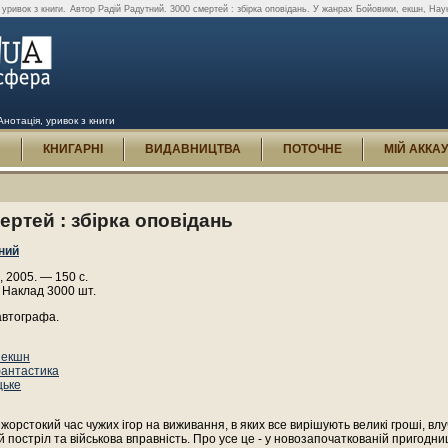
 уривок з книги.
Автор Радій Радутний. 3000 смертей : збірка оповідань. У жанрах Бойовики, екшн, Нау
Анотація, уривок з книги
И
КНИГАРНІ
ВИДАВНИЦТВА
ПОТОЧНЕ
МІЙ АККА
ертей : збірка оповідань
ний
, 2005. — 150 с.
 Наклад 3000 шт.
автографа.
 екшн
антастика
цьке
жорстокий час чужих ігор на виживання, в яких все вирішують великі гроші, вл
 постріл та військова вправність. Про усе це - у новозапочаткованій пригодниц