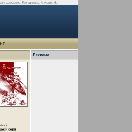
кова фантастика, Пригодницьке. Анотація: М...
УНТ
Реклама
учний
ькій серії