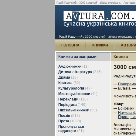
Радій Радутний : 3000 смертей : збірка оповідань : Анотація,
Радій Радутний : 3000 смертей : збірка оповідань : 
ГОЛОВНА
КНИЖКИ
АВТОР
Книжки за жанрами
Книжка
3000 см
Аудіокнижки
(11)
Дитяча література
(215)
Радій Радут
Драма
(18)
Критика
(62)
—
Панорама
Культурологія
(47)
— м.Львів. —
Мистецькі книжки
(11)
Можливість 
Переклади
(116)
Жанр:
Періодика
(149)
—
Бойовики,
Піксельні книжки
(56)
—
Наукова ф
Поезія
(517)
—
Пригодни
Проза
(1098)
Анотація:
Пропонується
Ми живемо у 
видавцям
(21)
снайперський