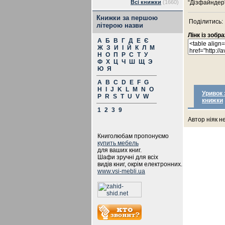
Всі книжки
(1660)
“Дізфайндер”
Книжки за першою
Поділитись:
літерою назви
Лінк із зоб
А
Б
В
Г
Д
Е
Є
Ж
З
И
І
Й
К
Л
М
Н
О
П
Р
С
Т
У
Ф
Х
Ц
Ч
Ш
Щ
Э
Ю
Я
A
B
C
D
E
F
G
H
I
J
K
L
M
N
O
Уривок 
P
R
S
T
U
V
W
книжки
1
2
3
9
Автор ніяк н
Книголюбам пропонуємо
купить мебель
для ваших книг.
Шафи зручні для всіх
видів книг, окрім електронних.
www.vsi-mebli.ua