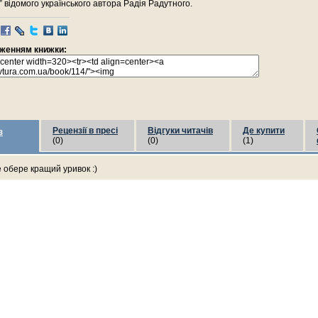
 відомого українського автора Радія Радутного.
раженням книжки:
Рецензії в пресі
Відгуки читачів
Де купити
з
(0)
(0)
(1)
е обере кращий уривок :)