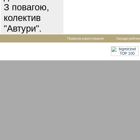
З повагою,
колектив
"Автури".
Правила користування
Засади рейтин