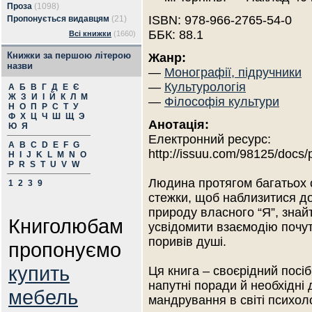
Проза
(1098)
ISBN: 978-966-2765-54-0
Пропонується видавцям
(21)
ББК: 88.1
Всі книжки
(1660)
Книжки за першою літерою
Жанр:
назви
—
Монографії, підручники
—
Культурологія
А
Б
В
Г
Д
Е
Є
Ж
З
И
І
Й
К
Л
М
—
Філософія культури
Н
О
П
Р
С
Т
У
Ф
Х
Ц
Ч
Ш
Щ
Э
Анотація:
Ю
Я
Електронний ресурс:
A
B
C
D
E
F
G
http://issuu.com/98125/docs
H
I
J
K
L
M
N
O
P
R
S
T
U
V
W
Людина протягом багатьох с
1
2
3
9
стежки, щоб наблизитися до
природу власного “Я”, знайт
Книголюбам
усвідомити взаємодію почут
поривів душі.
пропонуємо
купить
Ця книга – своєрідний посі
напутні поради й необхідні
мебель
мандрування в світі психоло