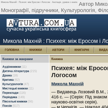
Микола Махній : Психея: між Еросом і Логосом : Анотація, уривок з книги.
Автор Микол
Монографії, підручники, Культурологія, Філо
Микола Махній : Психея: між Еросом і Ло
ГОЛОВНА
КНИЖКИ
АВТОРИ
КНИГАРНІ
ВИДА
Книжки за жанрами
Книжка
Психея: між Еросо
Аудіокнижки
(11)
Дитяча література
(215)
Логосом
Драма
(18)
Критика
(62)
Микола Махній
Культурологія
(47)
Мистецькі книжки
(11)
— Видавець Лозовий В.М., 
Переклади
(116)
416 с. — (Серія: Під знаком 
Періодика
(149)
науково-освітня серія).
Піксельні книжки
(56)
Поезія
(517)
— м.Чернігів. — Наклад 404