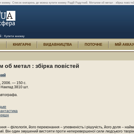
и книжку.
Список книгарень де можна купити книжку Радій Радутний. Металом об метал : збірка повісте
й : Купити книжку
И
КНИГАРНІ
ВИДАВНИЦТВА
ПОТОЧНЕ
МІЙ АККА
 об метал : збірка повістей
ний
, 2006. — 150 с.
 Наклад 3810 шт.
автографа.
цьке
антастика
 екшн
ння – філологія, його переконання – упевненість і рішучість, його доля – най
мії. Він один змушений вистояти проти неперевершеної сили людського творі