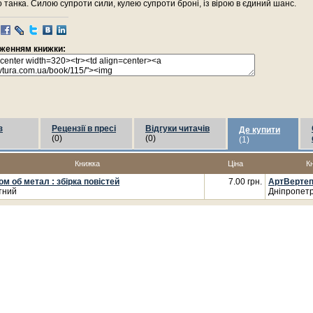
 танка. Силою супроти сили, кулею супроти броні, із вірою в єдиний шанс.
раженням книжки:
з
Рецензії в пресі
Відгуки читачів
Де купити
(0)
(0)
(1)
Книжка
Ціна
К
м об метал : збірка повістей
7.00 грн.
АртВерте
тний
Дніпропетр