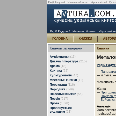
Радій Радутний : Металом об метал : збірка повістей : Купит
Радій Радутний : Металом об метал : збірка повісте
ГОЛОВНА
КНИЖКИ
АВТОР
Книжки за жанрами
Книжка
Металом
Аудіокнижки
(11)
Дитяча література
(215)
Радій Радут
Драма
(18)
Критика
(62)
—
Панорама
Культурологія
(47)
— м.Львів. —
Мистецькі книжки
(11)
Можливість 
Переклади
(116)
Жанр:
Періодика
(149)
—
Пригодни
Піксельні книжки
(56)
—
Наукова ф
Поезія
(517)
—
Бойовики,
Проза
(1098)
Анотація:
Пропонується
Його поклика
видавцям
(21)
невідомої ар