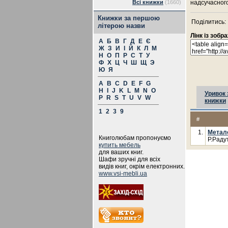
Всі книжки
(1660)
надсучасного
Книжки за першою
Поділитись:
літерою назви
Лінк із зоб
А
Б
В
Г
Д
Е
Є
Ж
З
И
І
Й
К
Л
М
Н
О
П
Р
С
Т
У
Ф
Х
Ц
Ч
Ш
Щ
Э
Ю
Я
A
B
C
D
E
F
G
H
I
J
K
L
M
N
O
Уривок 
P
R
S
T
U
V
W
книжки
1
2
3
9
#
1.
Метало
Книголюбам пропонуємо
Р.Раду
купить мебель
для ваших книг.
Шафи зручні для всіх
видів книг, окрім електронних.
www.vsi-mebli.ua