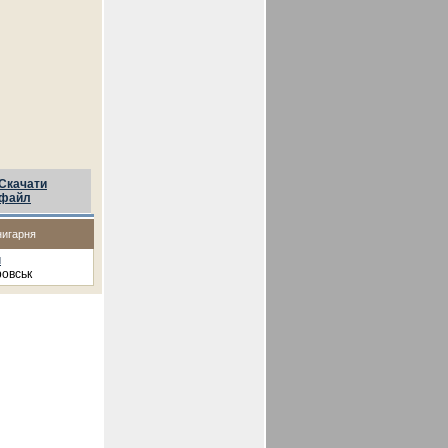
Скачати
файл
нигарня
п
овськ