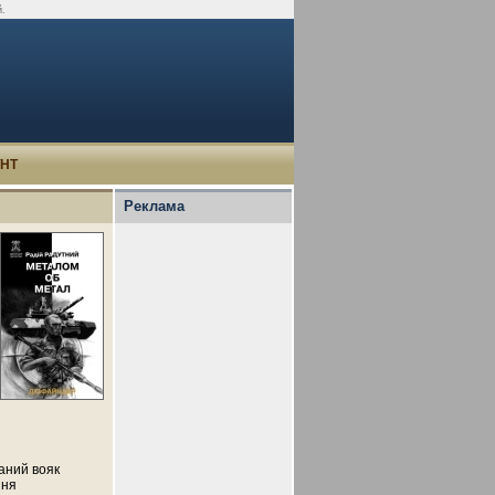
й.
УНТ
Реклама
маний вояк
ння