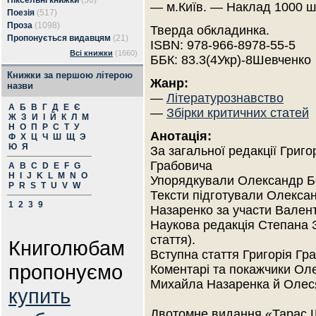
Піксельні книжки
(56)
— м.Київ. — Наклад 1000 ш
Поезія
(517)
Проза
(1098)
Тверда обкладинка.
Пропонується видавцям
(21)
ISBN: 978-966-8978-55-5
Всі книжки
(1660)
ББК: 83.3(4Укр)-8Шевченко
Книжки за першою літерою
Жанр:
назви
—
Літературознавство
А
Б
В
Г
Д
Е
Є
—
Збірки критичних статей
Ж
З
И
І
Й
К
Л
М
Н
О
П
Р
С
Т
У
Анотація:
Ф
Х
Ц
Ч
Ш
Щ
Э
Ю
Я
За загальної редакції Григо
Грабовича
A
B
C
D
E
F
G
H
I
J
K
L
M
N
O
Упорядкували Олександр Б
P
R
S
T
U
V
W
Тексти підготували Олекса
1
2
3
9
Назаренко за участи Вален
Наукова редакція Степана 
стаття).
Книголюбам
Вступна стаття Григорія Гр
пропонуємо
Коментарі та покажчики Ол
Михайла Назаренка й Олес
купить
Двотомне видання «Тарас Ш