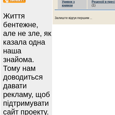
Уривок з
Рецензії в прес
книжки
(1)
Життя
Залиште відгук першим ...
бентежне,
але не зле, як
казала одна
наша
знайома.
Тому нам
доводиться
давати
рекламу, щоб
підтримувати
сайт проекту.