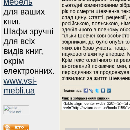
мебель
сьогодні коментованим зібр
для ваших
рік по смерти Шевченка тек
спадщину. Статті, рецензії, 
книг.
російською, польською, ні
Шафи зручні
здебільшого в повному обся
тільки Шевченкові особисто,
для всіх
збірникам, де було опубліко
яких він брав участь, тощо
видів книг,
наукового вжитку вперше. 
окрім
Крім текстологічного та ре
анотований покажчик імен, 
електронних.
періодичних та продовжува
з’явилися за життя Шевченк
www.vsi-
mebli.ua
Поділитись:
Лінк із зображенням книжки: