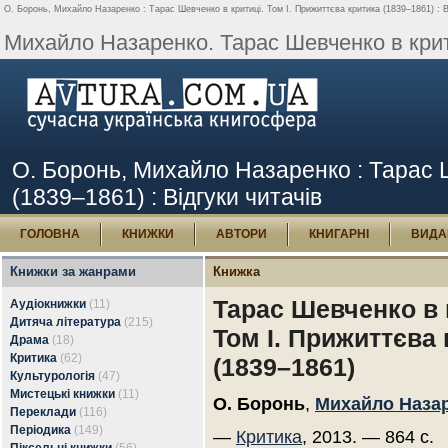
О. Боронь, Михайло Назаренко : Тарас Шевченко в критиці. Том І. Прижиттєва критика (1839–1861) : Ві
Михайло Назаренко. Тарас Шевченко в критиц
О. Боронь, Михайло Назаренко : Тарас Ш
(1839–1861) : Відгуки читачів
ГОЛОВНА
КНИЖКИ
АВТОРИ
КНИГАРНІ
ВИДА
Книжки за жанрами
Книжка
Тарас Шевченко в 
Аудіокнижки
(11)
Дитяча література
(215)
Том І. Прижиттєва
Драма
(18)
Критика
(62)
(1839–1861)
Культурологія
(47)
Мистецькі книжки
(11)
О. Боронь
,
Михайло Наза
Переклади
(116)
Періодика
(149)
—
Критика
, 2013. — 864 с.