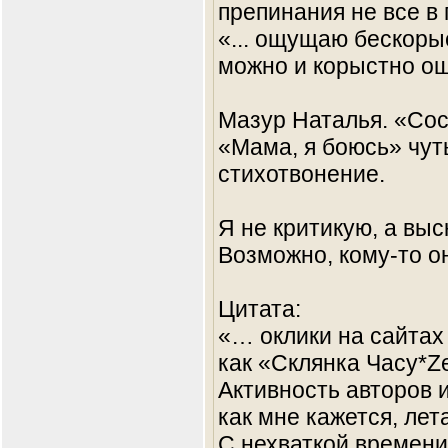
препинания не все в 
«... ощущаю бескорыс
можно и корыстно о
Мазур Наталья. «Сос
«Мама, я боюсь» чут
стихотвонение.
Я не критикую, а вы
Возможно, кому-то о
Цитата:
«… оклики на сайтах 
как «Склянка Часу*Ze
Активность авторов и
как мне кажется, лет
С нехваткой времен