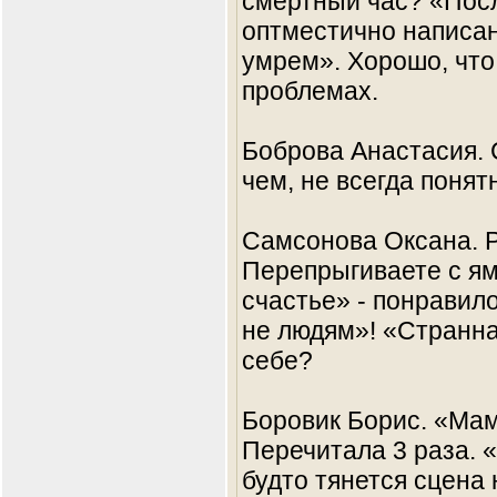
смертный час? «Посл
оптместично написан
умрем». Хорошо, что 
проблемах.
Боброва Анастасия. 
чем, не всегда поня
Самсонова Оксана. Р
Перепрыгиваете с ям
счастье» - понравило
не людям»! «Странна
себе?
Боровик Борис. «Мам
Перечитала 3 раза. «
будто тянется сцена 