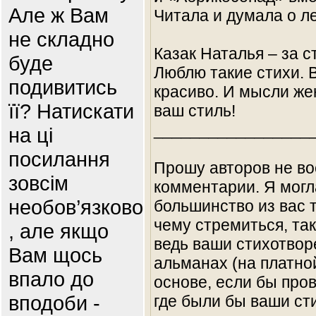
Але ж Вам
Читала и думала о ле
не складно
Казак Наталья – за 
буде
Люблю такие стихи. 
подивитись
красиво. И мысли ж
її? Натискати
ваш стиль!
_________________
на ці
посилання
Прошу авторов не во
зовсім
комментарии. Я могл
необов’язково
большинство из вас т
чему стремиться, так
, але якщо
ведь ваши стихотвор
Вам щось
альманах (на платной
впало до
основе, если бы про
вподоби -
где были бы ваши с