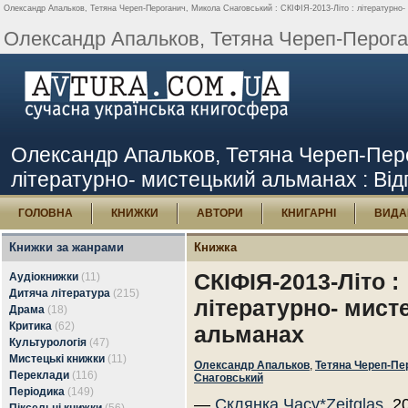
Олександр Апальков, Тетяна Череп-Пероганич, Микола Снаговський : СКІФІЯ-2013-Літо : літературно- 
Олександр Апальков, Тетяна Череп-Пероган
Олександр Апальков, Тетяна Череп-Перо
літературно- мистецький альманах : Відг
ГОЛОВНА
КНИЖКИ
АВТОРИ
КНИГАРНІ
ВИДА
Книжки за жанрами
Книжка
СКІФІЯ-2013-Літо :
Аудіокнижки
(11)
Дитяча література
(215)
літературно- мист
Драма
(18)
Критика
(62)
альманах
Культурологія
(47)
Мистецькі книжки
(11)
Олександр Апальков
,
Тетяна Череп-Пе
Переклади
(116)
Снаговський
Періодика
(149)
—
Склянка Часу*Zeitglas
, 2