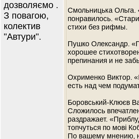
дозволяємо .
Смольницька Ольга. «
З повагою,
понравилось. «Старий
колектив
стихи без рифмы.
"Автури".
Пушко Олександр. «Пі
хорошее стихотворен
препинания и не заб
Охрименко Виктор. «
есть над чем подума
Боровський-Клюєв Ва
Сложилось впечатлен
раздражает. «Приблуди
топчуться по мові Ко
По вашему мнению, н