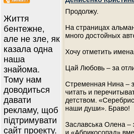
Продолжу.
Життя
бентежне,
На страницах альман
много достойных авт
але не зле, як
казала одна
Хочу отметить имена
наша
Цай Любовь – за отли
знайома.
Тому нам
Стременная Нина – з
доводиться
читать и перечитыва
давати
детством. «Серебри
наши души». Браво!
рекламу, щоб
підтримувати
Заславська Олена – 
сайт проекту.
и «Абрикосопад» вме