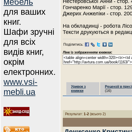
мебель
Нестеровської Анни - стор. 4
Гончаренко Марії - стор. 129
для ваших
Джерих Анжеліки - стор. 200,
книг.
На обкладинці - робота Лісо
Шафи зручні
Тексти друкуються в редакці
для всіх
Поділитись:
видів книг,
Лінк із зображенням книжки:
окрім
електронних.
www.vsi-
Уривок з
Рецензії в пресі
mebli.ua
книжки
(16)
Результат:
1-2
(всього 2)
Денисенко Кристин