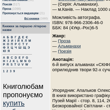
Піксельні книжки
(56)
— (Серія: Альманахи).
Поезія
(517)
— м.Канів. — Наклад 1000 
Проза
(1098)
Пропонується видавцям
(21)
Можливість автографа.
Всі книжки
(1660)
ISBN: 978-966-2306-46-0
Книжки за першою літерою
ББК: 84 (4Укр.-Рос)6-5
назви
Жанр:
А
Б
В
Г
Д
Е
Є
—
Проза
Ж
З
И
І
Й
К
Л
М
Н
О
П
Р
С
Т
У
—
Альманахи
Ф
Х
Ц
Ч
Ш
Щ
Э
—
Поезія
Ю
Я
A
B
C
D
E
F
G
Анотація:
H
I
J
K
L
M
N
O
6-й випуск альманах «СКІФІ
P
R
S
T
U
V
W
оприлюднив твори 92-х суча
1
2
3
9
Книголюбам
Упорядник: Апальков Олекс
пропонуємо
В книзі використано графіку
Пузей Марії - стор. 8, 114, 2
купить
Безкоровайної Світлани - сто