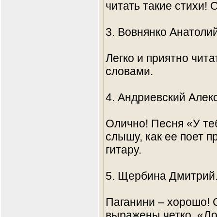
читать такие стихи! 
3. Вовнянко Анатолий
Легко и приятно чит
словами.
4. Андриевский Алек
Олично! Песня «У те
слышу, как ее поет п
гитару.
5. Щербина Дмитрий
Паганини – хорошо!
выражены четко. «До 