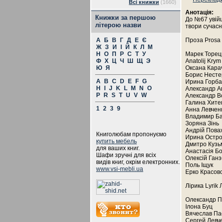
Всі книжки
(1660)
Анотація:
Книжки за першою
До №67 увійш
літерою назви
твори сучасни
А
Б
В
Г
Д
Е
Є
Проза Prosa
Ж
З
И
І
Й
К
Л
М
Н
О
П
Р
С
Т
У
Марек Торец
Ф
Х
Ц
Ч
Ш
Щ
Э
Anatolij Krym
Ю
Я
Оксана Кара
Борис Несте
A
B
C
D
E
F
G
Ирина Горба
H
I
J
K
L
M
N
O
Александр А
P
R
S
T
U
V
W
Александр В
Галина Хите
1
2
3
9
Анна Левчен
Владимир Б
Зоряна Зінь
Андрій Пова
Книголюбам пропонуємо
Ирина Остро
купить мебель
Дмитро Кузь
для ваших книг.
Анастасія Б
Шафи зручні для всіх
Олексій Ган
видів книг, окрім електронних.
Поль Іщук
www.vsi-mebli.ua
Ерко Красов
Лірика Lyrik
Олександр 
Ілона Буц
Вячеслав Па
Сергей Левч