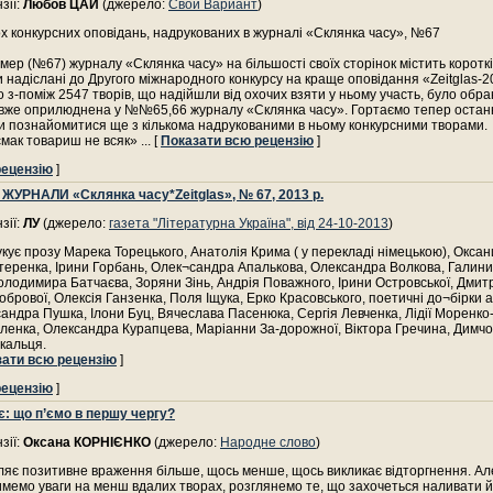
зії:
Любов ЦАЙ
(джерело:
Свой Вариант
)
ох конкурсних оповідань, надрукованих в журналі «Склянка часу», №67
мер (№67) журналу «Склянка часу» на більшості своїх сторінок містить короткі
и надіслані до Другого міжнародного конкурсу на краще оповідання «Zeitglas-2
 з-поміж 2547 творів, що надійшли від охочих взяти у ньому участь, було обра
а вже оприлюднена у №№65,66 журналу «Склянка часу». Гортаємо тепер остан
и познайомитися ще з кількома надрукованими в ньому конкурсними творами.
 смак товариш не всяк»
... [
Показати всю рецензію
]
рецензію
]
УРНАЛИ «Склянка часу*Zeitglas», № 67, 2013 р.
зії:
ЛУ
(джерело:
газета "Літературна Україна", від 24-10-2013
)
кує прозу Марека Торецького, Анатолія Крима ( у перекладі німецькою), Оксан
еренка, Ірини Горбань, Олек¬сандра Апалькова, Олександра Волкова, Галини
олодимира Батчаєва, Зоряни Зінь, Андрія Поважного, Ірини Островської, Дмит
Бобрової, Олексія Ганзенка, Поля Іщука, Ерко Красовського, поетичні до¬бірки 
андра Пушка, Ілони Буц, Вячеслава Пасенюка, Сергія Левченка, Лідії Моренко
ленка, Олександра Курапцева, Маріанни За-дорожної, Віктора Гречина, Димч
кальця.
зати всю рецензію
]
рецензію
]
є: що п’ємо в першу чергу?
зії:
Оксана КОРНІЄНКО
(джерело:
Народне слово
)
яє позитивне враження більше, щось менше, щось викликає відторгнення. Ал
мемо уваги на менш вдалих творах, розглянемо те, що захочеться наливати й