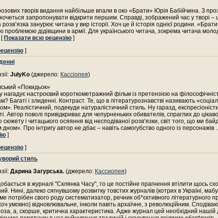
озових творів видання найбільше впали в око «Брати» Юрія Бабійчина. З проз
хочеться запропонувати відкрити першим. Справді, зображений час у творі – це
 розв’язка занурює читача у вир історії. Хоч це й історія однієї родини. «Брат
 проблемою дідівщини в армії. Для українського читача, зокрема читача молод
. [
Показати всю рецензію
]
рецензію
]
иденні
зії:
JulyKo
(джерело:
Кассіопея
)
вський «Покидьок»
 нагадує настроєвий короткометражний фільм із претензією на філософічніст
ам? Багаті і злиденні. Контраст. Те, що в літературознавстві називають «соціа
ом». Реалістичний, подекуди натуралістичний стиль. Ну гаразд, експресіоніст
ті. Автор поволі привідкриває для чепурненьких обивателів, спраглих до цікаво
о сюжету і читацького осяяння від несподіваної розв’язки, світ того, що ми ба
 дном». Про інтригу автор не дбає – навіть самогубство одного із персонажів
.
ію
]
рецензію
]
уворий стиль
зії:
Дарина Загурська.
(джерело:
Кассиопея
)
обається в журналі "Склянка Часу", то це постійне прагнення втілити щось сх
ний. Нині, далеко сягнувшому розвитку товстих журналів (котрих в Україні, мабу
аме потрібен свого роду систематизатор, речник об*єктивного літературного п
хоч умовно) відновлювальне, інколи павіть архаїчне, з революційним. Сподіва
 поза, а, скорше, критична характеристика. Адже журнал цей необхідний нашій д