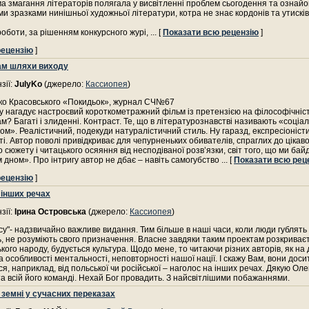
а змагання літераторів полягала у висвітленні проблем сьогодення та ознай
и зразками нинішньої художньої літератури, котра не знає кордонів та утисків
роботи, за рішенням конкурсного журі,
... [
Показати всю рецензію
]
рецензію
]
ам шляхи виходу
зії:
JulyKo
(джерело:
Кассиопея
)
рко Красовського «Покидьок», журнал СЧ№67
 нагадує настроєвий короткометражний фільм із претензією на філософічніст
ам? Багаті і злиденні. Контраст. Те, що в літературознавстві називають «соціа
ом». Реалістичний, подекуди натуралістичний стиль. Ну гаразд, експресіоніст
ті. Автор поволі привідкриває для чепурненьких обивателів, спраглих до цікаво
о сюжету і читацького осяяння від несподіваної розв’язки, світ того, що ми ба
 дном». Про інтригу автор не дбає – навіть самогубство
... [
Показати всю рец
рецензію
]
 інших речах
зії:
Ірина Островська
(джерело:
Кассиопея
)
су"- надзвичайно важливе видання. Тим більше в наші часи, коли люди гублять
ь, не розуміють свого призначення. Власне завдяки таким проектам розкриває
ького народу, будується культура. Щодо мене, то читаючи різних авторів, як на д
а особливості ментальності, неповторності нашої нації. І скажу Вам, вони досит
ся, наприклад, від польської чи російської – наголос на інших речах. Дякую Ол
та всій його команді. Нехай Бог провадить. З найсвітлішими побажаннями.
 земні у сучасних переказах