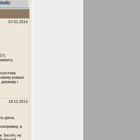
файл
07.01.2014
67).
ражають
есеїстика
новому романі
 державу і
18.12.2013
го діяча
 например, в
. Безліч, ну
ий-ліпший