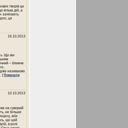
ових творів це
 кілька діб, а
и» зачіпають
ого, ця
16.10.2013
ь. Що він
льним
ичний – ближче
го,
йдуже називаємо
.. [
Показати
10.10.2013
оже на суворий
ть, не більше
роцесу, аби
юсь, що цей
обі, в ролі