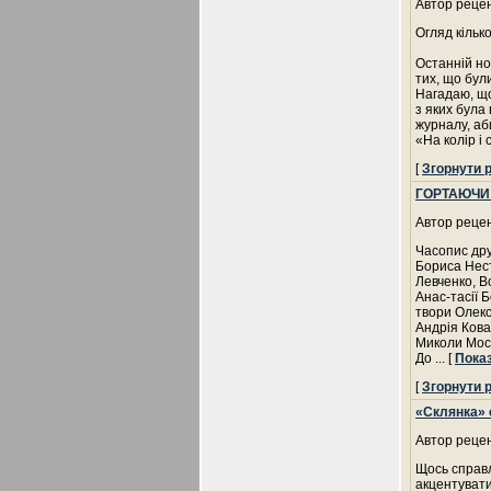
Автор рецен
Огляд кільк
Останній но
тих, що бул
Нагадаю, що
з яких бул
журналу, аб
«На колір і
[
Згорнути 
ГОРТАЮЧИ Ж
Автор рецен
Часопис дру
Бориса Нест
Левченко, В
Анас-тасії 
твори Олекс
Андрія Кова
Миколи Мос
До
... [
Пока
[
Згорнути 
«Склянка» 
Автор рецен
Щось справл
акцентувати