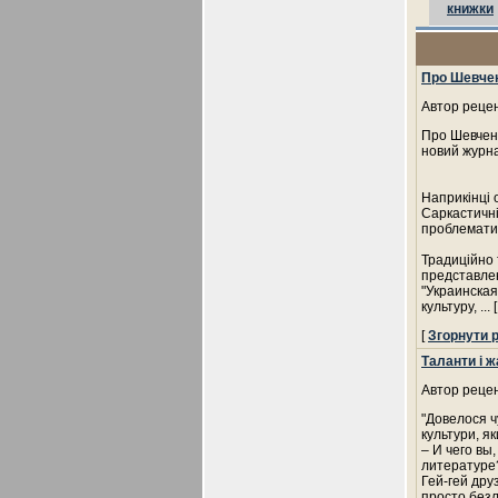
книжки
Про Шевчен
Автор рецен
Про Шевченк
новий журн
Наприкінці 
Саркастичні
проблематик
Традиційно т
представлен
"Украинская
культуру,
... 
[
Згорнути 
Таланти і 
Автор рецен
"Довелося ч
культури, як
– И чего вы
литературе
Гей-гей дру
просто безл