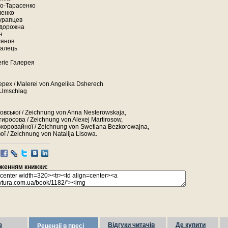
ко-Тарасенко
ленко
урапцев
адорожна
н
лянов
калець
erie Галерея
рех / Malerei von Angelika Dsherech
Umschlag
вської / Zeichnung von Anna Nesterowskaja,
иросова / Zeichnung von Alexej Martirosow,
коровайної / Zeichnung von Swetlana Bezkorowajna,
ої / Zeichnung von Natalija Lisowa.
раженням книжки:
з
Відгуки читачів
Де купити
Рецензії в пресі