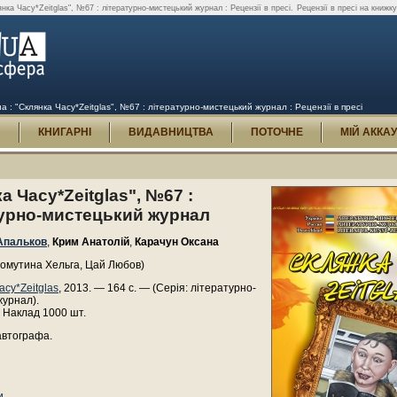
ка Часу*Zeitglas", №67 : літературно-мистецький журнал : Рецензії в пресі.
Рецензії в пресі на книжк
: "Склянка Часу*Zeitglas", №67 : літературно-мистецький журнал : Рецензії в пресі
И
КНИГАРНІ
ВИДАВНИЦТВА
ПОТОЧНЕ
МІЙ АККА
а Часу*Zeitglas", №67 :
турно-мистецький журнал
Апальков
,
Крим Анатолій
,
Карачун Оксана
Хомутина Хельга, Цай Любов)
асу*Zeitglas
, 2013. — 164 с. — (Серія: літературно-
журнал).
 Наклад 1000 шт.
автографа.
и