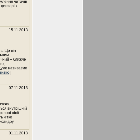
омлення читачів
 цензорів.
15.11.2013
ь. Що він
льним
ичний – ближче
го,
йдуже називаємо
ензію
]
07.11.2013
 свою
ться внутрішній
олоні лінії –
ь чітко
ександру
01.11.2013