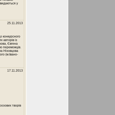
 видаються у
25.11.2013
о конкурсного
х авторів із
ькова, Євгена
ло переможців.
а Нізовцова
го (м.Івано-
17.11.2013
розових творів