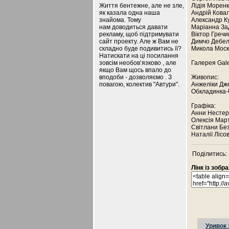
Життя бентежне, але не зле,
Лідія Морен
як казала одна наша
Андрій Кова
знайома. Тому
Александр К
нам доводиться давати
Маріанна З
рекламу, щоб підтримувати
Віктор Гречи
сайт проекту. Але ж Вам не
Димчо Дебе
складно буде подивитись її?
Микола Мос
Натискати на ці посилання
зовсім необов’язково , але
Галерея Gal
якщо Вам щось впало до
вподоби - дозволяємо . З
Живопис:
повагою, колектив "Автури".
Анжеліки Дже
Обкладинка-
Графіка:
Анни Нестеро
Олексія Март
Світлани Без
Наталії Лісов
Поділитись:
Лінк із зоб
Уривок 