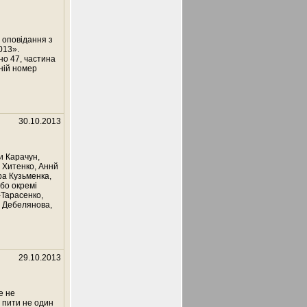
 оповідання з
013».
но 47, частина
ній номер
30.10.2013
и Карачун,
 Хитенко, Аннй
ра Кузьменка,
або окремі
-Тарасенко,
о Дебелянова,
29.10.2013
е не
 пити не один