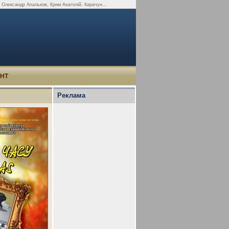
у Олександр Апальков, Крим Анатолій, Карачун...
УНТ
Реклама