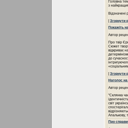
Головна тем
з найкращим
Відзначені 
[
Згорнути 
Покажіть н
Автор рецен
Про твір Є
Сюжет твору
відкриває н
детермінізм
до сучаснос
інтригуючог
«соціальним
[
Згорнути 
Наголос на
Автор рецен
"Склянка ча
ідентичніст
світ українс
спостерігал
відрізняють
Апалькову, 
Про справи