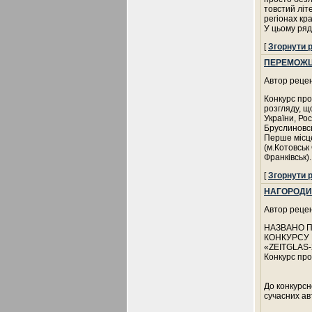
товстий літ
регіонах кра
У цьому ря
[
Згорнути 
ПЕРЕМОЖЦ
Автор рецен
Конкурс про
розгляду, щ
України, Рос
Бруслиновсь
Перше місц
(м.Котовськ
Франківськ)
[
Згорнути 
НАГОРОДИ
Автор рецен
НАЗВАНО 
КОНКУРСУ 
«ZEITGLAS-
Конкурс про
До конкурсн
сучасних авт