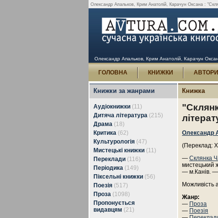
Олександр Апальков, Крим Анатолій, Карачун Оксана : "Склян
Олександр Апальков, Крим Анатолій, Карачун Оксана 
ГОЛОВНА
КНИЖКИ
АВТОР
Книжки за жанрами
Книжка
"Склянк
Аудіокнижки
(11)
Дитяча література
(215)
літера
Драма
(18)
Критика
(62)
Олександр 
Культурологія
(47)
(Переклад: 
Мистецькі книжки
(11)
—
Склянка Ч
Переклади
(116)
мистецький 
Періодика
(149)
— м.Канів. —
Піксельні книжки
(56)
Можливість 
Поезія
(517)
Проза
(1098)
Жанр:
Пропонується
—
Проза
видавцям
(21)
—
Поезія
—
Переклад