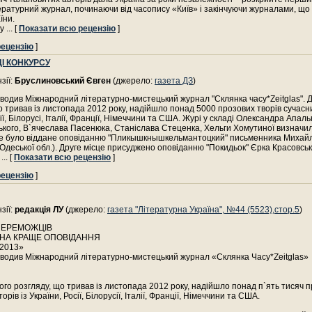
ературний журнал, починаючи від часопису «Київ» і закінчуючи журналами, що
їни.
ду
... [
Показати всю рецензію
]
рецензію
]
І КОНКУРСУ
зії:
Бруслиновський Євген
(джерело:
газета ДЗ
)
водив Міжнародний літературно-мистецький журнал "Склянка часу*Zeitglas". Д
о тривав із листопада 2012 року, надійшло понад 5000 прозових творів сучасни
ії, Білорусі, Італії, Франції, Німеччини та США. Журі у складі Олександра Апал
кого, В`ячеслава Пасенюка, Станіслава Стеценка, Хельги Хомутиної визначи
е було віддане оповіданню "Пликышкнышкельмантоцкий" письменника Михайл
 Одеської обл.). Друге місце присуджено оповіданню "Покидьок" Єрка Красовсько
.
... [
Показати всю рецензію
]
рецензію
]
зії:
редакція ЛУ
(джерело:
газета "Літературна Україна", №44 (5523),стор.5
)
ПЕРЕМОЖЦІВ
НА КРАЩЕ ОПОВІДАННЯ
2013»
водив Міжнародний літературно-мистецький журнал «Склянка Часу*Zeitglas»
ого розгляду, що тривав із листопада 2012 року, надійшло понад п`ять тисяч п
орів із України, Росії, Білорусії, Італії, Франції, Німеччини та США.