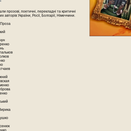
ли прозові, поетичні, перекладні та критичні
х авторів України, Росії, Болгарії, Німеччини.
 Проза
кий
чун
ренко
нь
пальков
олков
нко
ко
атчаев
жний
вская
менко
оброва
зенко
ський
 Лирика
Пушко
сенюк
енко