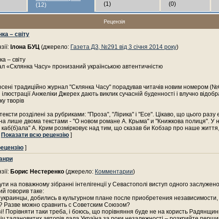
(1)
(0)
(12)
Рецензія
ка – світу
зії:
Ілона БУЦ
(джерело:
Газета ДЗ, №291 від 3 січня 2014 року
)
а – світу
ал «Склянка Часу» пронизаний українською автентичністю
осені традиційно журнал "Склянка Часу" порадував читачів новим номером (№
 ілюстрації Анжеліки Джерех дають виклик сучасній буденності і влучно відоб
у творів
ексти розділені за рубриками: "Проза", "Лірика" і "Есе". Цікаво, що цього разу 
а лише двома текстами - "О новом романе А. Крыма" и "Книжкова полиця". У 
 каб(б)ала" А. Крим розмірковує над тим, що сказав би Кобзар про наше життя,
[
Показати всю рецензію
]
рецензію
]
жанри
зії:
Борис Нестеренко
(джерело:
Комментарии
)
ути на поважному зібранні інтелігенції у Севастополі виступ одного заслужено
ий говорив таке:
, украинцы, добились в культурном плане после приобретения независимости,
? Разве можно сравнить с Советским Союзом?
зі! Порівняти таки треба, і боюсь, що порівняння буде не на користь Радянщини
іч талановитих авторів дала Україна за роки незалежності – розкрийте перш