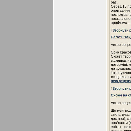
раз.
Серед 15 пр
оповідання 
несподівана
поставленою
проблема
..
[
Згорнути 
Багаті і зл
Автор рецен
Єрко Красо
Сюжет твору
відкриває н
детермінізм
до сучаснос
інтригуючог
«соціальним
всю реценз
[
Згорнути 
Cхоже на с
Автор рецен
Що мені под
стиль, влас
десятка), с
пов*язати (
епітет - не