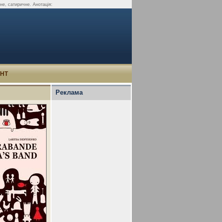
не, сатиричне. Анотація:
УНТ
Реклама