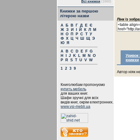
Всі книжки
(1660)
Книжки за першою
літерою назви
Лінк із зоб
А
Б
В
Г
Д
Е
Є
Ж
З
И
І
Й
К
Л
М
Н
О
П
Р
С
Т
У
Ф
Х
Ц
Ч
Ш
Щ
Э
Ю
Я
A
B
C
D
E
F
G
H
I
J
K
L
M
N
O
Уривок 
P
R
S
T
U
V
W
книжки
1
2
3
9
Автор ніяк н
Книголюбам пропонуємо
купить мебель
для ваших книг.
Шафи зручні для всіх
видів книг, окрім електронних.
www.vsi-mebli.ua