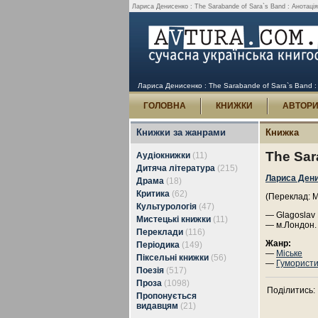
Лариса Денисенко : The Sarabande of Sara`s Band : Анотація,
Лариса Денисенко : The Sarabande of Sara`s Band : 
ГОЛОВНА
КНИЖКИ
АВТОР
Книжки за жанрами
Книжка
The Sar
Аудіокнижки
(11)
Дитяча література
(215)
Лариса Ден
Драма
(18)
Критика
(62)
(Переклад: M
Культурологія
(47)
— Glagoslav 
Мистецькі книжки
(11)
— м.Лондон.
Переклади
(116)
Жанр:
Періодика
(149)
—
Міське
Піксельні книжки
(56)
—
Гумористи
Поезія
(517)
Проза
(1098)
Поділитись:
Пропонується
видавцям
(21)