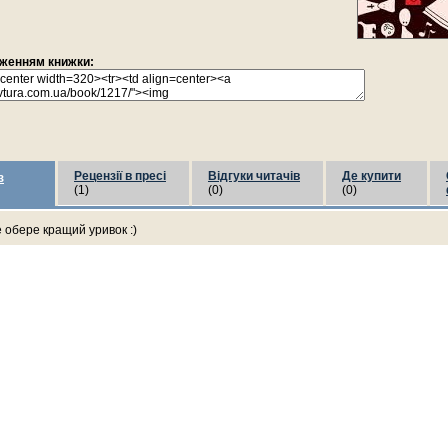
раженням книжки:
Рецензії в пресі
Відгуки читачів
Де купити
з
(1)
(0)
(0)
е обере кращий уривок :)