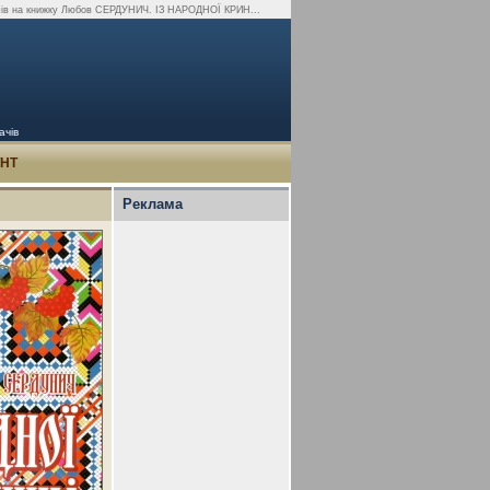
ачів на книжку Любов СЕРДУНИЧ. ІЗ НАРОДНОЇ КРИН...
ачів
УНТ
Реклама