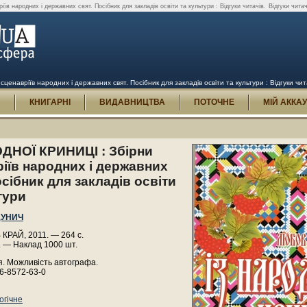
народних і державних свят. Посібник для закладів освіти та культури : Відгуки читачів.
Відгуки чит
авріїв народних і державних свят. Посібник для закладів освіти та культури : Відгуки чит
И
КНИГАРНІ
ВИДАВНИЦТВА
ПОТОЧНЕ
МІЙ АККА
ОДНОЇ КРИНИЦІ : Збірни
іїв народних і державних
осібник для закладів освіти
тури
ДУНИЧ
КРАЙ, 2011. — 264 с.
. — Наклад 1000 шт.
. Можливість автографа.
6-8572-63-0
огічне