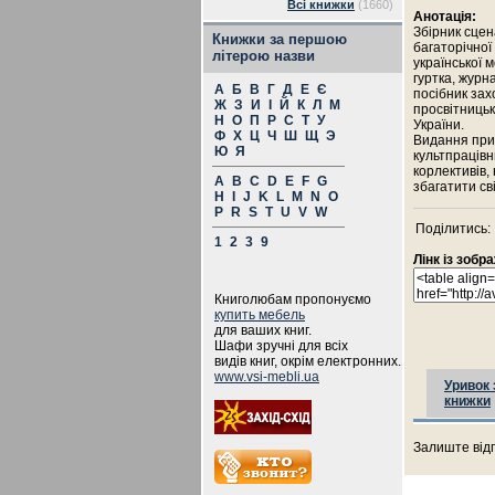
Всі книжки
(1660)
Анотація:
Збірник сцен
Книжки за першою
багаторічної
літерою назви
української 
гуртка, журн
А
Б
В
Г
Д
Е
Є
посібник зах
Ж
З
И
І
Й
К
Л
М
просвітниць
Н
О
П
Р
С
Т
У
України.
Ф
Х
Ц
Ч
Ш
Щ
Э
Видання приз
Ю
Я
культпрацівн
корлективів, 
A
B
C
D
E
F
G
збагатити сві
H
I
J
K
L
M
N
O
P
R
S
T
U
V
W
Поділитись:
1
2
3
9
Лінк із зоб
Книголюбам пропонуємо
купить мебель
для ваших книг.
Шафи зручні для всіх
видів книг, окрім електронних.
www.vsi-mebli.ua
Уривок 
книжки
Залиште відг