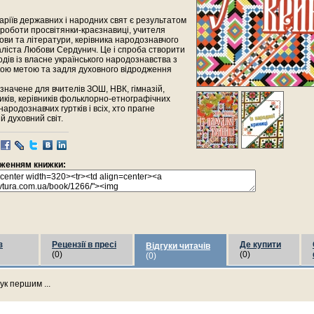
аріїв державних і народних свят є результатом
 роботи просвітянки-краєзнавиці, учителя
мови та літератури, керівника народознавчого
аліста Любови Сердунич. Це і спроба створити
одів із власне українського народознавства з
кою метою та задля духовного відродження
начене для вчителів ЗОШ, НВК, гімназій,
иків, керівників фольклорно-етнографічних
народознавчих гуртків і всіх, хто прагне
й духовний світ.
раженням книжки:
з
Рецензії в пресі
Де купити
Відгуки читачів
(0)
(0)
(0)
ук першим ...