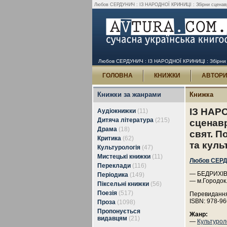
Любов СЕРДУНИЧ : ІЗ НАРОДНОЇ КРИНИЦІ : Збірни сценавріїв 
Любов СЕРДУНИЧ : ІЗ НАРОДНОЇ КРИНИЦІ : Збірни сцен
ГОЛОВНА
КНИЖКИ
АВТОР
Книжки за жанрами
Книжка
ІЗ НАР
Аудіокнижки
(11)
Дитяча література
(215)
сценавр
Драма
(18)
свят. П
Критика
(62)
та куль
Культурологія
(47)
Мистецькі книжки
(11)
Любов СЕР
Переклади
(116)
— БЕДРИХІВ 
Періодика
(149)
— м.Городок
Піксельні книжки
(56)
Поезія
(517)
Перевидання
ISBN: 978-96
Проза
(1098)
Пропонується
Жанр:
видавцям
(21)
—
Культурол