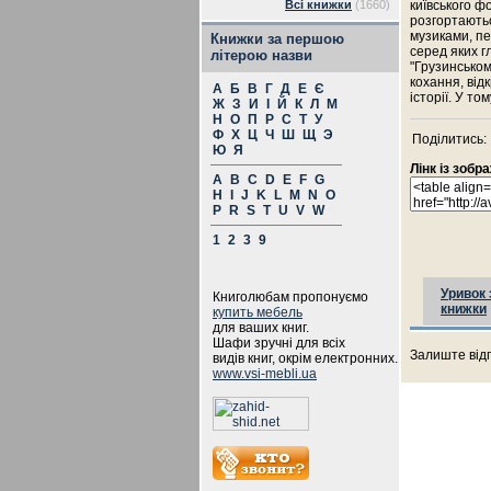
Всі книжки
(1660)
київського ф
розгортаютьс
музиками, пе
Книжки за першою
серед яких г
літерою назви
"Грузинськом
кохання, від
А
Б
В
Г
Д
Е
Є
історії. У том
Ж
З
И
І
Й
К
Л
М
Н
О
П
Р
С
Т
У
Ф
Х
Ц
Ч
Ш
Щ
Э
Поділитись:
Ю
Я
Лінк із зоб
A
B
C
D
E
F
G
H
I
J
K
L
M
N
O
P
R
S
T
U
V
W
1
2
3
9
Уривок 
Книголюбам пропонуємо
книжки
купить мебель
для ваших книг.
Шафи зручні для всіх
Залиште відг
видів книг, окрім електронних.
www.vsi-mebli.ua