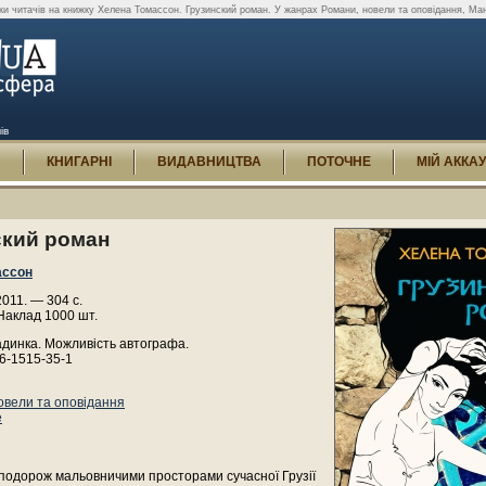
уки читачів на книжку Хелена Томассон. Грузинский роман. У жанрах Романи, новели та оповідання, Ма
ів
И
КНИГАРНІ
ВИДАВНИЦТВА
ПОТОЧНЕ
МІЙ АККА
ский роман
ассон
2011. — 304 с.
Наклад 1000 шт.
адинка. Можливість автографа.
6-1515-35-1
овели та оповідання
е
подорож мальовничими просторами сучасної Грузії