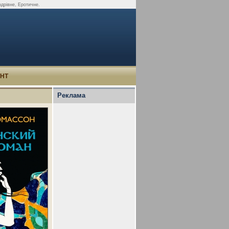
ндрівне, Еротичне.
УНТ
Реклама