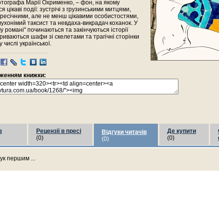
отографа Марії Охрименко, – фон, на якому
я цікаві події: зустрічі з грузинськими митцями,
ресічними, але не менш цікавими особистостями,
лухонімий таксист та невдаха-викрадач коханок. У
у романі" починаються та закінчуються історії
криваються шафи зі скелетами та трагічні сторінки
у числі української.
раженням книжки:
з
Рецензії в пресі
Де купити
Відгуки читачів
(0)
(0)
(0)
ук першим ...