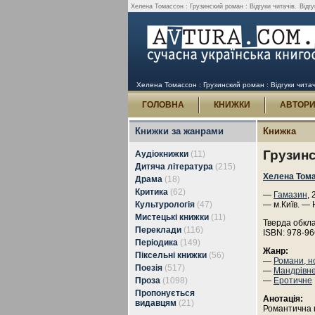
Хелена Томассон : Грузинский роман : Відгуки читачів.
Відг
Хелена Томассон : Грузинский роман : Відгуки читач
ГОЛОВНА
КНИЖКИ
АВТОР
Книжки за жанрами
Книжка
Грузин
Аудіокнижки
(11)
Дитяча література
(215)
Хелена Том
Драма
(18)
Критика
(62)
—
Гамазин
, 
Культурологія
(47)
— м.Київ. — 
Мистецькі книжки
(11)
Тверда обкл
Переклади
(116)
ISBN: 978-96
Періодика
(149)
Жанр:
Піксельні книжки
(56)
—
Романи, н
Поезія
(517)
—
Мандрівн
Проза
(1098)
—
Еротичне
Пропонується
Анотація:
видавцям
(21)
Романтична 