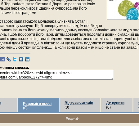
й Тернопілля, тато Остапа й Даринки розповів з їхніх
більшої переконливості Даринка супроводила його
асними ілюстраціями.
 старого карпатського мольфара близнята Остап і
рапляють у минуле. Щоб повернутися назад, їм необхідно
ришка Івана та його кохану Марисю, доньку воєводи Золочівського замку, з по
уна. І щоб побороти його чари, дітям доведеться подолати довгий складний ш
щі карпатських лісів, темні підземелля львівських костелів та неприступні стін
ревні духи й привиди. А відтак вони ще мусять подолати страшну королеву-в
ою меншу сестричку Оленку... Та коли вони разом – їм ніщо не стане на заваді!
раженням книжки:
з
Відгуки читачів
Де купити
Рецензії в пресі
(0)
(0)
(0)
Рецензія