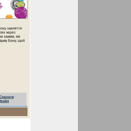
лону закляття
лях через
и замків, які
ідьму Бону, щоб
Скачати
файл