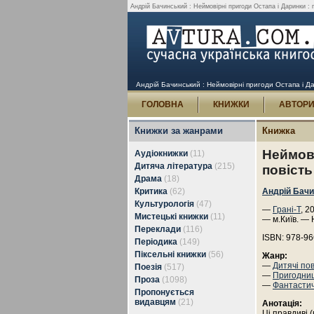
Андрій Бачинський : Неймовірні пригоди Остапа і Даринки : по
Андрій Бачинський : Неймовірні пригоди Остапа і Дари
ГОЛОВНА
КНИЖКИ
АВТОР
Книжки за жанрами
Книжка
Неймові
Аудіокнижки
(11)
Дитяча література
(215)
повість
Драма
(18)
Критика
(62)
Андрій Бач
Культурологія
(47)
—
Грані-Т
, 2
Мистецькі книжки
(11)
— м.Київ. — 
Переклади
(116)
ISBN: 978-96
Періодика
(149)
Піксельні книжки
(56)
Жанр:
—
Дитячі пов
Поезія
(517)
—
Пригодни
Проза
(1098)
—
Фантасти
Пропонується
видавцям
(21)
Анотація:
Ці правдиві (