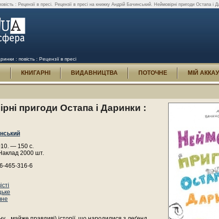
вість : Рецензії в пресі.
Рецензії в пресі на книжку Андрій Бачинський. Неймовірні пригоди Остапа і Дар
нки : повість : Рецензії в пресі
И
КНИГАРНІ
ВИДАВНИЦТВА
ПОТОЧНЕ
МІЙ АККА
рні пригоди Остапа і Даринки :
инський
010. — 150 с.
Наклад 2000 шт.
6-465-316-6
істі
цьке
чне
ну... майже правдиві) історії, що народилися з леґенд