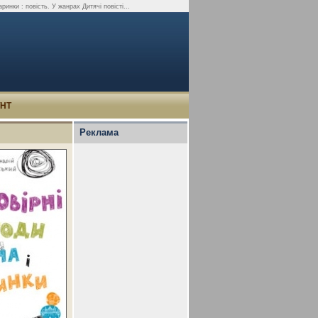
инки : повість. У жанрах Дитячі повісті...
УНТ
Реклама