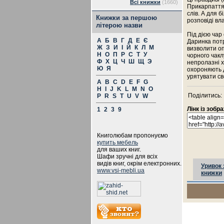
Всі книжки
(1660)
Прикарпаття 
слів. А для 
Книжки за першою
розповіді вл
літерою назви
Під дією чар
А
Б
В
Г
Д
Е
Є
Даринка пот
Ж
З
И
І
Й
К
Л
М
визволити оп
Н
О
П
Р
С
Т
У
чорного чакл
Ф
Х
Ц
Ч
Ш
Щ
Э
непролазні ха
Ю
Я
охороняють д
урятувати св
A
B
C
D
E
F
G
H
I
J
K
L
M
N
O
Поділитись:
P
R
S
T
U
V
W
Лінк із зоб
1
2
3
9
Книголюбам пропонуємо
купить мебель
для ваших книг.
Шафи зручні для всіх
видів книг, окрім електронних.
Уривок 
www.vsi-mebli.ua
книжки