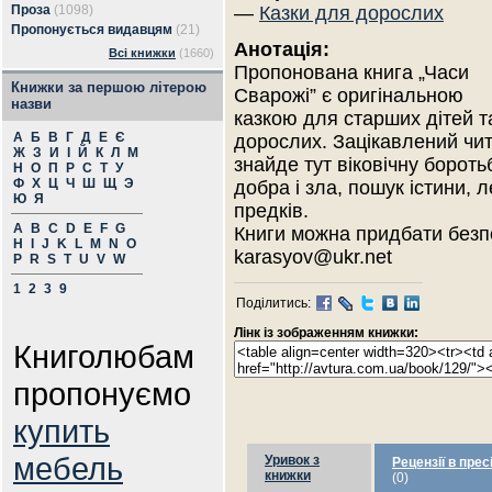
Проза
(1098)
—
Казки для дорослих
Пропонується видавцям
(21)
Анотація:
Всі книжки
(1660)
Пропонована книга „Часи
Книжки за першою літерою
Сварожі” є оригінальною
назви
казкою для старших дітей т
А
Б
В
Г
Д
Е
Є
дорослих. Зацікавлений чи
Ж
З
И
І
Й
К
Л
М
знайде тут віковічну бороть
Н
О
П
Р
С
Т
У
Ф
Х
Ц
Ч
Ш
Щ
Э
добра і зла, пошук істини,
Ю
Я
предків.
A
B
C
D
E
F
G
Книги можна придбати безп
H
I
J
K
L
M
N
O
karasyov@ukr.net
P
R
S
T
U
V
W
1
2
3
9
Поділитись:
Лінк із зображенням книжки:
Книголюбам
пропонуємо
купить
мебель
Уривок з
Рецензії в прес
книжки
(0)