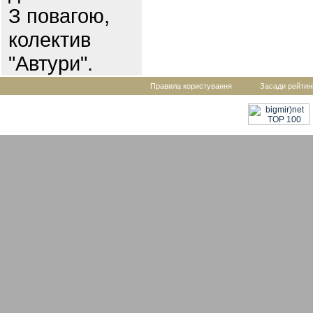
З повагою,
колектив
"Автури".
Правила користування
Засади рейтин