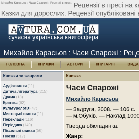
Михайло Карасьов : Часи Сварожі : Рецензії в пресі.
Рецензії в пресі на
Казки для дорослих. Рецензії опубліковані 
Михайло Карасьов : Часи Сварожі : Рецен
ГОЛОВНА
КНИЖКИ
АВТОРИ
КНИГАРНІ
ВИДА
Книжки за жанрами
Книжка
Часи Сварожі
Аудіокнижки
(11)
Дитяча література
(215)
Драма
(18)
Михайло Карасьов
Критика
(62)
Культурологія
(47)
— Задруга, 2008. — 106 с.
Мистецькі книжки
(11)
— м.Обухів. — Наклад 1000
Переклади
(116)
Періодика
(149)
Тверда обкладинка.
Піксельні книжки
(56)
Жанр:
Поезія
(517)