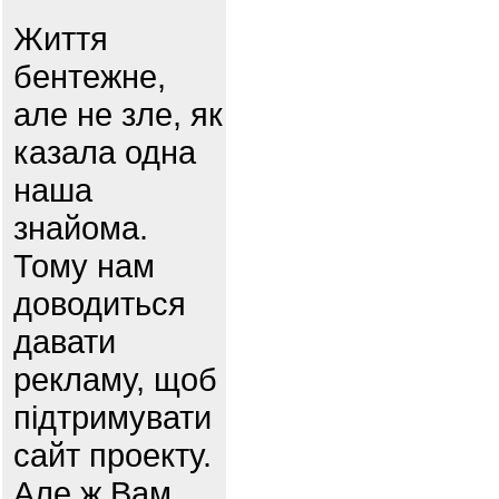
Життя
бентежне,
але не зле, як
казала одна
наша
знайома.
Тому нам
доводиться
давати
рекламу, щоб
підтримувати
сайт проекту.
Але ж Вам