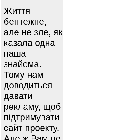
Життя
бентежне,
але не зле, як
казала одна
наша
знайома.
Тому нам
доводиться
давати
рекламу, щоб
підтримувати
сайт проекту.
Але ж Вам не