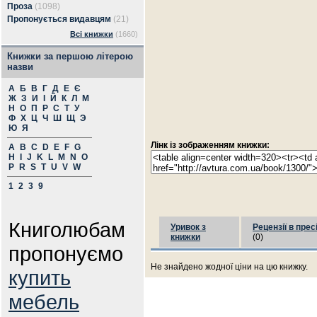
Проза
(1098)
Пропонується видавцям
(21)
Всі книжки
(1660)
Книжки за першою літерою
назви
А
Б
В
Г
Д
Е
Є
Ж
З
И
І
Й
К
Л
М
Н
О
П
Р
С
Т
У
Ф
Х
Ц
Ч
Ш
Щ
Э
Ю
Я
Лінк із зображенням книжки:
A
B
C
D
E
F
G
H
I
J
K
L
M
N
O
P
R
S
T
U
V
W
1
2
3
9
Книголюбам
Уривок з
Рецензії в прес
книжки
(0)
пропонуємо
Не знайдено жодної ціни на цю книжку.
купить
мебель