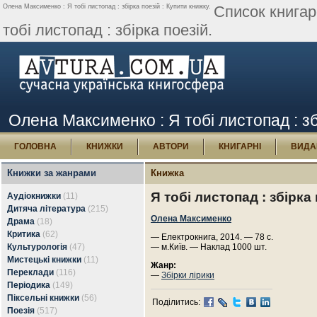
Олена Максименко : Я тобі листопад : збірка поезій : Купити книжку.
Список книгар
тобі листопад : збірка поезій.
Олена Максименко : Я тобі листопад : зб
ГОЛОВНА
КНИЖКИ
АВТОРИ
КНИГАРНІ
ВИДА
Книжки за жанрами
Книжка
Я тобі листопад : збірка
Аудіокнижки
(11)
Дитяча література
(215)
Олена Максименко
Драма
(18)
Критика
(62)
— Електрокнига, 2014. — 78 с.
Культурологія
(47)
— м.Київ. — Наклад 1000 шт.
Мистецькі книжки
(11)
Жанр:
Переклади
(116)
—
Збірки лірики
Періодика
(149)
Піксельні книжки
(56)
Поділитись:
Поезія
(517)