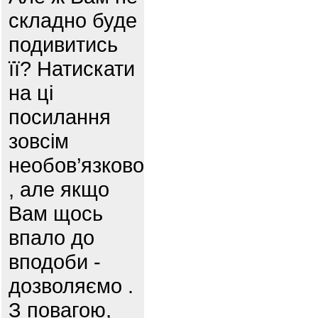
складно буде
подивитись
її? Натискати
на ці
посилання
зовсім
необов’язково
, але якщо
Вам щось
впало до
вподоби -
дозволяємо .
З повагою,