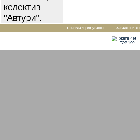
колектив
"Автури".
Правила користування
Засади рейтин