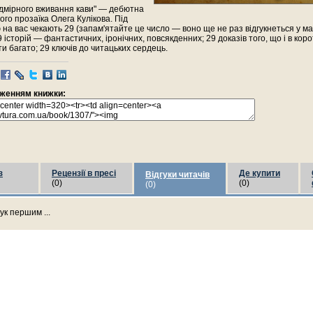
адмірного вживання кави" — дебютна
ого прозаїка Олега Кулікова. Під
на вас чекають 29 (запам'ятайте це число — воно ще не раз відгукнеться у м
9 історій — фантастичних, іронічних, повсякденних; 29 доказів того, що і в коро
и багато; 29 ключів до читацьких сердець.
раженням книжки:
з
Рецензії в пресі
Де купити
Відгуки читачів
(0)
(0)
(0)
ук першим ...