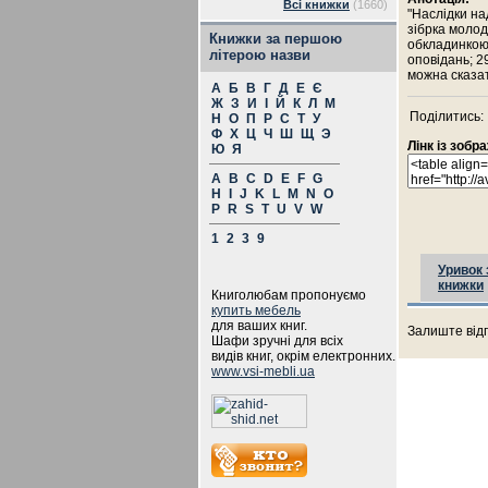
Всі книжки
(1660)
"Наслідки н
зібрка молод
Книжки за першою
обкладинкою 
літерою назви
оповідань; 2
можна сказат
А
Б
В
Г
Д
Е
Є
Ж
З
И
І
Й
К
Л
М
Поділитись:
Н
О
П
Р
С
Т
У
Ф
Х
Ц
Ч
Ш
Щ
Э
Лінк із зоб
Ю
Я
A
B
C
D
E
F
G
H
I
J
K
L
M
N
O
P
R
S
T
U
V
W
1
2
3
9
Уривок 
книжки
Книголюбам пропонуємо
купить мебель
для ваших книг.
Залиште відг
Шафи зручні для всіх
видів книг, окрім електронних.
www.vsi-mebli.ua