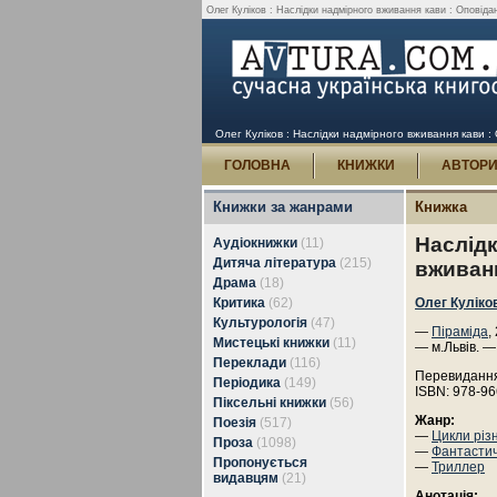
Олег Куліков : Наслідки надмірного вживання кави : Оповідан
Олег Куліков : Наслідки надмірного вживання кави : 
ГОЛОВНА
КНИЖКИ
АВТОР
Книжки за жанрами
Книжка
Наслідк
Аудіокнижки
(11)
Дитяча література
(215)
вживанн
Драма
(18)
Критика
(62)
Олег Куліко
Культурологія
(47)
—
Піраміда
,
Мистецькі книжки
(11)
— м.Львів. —
Переклади
(116)
Перевиданн
Періодика
(149)
ISBN: 978-96
Піксельні книжки
(56)
Жанр:
Поезія
(517)
—
Цикли різ
Проза
(1098)
—
Фантасти
Пропонується
—
Триллер
видавцям
(21)
Анотація: