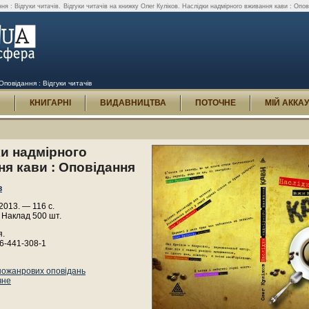
ня : Відгуки читачів.
Відгуки читачів на книжку Олег Куліков. Наслідки надмірного вживання кави : Опо
Оповідання : Відгуки читачів
И
КНИГАРНІ
ВИДАВНИЦТВА
ПОТОЧНЕ
МІЙ АККА
и надмірного
я кави : Оповідання
в
 2013. — 116 с.
 Наклад 500 шт.
я.
6-441-308-1
ножанрових оповідань
чне