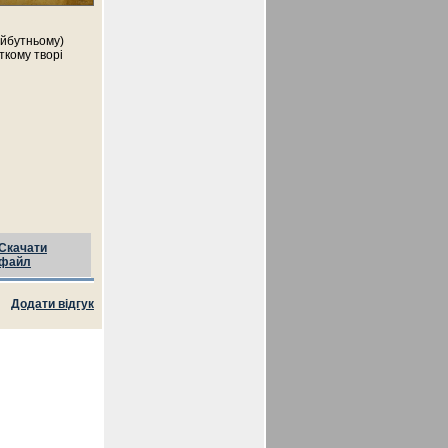
айбутньому)
ткому творі
Скачати
файл
Додати відгук