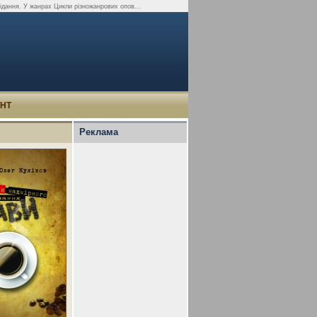
відання. У жанрах Цикли різножанрових опов...
УНТ
Реклама