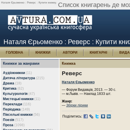
Наталя Єрьоменко : Реверс : Купити книжку.
Список книгарень де мо
Наталя Єрьоменко : Реверс : Купити кни
ГОЛОВНА
КНИЖКИ
АВТОРИ
КНИГАРНІ
ВИДА
Книжки за жанрами
Книжка
Реверс
Аудіокнижки
(11)
Дитяча література
(215)
Наталя Єрьоменко
Драма
(18)
Критика
(62)
— Форум Видавців, 2013. — 30 с.
Культурологія
(47)
— м.Львів. — Наклад 1833 шт.
Мистецькі книжки
(11)
Жанр:
Переклади
(116)
—
Збірки лірики
Періодика
(149)
Піксельні книжки
(56)
Поділитись:
Поезія
(517)
Проза
(1098)