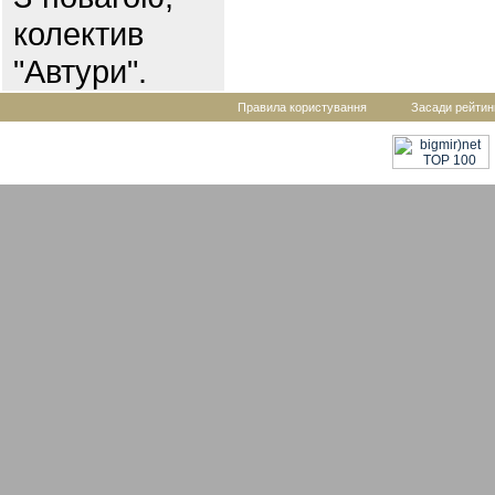
колектив
"Автури".
Правила користування
Засади рейтин