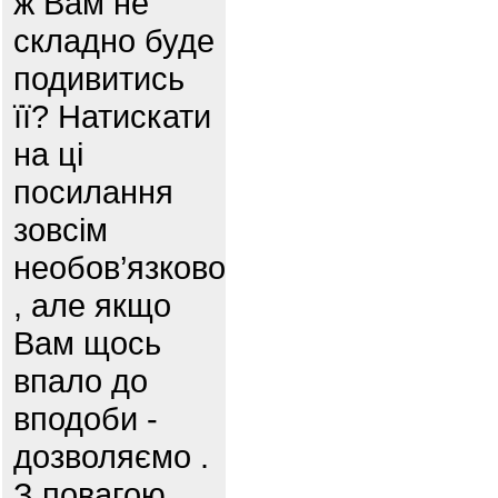
ж Вам не
складно буде
подивитись
її? Натискати
на ці
посилання
зовсім
необов’язково
, але якщо
Вам щось
впало до
вподоби -
дозволяємо .
З повагою,