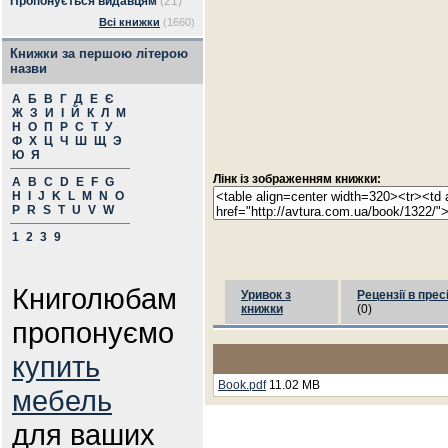
Пропонується видавцям
(21)
Всі книжки
(1660)
Книжки за першою літерою
назви
А
Б
В
Г
Д
Е
Є
Ж
З
И
І
Й
К
Л
М
Н
О
П
Р
С
Т
У
Ф
Х
Ц
Ч
Ш
Щ
Э
Ю
Я
Лінк із зображенням книжки:
A
B
C
D
E
F
G
H
I
J
K
L
M
N
O
P
R
S
T
U
V
W
1
2
3
9
Книголюбам
Уривок з
Рецензії в прес
книжки
(0)
пропонуємо
купить
Book.pdf
11.02 MB
мебель
для ваших