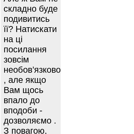
складно буде
подивитись
її? Натискати
на ці
посилання
зовсім
необов’язково
, але якщо
Вам щось
впало до
вподоби -
дозволяємо .
З повагою,