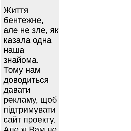
Життя
бентежне,
але не зле, як
казала одна
наша
знайома.
Тому нам
доводиться
давати
рекламу, щоб
підтримувати
сайт проекту.
Але ж Вам не