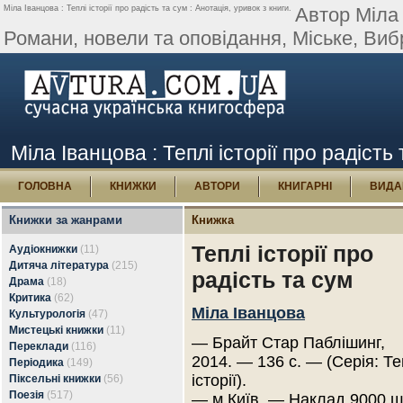
Міла Іванцова : Теплі історії про радість та сум : Анотація, уривок з книги.
Автор Міла 
Романи, новели та оповідання, Міське, Вибра
Міла Іванцова : Теплі історії про радість 
ГОЛОВНА
КНИЖКИ
АВТОРИ
КНИГАРНІ
ВИДА
Книжки за жанрами
Книжка
Теплі історії про
Аудіокнижки
(11)
Дитяча література
(215)
радість та сум
Драма
(18)
Критика
(62)
Міла Іванцова
Культурологія
(47)
Мистецькі книжки
(11)
— Брайт Стар Паблішинг,
Переклади
(116)
2014. — 136 с. — (Серія: Те
Періодика
(149)
історії).
Піксельні книжки
(56)
Поезія
(517)
— м.Київ. — Наклад 9000 ш