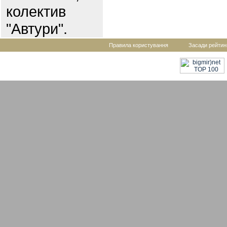
колектив
"Автури".
Правила користування
Засади рейтин