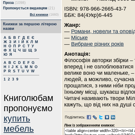
Проза
(1098)
ISBN: 978-966-2665-43-7
Пропонується видавцям
(21)
ББК: 84(4Укр)6-445
Всі книжки
(1660)
Книжки за першою літерою
Жанр:
назви
—
Романи, новели та опові
—
Міське
А
Б
В
Г
Д
Е
Є
Ж
З
И
І
Й
К
Л
М
—
Вибране різних років
Н
О
П
Р
С
Т
У
Ф
Х
Ц
Ч
Ш
Щ
Э
Анотація:
Ю
Я
Філософія авторки збірки –
A
B
C
D
E
F
G
вперед і не озлоблюватися 
H
I
J
K
L
M
N
O
P
R
S
T
U
V
W
велике воно чи маленьке, – 
людей, а можливо, сучасна 
1
2
3
9
прощатися, з ними ніби про
їхньому місці, шукаєш відпо
Книголюбам
Читачі називають твори Мі
кажуть, що від них на душі 
пропонуємо
купить
Поділитись:
Лінк із зображенням книжки:
мебель