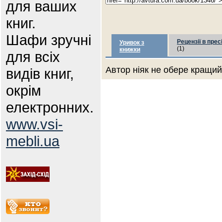
для ваших
книг.
Шафи зручні
Рецензії в прес
Уривок з
(1)
книжки
для всіх
Автор ніяк не обере кращий 
видів книг,
окрім
електронних.
www.vsi-
mebli.ua